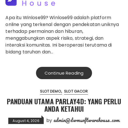
Apa itu Winlose99? Winlose99 adalah platform
online yang terkenal dengan pendekatan uniknya
terhadap permainan dan hiburan,
menggabungkan aspek risiko, strategi, dan
interaksi komunitas. Ini beroperasi terutama di
bidang taruhan dan…
Continue Reading
SLOT DEMO
SLOT GACOR
PANDUAN UTAMA PARLAY4D: YANG PERLU
ANDA KETAHUI
admin@dwmsoftwarehouse.com
by
August 4, 2026