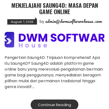
MENJELAJAHI SAUNG4D: MASA DEPAN
GAME ONLINE
admin@dwmsoftwarehouse.com
by
August 7, 2026
Pengertian Saung4D: Tinjauan Komprehensif Apa
itu Saung4D? Saung4D adalah platform game
online baru yang merevolusi pengalaman bermain
game bagi penggunanya, menyediakan beragam
pilihan mulai dari permainan tradisional hingga
genre inovatif….
Continue Reading