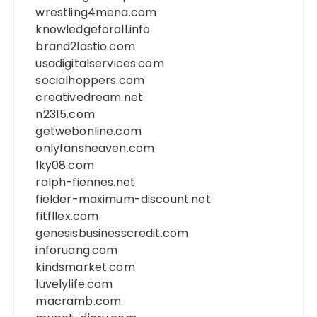
wrestling4mena.com
knowledgeforall.info
brand2lastio.com
usadigitalservices.com
socialhoppers.com
creativedream.net
n2315.com
getwebonline.com
onlyfansheaven.com
lky08.com
ralph-fiennes.net
fielder-maximum-discount.net
fitfllex.com
genesisbusinesscredit.com
inforuang.com
kindsmarket.com
luvelylife.com
macramb.com