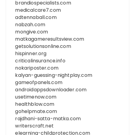
brandiospecialists.com
medicalcare7.com
adtennaball.com
nabzah.com
mongive.com
matkagameresultsview.com
getsolutionsonline.com
hispinner.org
criticalinsurance.info
nokariposter.com
kalyan-guessing-nightplay.com
gameofpanels.com
androidappsdownloader.com
usetimenow.com
healthblow.com
gohelpmate.com
rajdhani-satta-matka.com
writerscraft.net
elearning-childprotection.com