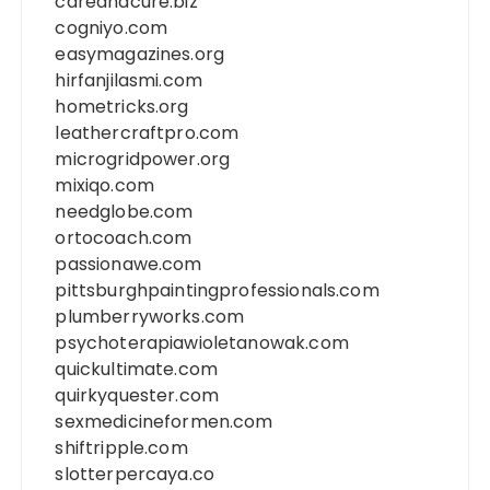
careandcure.biz
cogniyo.com
easymagazines.org
hirfanjilasmi.com
hometricks.org
leathercraftpro.com
microgridpower.org
mixiqo.com
needglobe.com
ortocoach.com
passionawe.com
pittsburghpaintingprofessionals.com
plumberryworks.com
psychoterapiawioletanowak.com
quickultimate.com
quirkyquester.com
sexmedicineformen.com
shiftripple.com
slotterpercaya.co