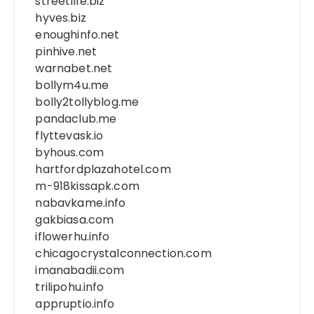
streetlife.biz
hyves.biz
enoughinfo.net
pinhive.net
warnabet.net
bollym4u.me
bolly2tollyblog.me
pandaclub.me
flyttevask.io
byhous.com
hartfordplazahotel.com
m-918kissapk.com
nabavkame.info
gakbiasa.com
iflowerhu.info
chicagocrystalconnection.com
imanabadii.com
trilipohu.info
appruptio.info