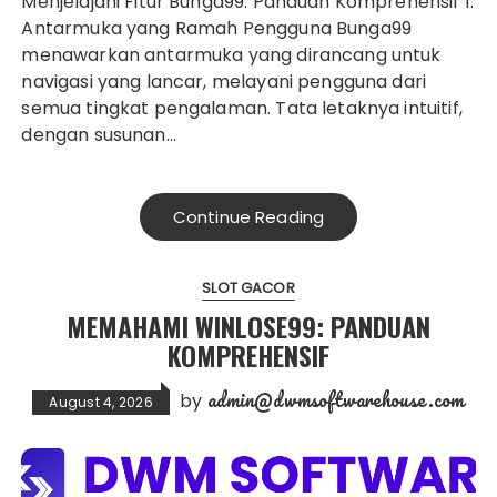
Menjelajahi Fitur Bunga99: Panduan Komprehensif 1.
Antarmuka yang Ramah Pengguna Bunga99
menawarkan antarmuka yang dirancang untuk
navigasi yang lancar, melayani pengguna dari
semua tingkat pengalaman. Tata letaknya intuitif,
dengan susunan…
Continue Reading
SLOT GACOR
MEMAHAMI WINLOSE99: PANDUAN
KOMPREHENSIF
admin@dwmsoftwarehouse.com
by
August 4, 2026