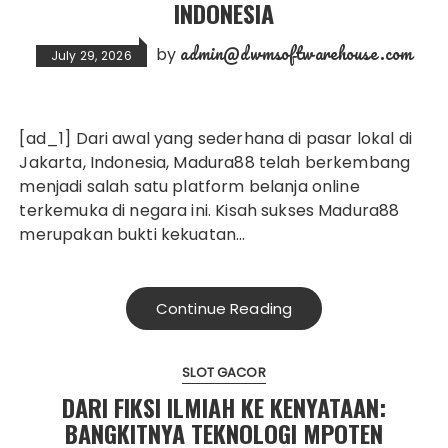
INDONESIA
admin@dwmsoftwarehouse.com
by
July 29, 2026
[ad_1] Dari awal yang sederhana di pasar lokal di
Jakarta, Indonesia, Madura88 telah berkembang
menjadi salah satu platform belanja online
terkemuka di negara ini. Kisah sukses Madura88
merupakan bukti kekuatan…
Continue Reading
SLOT GACOR
DARI FIKSI ILMIAH KE KENYATAAN:
BANGKITNYA TEKNOLOGI MPOTEN