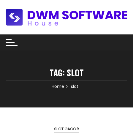
Skip
to
content
TAG:
SLOT
Home
slot
SLOT GACOR