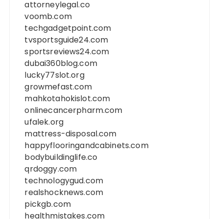
attorneylegal.co
voomb.com
techgadgetpoint.com
tvsportsguide24.com
sportsreviews24.com
dubai360blog.com
lucky77slot.org
growmefast.com
mahkotahokislot.com
onlinecancerpharm.com
ufalek.org
mattress-disposal.com
happyflooringandcabinets.com
bodybuildinglife.co
qrdoggy.com
technologygud.com
realshocknews.com
pickgb.com
healthmistakes.com