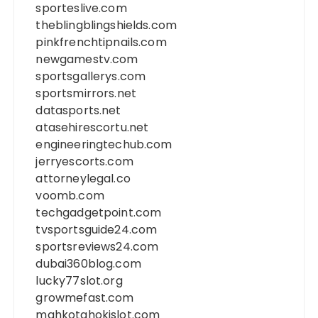
sporteslive.com
theblingblingshields.com
pinkfrenchtipnails.com
newgamestv.com
sportsgallerys.com
sportsmirrors.net
datasports.net
atasehirescortu.net
engineeringtechub.com
jerryescorts.com
attorneylegal.co
voomb.com
techgadgetpoint.com
tvsportsguide24.com
sportsreviews24.com
dubai360blog.com
lucky77slot.org
growmefast.com
mahkotahokislot.com