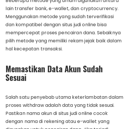
Beberapa metode yang umum digunakan antara
lain transfer bank, e-wallet, dan cryptocurrency.
Menggunakan metode yang sudah terverifikasi
dan kompatibel dengan situs judi online bisa
mempercepat proses pencairan dana. Sebaiknya
pilih metode yang memiliki rekam jejak baik dalam
hal kecepatan transaksi.
Memastikan Data Akun Sudah
Sesuai
Salah satu penyebab utama keterlambatan dalam
proses withdraw adalah data yang tidak sesuai.
Pastikan nama akun di situs judi online cocok
dengan nama di rekening atau e-wallet yang