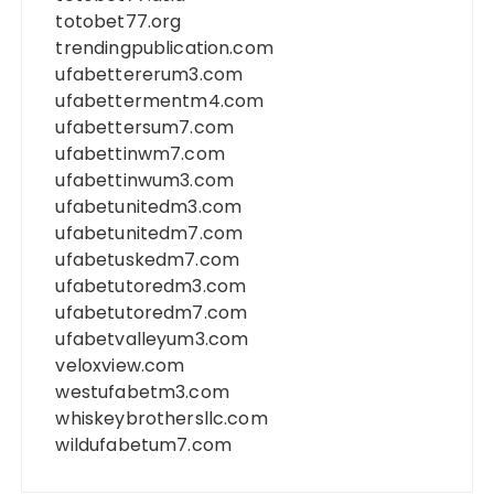
totobet77.org
trendingpublication.com
ufabettererum3.com
ufabettermentm4.com
ufabettersum7.com
ufabettinwm7.com
ufabettinwum3.com
ufabetunitedm3.com
ufabetunitedm7.com
ufabetuskedm7.com
ufabetutoredm3.com
ufabetutoredm7.com
ufabetvalleyum3.com
veloxview.com
westufabetm3.com
whiskeybrothersllc.com
wildufabetum7.com