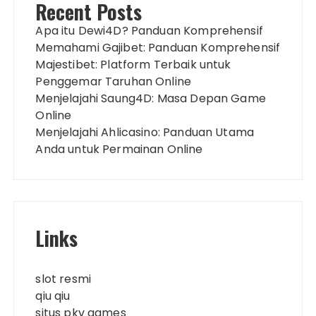
Recent Posts
Apa itu Dewi4D? Panduan Komprehensif
Memahami Gajibet: Panduan Komprehensif
Majestibet: Platform Terbaik untuk
Penggemar Taruhan Online
Menjelajahi Saung4D: Masa Depan Game
Online
Menjelajahi Ahlicasino: Panduan Utama
Anda untuk Permainan Online
Links
slot resmi
qiu qiu
situs pkv games