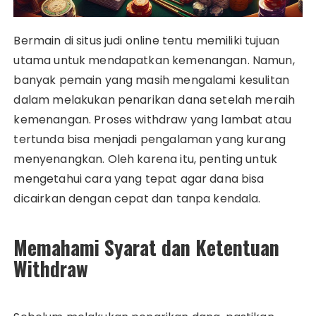
Bermain di situs judi online tentu memiliki tujuan
utama untuk mendapatkan kemenangan. Namun,
banyak pemain yang masih mengalami kesulitan
dalam melakukan penarikan dana setelah meraih
kemenangan. Proses withdraw yang lambat atau
tertunda bisa menjadi pengalaman yang kurang
menyenangkan. Oleh karena itu, penting untuk
mengetahui cara yang tepat agar dana bisa
dicairkan dengan cepat dan tanpa kendala.
Memahami Syarat dan Ketentuan
Withdraw