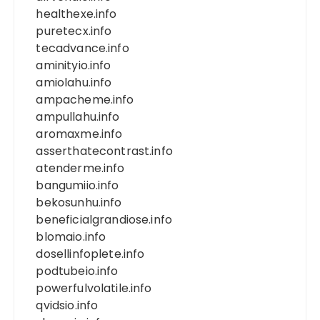
healthexe.info
puretecx.info
tecadvance.info
aminityio.info
amiolahu.info
ampacheme.info
ampullahu.info
aromaxme.info
asserthatecontrast.info
atenderme.info
bangumiio.info
bekosunhu.info
beneficialgrandiose.info
blomaio.info
dosellinfoplete.info
podtubeio.info
powerfulvolatile.info
qvidsio.info