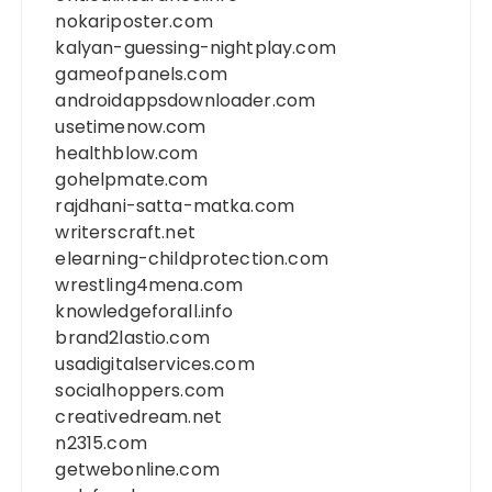
nokariposter.com
kalyan-guessing-nightplay.com
gameofpanels.com
androidappsdownloader.com
usetimenow.com
healthblow.com
gohelpmate.com
rajdhani-satta-matka.com
writerscraft.net
elearning-childprotection.com
wrestling4mena.com
knowledgeforall.info
brand2lastio.com
usadigitalservices.com
socialhoppers.com
creativedream.net
n2315.com
getwebonline.com