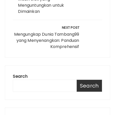
Menguntungkan untuk
Dimainkan
NEXT POST
Mengungkap Dunia Tambang99
yang Menyenangkan: Panduan
Komprehensif
Search
Search