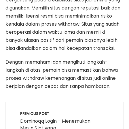
digunakan. Memilih situs dengan reputasi baik dan
memiliki lisensi resmi bisa meminimalkan risiko
kendala dalam proses withdraw. Situs yang sudah
beroperasi dalam waktu lama dan memiliki
banyak ulasan positif dari pemain biasanya lebih
bisa diandalkan dalam hal kecepatan transaksi.
Dengan memahami dan mengikuti langkah-
langkah di atas, pemain bisa memastikan bahwa
proses withdraw kemenangan di situs judi online
berjalan dengan cepat dan tanpa hambatan.
Post
navigation
PREVIOUS POST
Dominoqq Login - Menemukan
Mesin Slot yang