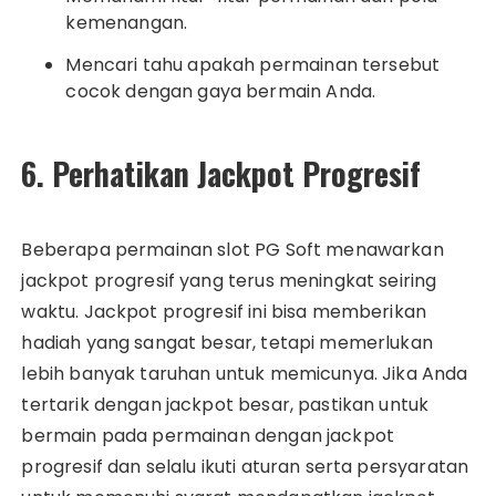
kemenangan.
Mencari tahu apakah permainan tersebut
cocok dengan gaya bermain Anda.
6.
Perhatikan Jackpot Progresif
Beberapa permainan slot PG Soft menawarkan
jackpot progresif yang terus meningkat seiring
waktu. Jackpot progresif ini bisa memberikan
hadiah yang sangat besar, tetapi memerlukan
lebih banyak taruhan untuk memicunya. Jika Anda
tertarik dengan jackpot besar, pastikan untuk
bermain pada permainan dengan jackpot
progresif dan selalu ikuti aturan serta persyaratan