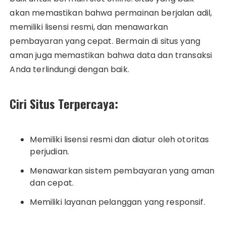
akan memastikan bahwa permainan berjalan adil,
memiliki lisensi resmi, dan menawarkan
pembayaran yang cepat. Bermain di situs yang
aman juga memastikan bahwa data dan transaksi
Anda terlindungi dengan baik.
Ciri Situs Terpercaya:
Memiliki lisensi resmi dan diatur oleh otoritas
perjudian.
Menawarkan sistem pembayaran yang aman
dan cepat.
Memiliki layanan pelanggan yang responsif.