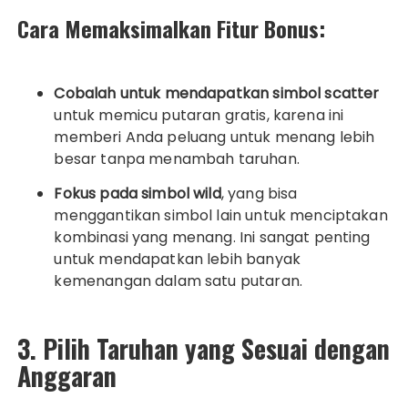
Cara Memaksimalkan Fitur Bonus:
Cobalah untuk mendapatkan simbol scatter
untuk memicu putaran gratis, karena ini
memberi Anda peluang untuk menang lebih
besar tanpa menambah taruhan.
Fokus pada simbol wild
, yang bisa
menggantikan simbol lain untuk menciptakan
kombinasi yang menang. Ini sangat penting
untuk mendapatkan lebih banyak
kemenangan dalam satu putaran.
3.
Pilih Taruhan yang Sesuai dengan
Anggaran