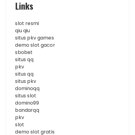
Links
slot resmi
qiu qiu
situs pkv games
demo slot gacor
sbobet
situs qq
pkv
situs qq
situs pkv
dominoqq
situs slot
domino99
bandarqq
pkv
slot
demo slot gratis