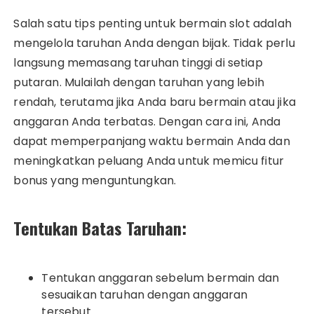
Salah satu tips penting untuk bermain slot adalah
mengelola taruhan Anda dengan bijak. Tidak perlu
langsung memasang taruhan tinggi di setiap
putaran. Mulailah dengan taruhan yang lebih
rendah, terutama jika Anda baru bermain atau jika
anggaran Anda terbatas. Dengan cara ini, Anda
dapat memperpanjang waktu bermain Anda dan
meningkatkan peluang Anda untuk memicu fitur
bonus yang menguntungkan.
Tentukan Batas Taruhan:
Tentukan anggaran sebelum bermain dan
sesuaikan taruhan dengan anggaran
tersebut.