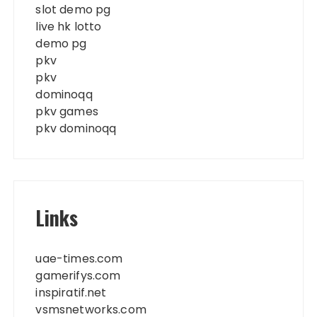
slot demo pg
live hk lotto
demo pg
pkv
pkv
dominoqq
pkv games
pkv dominoqq
Links
uae-times.com
gamerifys.com
inspiratif.net
vsmsnetworks.com