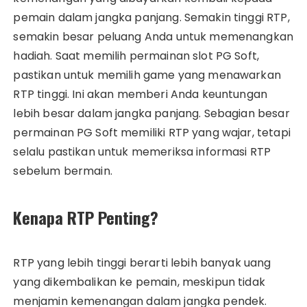
pemain dalam jangka panjang. Semakin tinggi RTP,
semakin besar peluang Anda untuk memenangkan
hadiah. Saat memilih permainan slot PG Soft,
pastikan untuk memilih game yang menawarkan
RTP tinggi. Ini akan memberi Anda keuntungan
lebih besar dalam jangka panjang. Sebagian besar
permainan PG Soft memiliki RTP yang wajar, tetapi
selalu pastikan untuk memeriksa informasi RTP
sebelum bermain.
Kenapa RTP Penting?
RTP yang lebih tinggi berarti lebih banyak uang
yang dikembalikan ke pemain, meskipun tidak
menjamin kemenangan dalam jangka pendek.