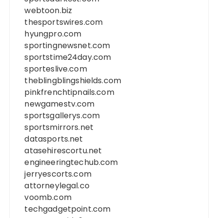
webtoon.biz
thesportswires.com
hyungpro.com
sportingnewsnet.com
sportstime24day.com
sporteslive.com
theblingblingshields.com
pinkfrenchtipnails.com
newgamestv.com
sportsgallerys.com
sportsmirrors.net
datasports.net
atasehirescortu.net
engineeringtechub.com
jerryescorts.com
attorneylegal.co
voomb.com
techgadgetpoint.com