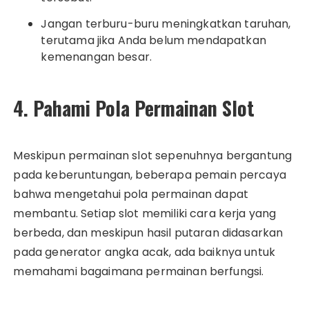
Jangan terburu-buru meningkatkan taruhan,
terutama jika Anda belum mendapatkan
kemenangan besar.
4.
Pahami Pola Permainan Slot
Meskipun permainan slot sepenuhnya bergantung
pada keberuntungan, beberapa pemain percaya
bahwa mengetahui pola permainan dapat
membantu. Setiap slot memiliki cara kerja yang
berbeda, dan meskipun hasil putaran didasarkan
pada generator angka acak, ada baiknya untuk
memahami bagaimana permainan berfungsi.