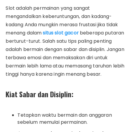
Slot adalah permainan yang sangat
mengandalkan keberuntungan, dan kadang-
kadang Anda mungkin merasa frustasi jika tidak
menang dalam
situs slot gacor
beberapa putaran
berturut-turut. Salah satu tips paling penting
adalah bermain dengan sabar dan disiplin. Jangan
terbawa emosi dan memaksakan diri untuk
bermain lebih lama atau memasang taruhan lebih
tinggi hanya karena ingin menang besar.
Kiat Sabar dan Disiplin:
Tetapkan waktu bermain dan anggaran
sebelum memulai permainan.