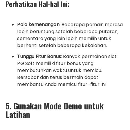
Perhatikan Hal-hal Ini:
Pola kemenangan
: Beberapa pemain merasa
lebih beruntung setelah beberapa putaran,
sementara yang lain lebih memilih untuk
berhenti setelah beberapa kekalahan.
Tunggu Fitur Bonus
: Banyak permainan slot
PG Soft memiliki fitur bonus yang
membutuhkan waktu untuk memicu.
Bersabar dan terus bermain dapat
membantu Anda memicu fitur-fitur ini.
5.
Gunakan Mode Demo untuk
Latihan