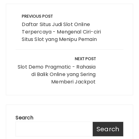
Post
navigation
PREVIOUS POST
Daftar Situs Judi Slot Online
Terpercaya - Mengenal Ciri-ciri
Situs Slot yang Menipu Pemain
NEXT POST
Slot Demo Pragmatic - Rahasia
di Balik Online yang Sering
Memberi Jackpot
Search
Search