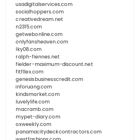
usadigitalservices.com
socialhoppers.com
creativedream.net
n2315.com
getwebonline.com
onlyfansheaven.com
lky08.com
ralph-fiennes.net
fielder-maximum-discount.net
fitfllex.com
genesisbusinesscredit.com
inforuang.com
kindsmarket.com
luvelylife.com
macramb.com
mypet-diary.com
oxweekly.com
panamacitydeckcontractors.com
westfashions.com