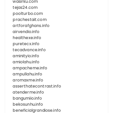
wasirku.com
tejas24.com
poolturbo.com
prachestait.com
artforafghans.info
airvendio.info
healthexe.info
puretecx.info
tecadvance.info
aminityio.info
amiolahu.info
ampacheme.info
ampullahu.info
aromaxme.info
asserthatecontrast.info
atenderme.info
bangumiio.info
bekosunhu.info
beneficialgrandiose.info