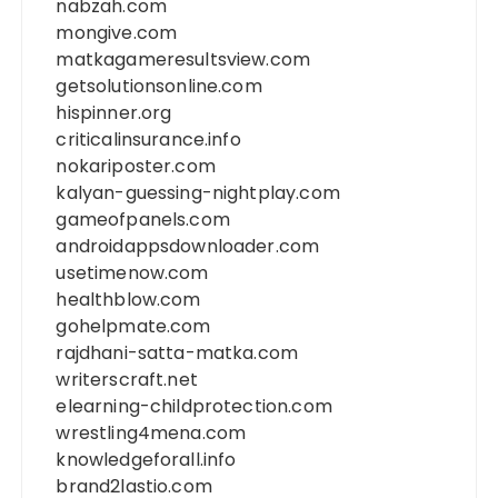
nabzah.com
mongive.com
matkagameresultsview.com
getsolutionsonline.com
hispinner.org
criticalinsurance.info
nokariposter.com
kalyan-guessing-nightplay.com
gameofpanels.com
androidappsdownloader.com
usetimenow.com
healthblow.com
gohelpmate.com
rajdhani-satta-matka.com
writerscraft.net
elearning-childprotection.com
wrestling4mena.com
knowledgeforall.info
brand2lastio.com