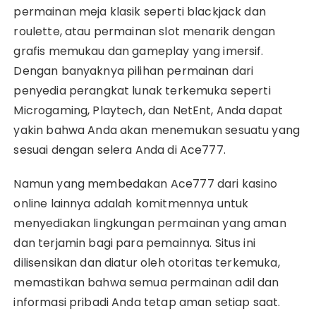
permainan meja klasik seperti blackjack dan
roulette, atau permainan slot menarik dengan
grafis memukau dan gameplay yang imersif.
Dengan banyaknya pilihan permainan dari
penyedia perangkat lunak terkemuka seperti
Microgaming, Playtech, dan NetEnt, Anda dapat
yakin bahwa Anda akan menemukan sesuatu yang
sesuai dengan selera Anda di Ace777.
Namun yang membedakan Ace777 dari kasino
online lainnya adalah komitmennya untuk
menyediakan lingkungan permainan yang aman
dan terjamin bagi para pemainnya. Situs ini
dilisensikan dan diatur oleh otoritas terkemuka,
memastikan bahwa semua permainan adil dan
informasi pribadi Anda tetap aman setiap saat.