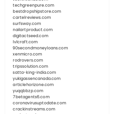
techgreenpure.com
bestdropshipstore.com
cartelreviews.com
surfsway.com
nailartproduct.com
digitactseed.com
lvlcraft.com
90secondmoneyloans.com
xenmicro.com
rodrovers.com
tripssolution.com
satta-king-india.com
yukigassencanada.com
articlehorizone.com
yuqqbbzp.com
7betagents6.com
coronavirusuptodate.com
crackinstreams.com