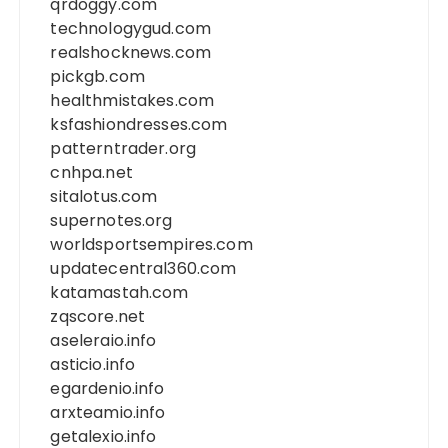
qrdoggy.com
technologygud.com
realshocknews.com
pickgb.com
healthmistakes.com
ksfashiondresses.com
patterntrader.org
cnhpa.net
sitalotus.com
supernotes.org
worldsportsempires.com
updatecentral360.com
katamastah.com
zqscore.net
aseleraio.info
asticio.info
egardenio.info
arxteamio.info
getalexio.info