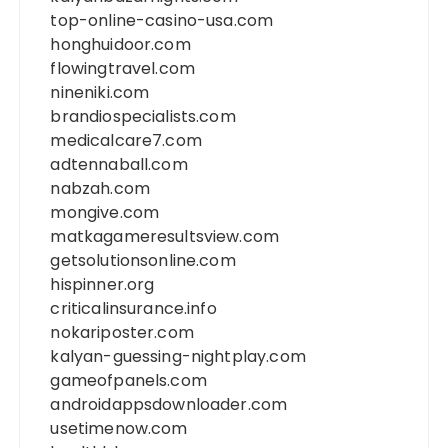
top-online-casino-usa.com
honghuidoor.com
flowingtravel.com
nineniki.com
brandiospecialists.com
medicalcare7.com
adtennaball.com
nabzah.com
mongive.com
matkagameresultsview.com
getsolutionsonline.com
hispinner.org
criticalinsurance.info
nokariposter.com
kalyan-guessing-nightplay.com
gameofpanels.com
androidappsdownloader.com
usetimenow.com