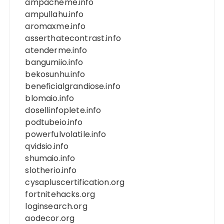
ampacheme.info
ampullahu.info
aromaxme.info
asserthatecontrast.info
atenderme.info
bangumiio.info
bekosunhu.info
beneficialgrandiose.info
blomaio.info
dosellinfoplete.info
podtubeio.info
powerfulvolatile.info
qvidsio.info
shumaio.info
slotherio.info
cysapluscertification.org
fortnitehacks.org
loginsearch.org
aodecor.org