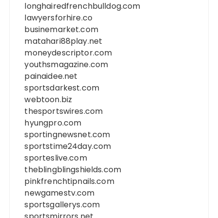
longhairedfrenchbulldog.com
lawyersforhire.co
businemarket.com
matahari88play.net
moneydescriptor.com
youthsmagazine.com
painaidee.net
sportsdarkest.com
webtoon.biz
thesportswires.com
hyungpro.com
sportingnewsnet.com
sportstime24day.com
sporteslive.com
theblingblingshields.com
pinkfrenchtipnails.com
newgamestv.com
sportsgallerys.com
sportsmirrors.net