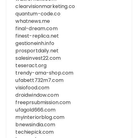
clearvisionmarketing.co
quantum-code.co
whatnews.me
final-dream.com
finest-replica.net
gestioneinh.info
prosportdaily.net
salesinvest22.com
teseract.org
trendy-ama-shop.com
ufabett732m7.com
visiofood.com
droidwindow.com
freeprsubmission.com
ufagold666.com
myinteriorblog.com
bnewsindia.com
techiepick.com