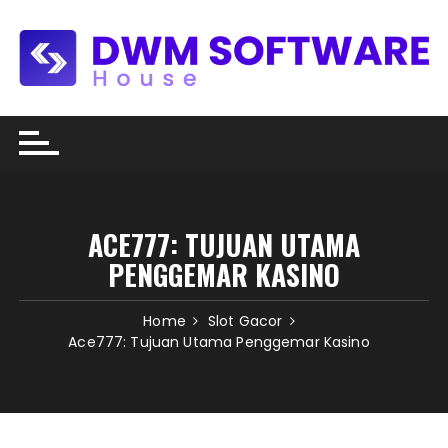
Skip
to
content
ACE777: TUJUAN UTAMA
PENGGEMAR KASINO
Home
Slot Gacor
Ace777: Tujuan Utama Penggemar Kasino