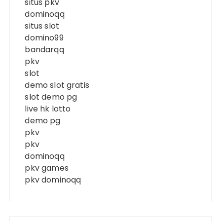
situs pkv
dominoqq
situs slot
domino99
bandarqq
pkv
slot
demo slot gratis
slot demo pg
live hk lotto
demo pg
pkv
pkv
dominoqq
pkv games
pkv dominoqq