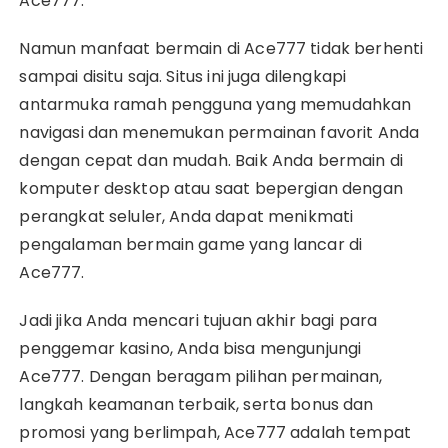
Ace777.
Namun manfaat bermain di Ace777 tidak berhenti
sampai disitu saja. Situs ini juga dilengkapi
antarmuka ramah pengguna yang memudahkan
navigasi dan menemukan permainan favorit Anda
dengan cepat dan mudah. Baik Anda bermain di
komputer desktop atau saat bepergian dengan
perangkat seluler, Anda dapat menikmati
pengalaman bermain game yang lancar di
Ace777.
Jadi jika Anda mencari tujuan akhir bagi para
penggemar kasino, Anda bisa mengunjungi
Ace777. Dengan beragam pilihan permainan,
langkah keamanan terbaik, serta bonus dan
promosi yang berlimpah, Ace777 adalah tempat