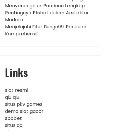
Menyenangkan: Panduan Lengkap
Pentingnya Plisbet dalam Arsitektur
Modern
Menjelajahi Fitur Bunga99: Panduan
Komprehensif
Links
slot resmi
qiu qiu
situs pkv games
demo slot gacor
sbobet
situs qq