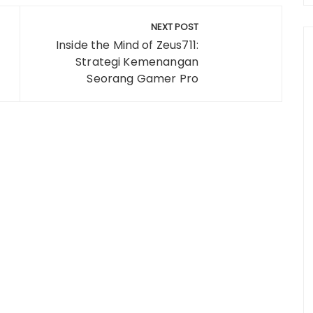
NEXT POST
Inside the Mind of Zeus711:
Strategi Kemenangan
Seorang Gamer Pro