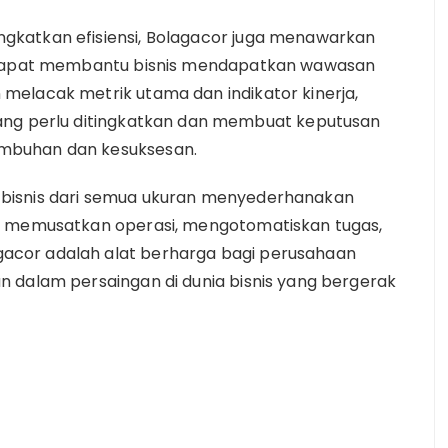
gkatkan efisiensi, Bolagacor juga menawarkan
g dapat membantu bisnis mendapatkan wawasan
melacak metrik utama dan indikator kinerja,
yang perlu ditingkatkan dan membuat keputusan
mbuhan dan kesuksesan.
bisnis dari semua ukuran menyederhanakan
an memusatkan operasi, mengotomatiskan tugas,
acor adalah alat berharga bagi perusahaan
 dalam persaingan di dunia bisnis yang bergerak