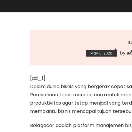
S
a
by
May 6, 2026
[ad_1]
Dalam dunia bisnis yang bergerak cepat saat
Perusahaan terus mencari cara untuk me
produktivitas agar tetap menjadi yang ter
membantu bisnis mencapai tujuan tersebut
Bolagacor adalah platform manajemen bis