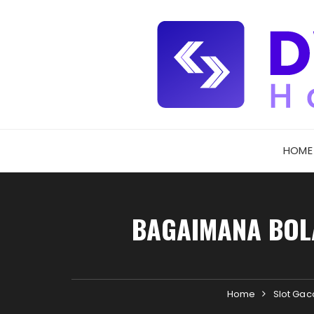
Skip
to
content
HOME
BAGAIMANA BOL
Home
Slot Gac