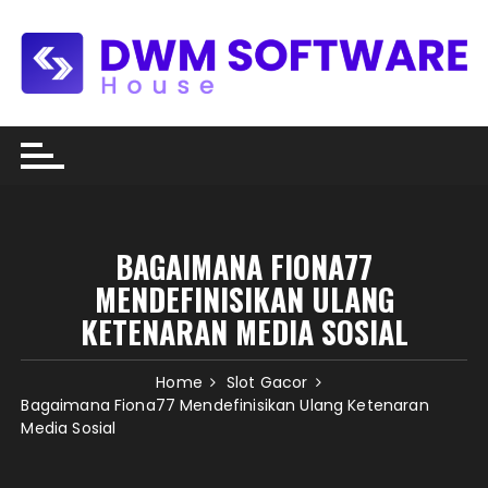
Skip
to
content
BAGAIMANA FIONA77
MENDEFINISIKAN ULANG
KETENARAN MEDIA SOSIAL
Home
Slot Gacor
Bagaimana Fiona77 Mendefinisikan Ulang Ketenaran
Media Sosial