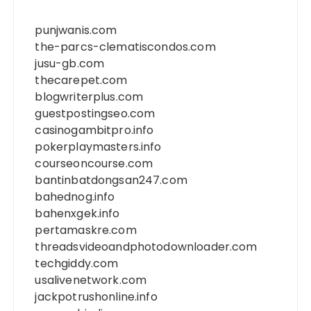
punjwanis.com
the-parcs-clematiscondos.com
jusu-gb.com
thecarepet.com
blogwriterplus.com
guestpostingseo.com
casinogambitpro.info
pokerplaymasters.info
courseoncourse.com
bantinbatdongsan247.com
bahednog.info
bahenxgek.info
pertamaskre.com
threadsvideoandphotodownloader.com
techgiddy.com
usalivenetwork.com
jackpotrushonline.info