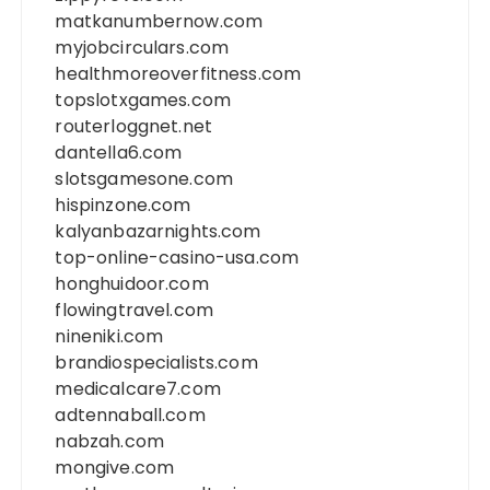
matkanumbernow.com
myjobcirculars.com
healthmoreoverfitness.com
topslotxgames.com
routerloggnet.net
dantella6.com
slotsgamesone.com
hispinzone.com
kalyanbazarnights.com
top-online-casino-usa.com
honghuidoor.com
flowingtravel.com
nineniki.com
brandiospecialists.com
medicalcare7.com
adtennaball.com
nabzah.com
mongive.com