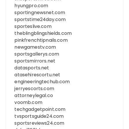
hyungpro.com
sportingnewsnet.com
sportstime24day.com
sporteslive.com
theblingblingshields.com
pinkfrenchtipnails.com
newgamestv.com
sportsgallerys.com
sportsmirrors.net
datasports.net
atasehirescortu.net
engineeringtechub.com
jerryescorts.com
attorneylegal.co
voomb.com
techgadgetpoint.com
tvsportsguide24.com
sportsreviews24.com