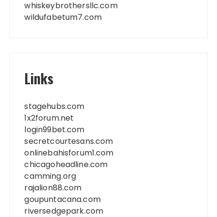
whiskeybrothersllc.com
wildufabetum7.com
Links
stagehubs.com
1x2forum.net
login99bet.com
secretcourtesans.com
onlinebahisforum1.com
chicagoheadline.com
camming.org
rajalion88.com
goupuntacana.com
riversedgepark.com