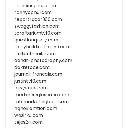
trendinspires.com
rannyephul.com
reportradar360.com
swaggyfashion.com
taraftariumtv10.com
questionquery.com
bodybuildinglegend.com
brilliant-nails.com
dandr-photography.com
dokteroce.com
journal-francais.com
justintv10.com
lawyerule.com
mediamingleseaco.com
mtsmarketingblog.com
nghekiemtien.com
wasirku.com
tejas24.com