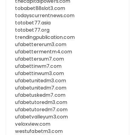
thecapitalpowers.com
tobabet88slot3.com
todayscurrentnews.com
totobet77.asia
totobet77.org
trendingpublication.com
ufabettererum3.com
ufabettermentm4.com
ufabettersum7.com
ufabettinwm7.com
ufabettinwum3.com
ufabetunitedm3.com
ufabetunitedm7.com
ufabetuskedm7.com
ufabetutoredm3.com
ufabetutoredm7.com
ufabetvalleyum3.com
veloxview.com
westufabetm3.com