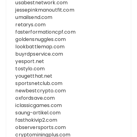
usabestnetwork.com
jessepinkmanoutfit.com
umailsend.com
retarys.com
fasterformationcpf.com
goldensnuggles.com
lookbattlemap.com
buyrdpservice.com
yesport.net
tostylo.com
yougetthat.net
sportsnetclub.com
newbestcrypto.com
oxfordsave.com
iclassicgames.com
saung-artikel.com
fasthokivip2.com
observersports.com
cryptominingplus.com