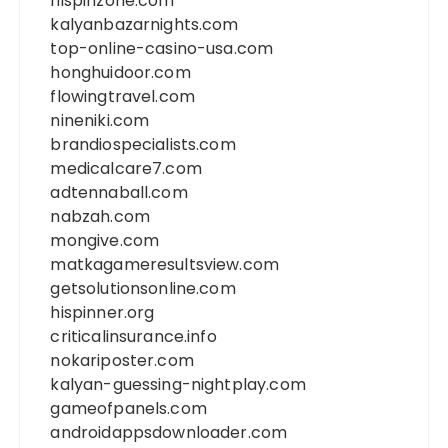
hispinzone.com
kalyanbazarnights.com
top-online-casino-usa.com
honghuidoor.com
flowingtravel.com
nineniki.com
brandiospecialists.com
medicalcare7.com
adtennaball.com
nabzah.com
mongive.com
matkagameresultsview.com
getsolutionsonline.com
hispinner.org
criticalinsurance.info
nokariposter.com
kalyan-guessing-nightplay.com
gameofpanels.com
androidappsdownloader.com