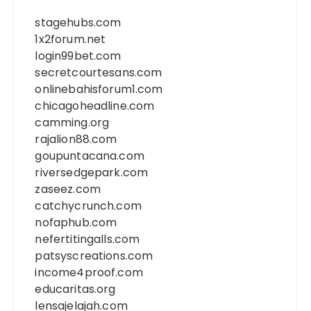
stagehubs.com
1x2forum.net
login99bet.com
secretcourtesans.com
onlinebahisforum1.com
chicagoheadline.com
camming.org
rajalion88.com
goupuntacana.com
riversedgepark.com
zaseez.com
catchycrunch.com
nofaphub.com
nefertitingalls.com
patsyscreations.com
income4proof.com
educaritas.org
lensajelajah.com