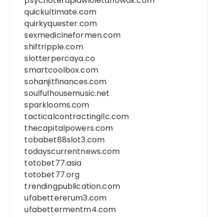
psychoterapiawioletanowak.com
quickultimate.com
quirkyquester.com
sexmedicineformen.com
shiftripple.com
slotterpercaya.co
smartcoolbox.com
sohanjitfinances.com
soulfulhousemusic.net
sparklooms.com
tacticalcontractingllc.com
thecapitalpowers.com
tobabet88slot3.com
todayscurrentnews.com
totobet77.asia
totobet77.org
trendingpublication.com
ufabettererum3.com
ufabettermentm4.com