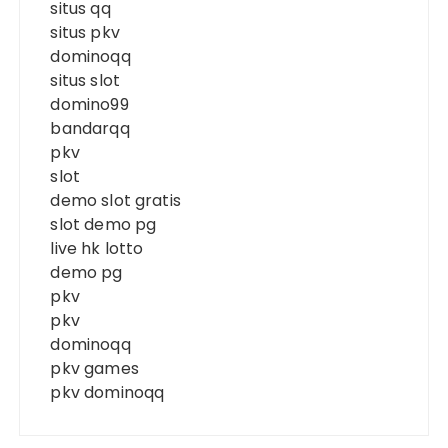
situs qq
situs pkv
dominoqq
situs slot
domino99
bandarqq
pkv
slot
demo slot gratis
slot demo pg
live hk lotto
demo pg
pkv
pkv
dominoqq
pkv games
pkv dominoqq