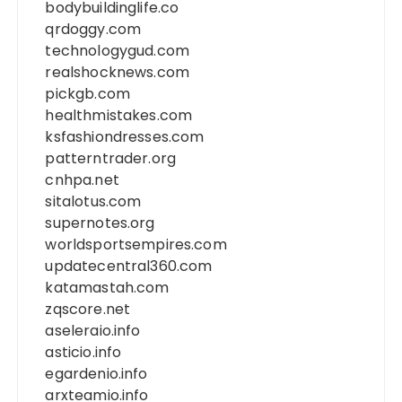
bodybuildinglife.co
qrdoggy.com
technologygud.com
realshocknews.com
pickgb.com
healthmistakes.com
ksfashiondresses.com
patterntrader.org
cnhpa.net
sitalotus.com
supernotes.org
worldsportsempires.com
updatecentral360.com
katamastah.com
zqscore.net
aseleraio.info
asticio.info
egardenio.info
arxteamio.info