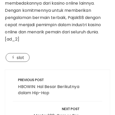
membedakannya dari kasino online lainnya.
Dengan komitmennya untuk memberikan
pengalaman bermain terbaik, Pajak88 dengan
cepat menjadi pemimpin dalam industri kasino
online dan menarik pemain dari seluruh dunia.
[ad_2]
slot
Post
navigation
PREVIOUS POST
HBOWIN: Hal Besar Berikutnya
dalam Hip-Hop
NEXT POST