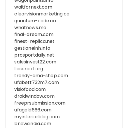
wagonpaints.info
waitfornext.com
clearvisionmarketing.co
quantum-code.co
whatnews.me
final-dream.com
finest-replica.net
gestioneinh.info
prosportdaily.net
salesinvest22.com
teseract.org
trendy-ama-shop.com
ufabett732m7.com
visiofood.com
droidwindow.com
freeprsubmission.com
ufagold666.com
myinteriorblog.com
bnewsindia.com