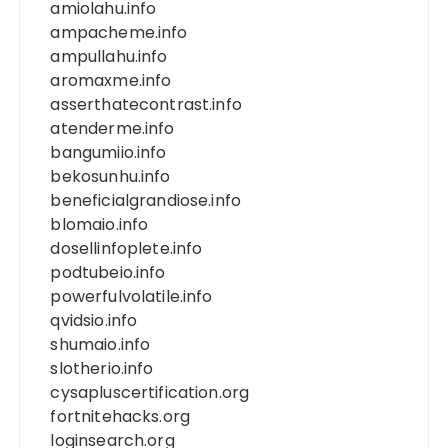
amiolahu.info
ampacheme.info
ampullahu.info
aromaxme.info
asserthatecontrast.info
atenderme.info
bangumiio.info
bekosunhu.info
beneficialgrandiose.info
blomaio.info
dosellinfoplete.info
podtubeio.info
powerfulvolatile.info
qvidsio.info
shumaio.info
slotherio.info
cysapluscertification.org
fortnitehacks.org
loginsearch.org