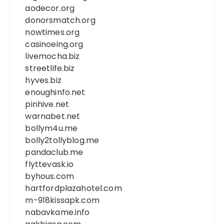
aodecor.org
donorsmatch.org
nowtimes.org
casinoeing.org
livemocha.biz
streetlife.biz
hyves.biz
enoughinfo.net
pinhive.net
warnabet.net
bollym4u.me
bolly2tollyblog.me
pandaclub.me
flyttevask.io
byhous.com
hartfordplazahotel.com
m-918kissapk.com
nabavkame.info