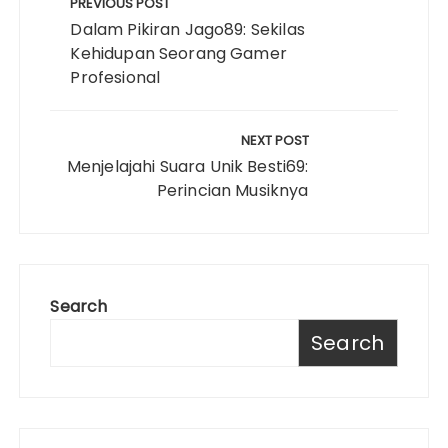
navigation
PREVIOUS POST
Dalam Pikiran Jago89: Sekilas
Kehidupan Seorang Gamer
Profesional
NEXT POST
Menjelajahi Suara Unik Besti69:
Perincian Musiknya
Search
Search