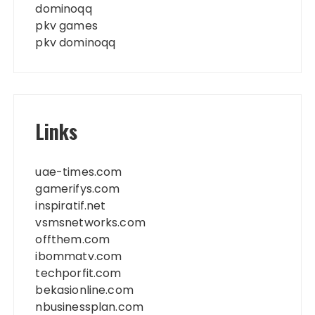
dominoqq
pkv games
pkv dominoqq
Links
uae-times.com
gamerifys.com
inspiratif.net
vsmsnetworks.com
offthem.com
ibommatv.com
techporfit.com
bekasionline.com
nbusinessplan.com