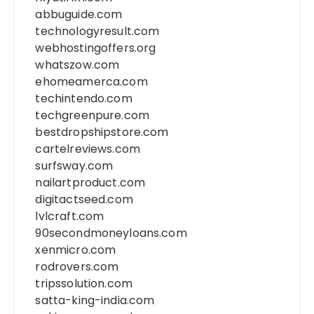
abbuguide.com
technologyresult.com
webhostingoffers.org
whatszow.com
ehomeamerca.com
techintendo.com
techgreenpure.com
bestdropshipstore.com
cartelreviews.com
surfsway.com
nailartproduct.com
digitactseed.com
lvlcraft.com
90secondmoneyloans.com
xenmicro.com
rodrovers.com
tripssolution.com
satta-king-india.com