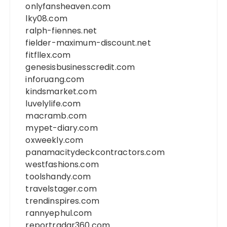
onlyfansheaven.com
lky08.com
ralph-fiennes.net
fielder-maximum-discount.net
fitfllex.com
genesisbusinesscredit.com
inforuang.com
kindsmarket.com
luvelylife.com
macramb.com
mypet-diary.com
oxweekly.com
panamacitydeckcontractors.com
westfashions.com
toolshandy.com
travelstager.com
trendinspires.com
rannyephul.com
reportradar360.com