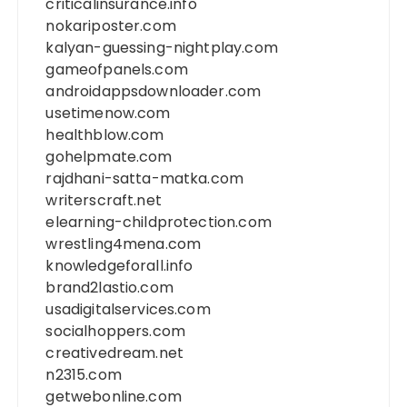
criticalinsurance.info
nokariposter.com
kalyan-guessing-nightplay.com
gameofpanels.com
androidappsdownloader.com
usetimenow.com
healthblow.com
gohelpmate.com
rajdhani-satta-matka.com
writerscraft.net
elearning-childprotection.com
wrestling4mena.com
knowledgeforall.info
brand2lastio.com
usadigitalservices.com
socialhoppers.com
creativedream.net
n2315.com
getwebonline.com