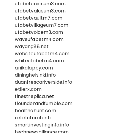
ufabetunionum3.com
ufabetvalueum3.com
ufabetvaultm7.com
ufabetvillageum7.com
ufabetvoicem3.com
waveufabetm4.com
wayang88.net
websiteufabetm4.com
whiteufabetm4.com
anikalappy.com
dininghelsinki.info
duanfrescariverside.info
etilerx.com
finestreplica.net
flounderandfumble.com
healthohunt.com
retefuturah.info
smartinvestinginfo.info
technewsalliance.com