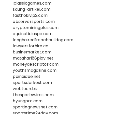
iclassicgames.com
saung-artikel.com
fasthokivip2.com
observersports.com
cryptominingplus.com
aquinoticiaspe.com
longhairedfrenchbulldog.com
lawyersforhire.co
businemarket.com
matahari88play.net
moneydescriptor.com
youthsmagazine.com
painaidee.net
sportsdarkest.com
webtoon.biz
thesportswires.com
hyungpro.com
sportingnewsnet.com
sportstime24day.com