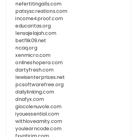
nefertitingalls.com
patsyscreations.com
income4proof.com
educaritas.org
lensajelajah.com
betflik09.net
ncaq.org
xenmicro.com
onlineshopera.com
dartyfresh.com
lewisenterprises.net
pcsoftwarefree.org
dailylinking.com
dnafyx.com
giocolenuvole.com
iyouessential.com
withloveamity.com
youlearncode.com
fxyatirim.com