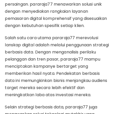
persaingan. pararaja77 menawarkan solusi unik
dengan menyediakan rangkaian layanan
pemasaran digital komprehensif yang disesuaikan
dengan kebutuhan spesifik setiap klien.
Salah satu cara utama pararaja77 merevolusi
lanskap digital adalah melalui penggunaan strategi
berbasis data. Dengan menganalisis perilaku
pelanggan dan tren pasar, pararaja77 mampu
menciptakan kampanye bertarget yang
memberikan hasil nyata. Pendekatan berbasis
data ini memungkinkan bisnis menjangkau audiens
target mereka secara lebih efektif dan
meningkatkan laba atas investasi mereka.
Selain strategi berbasis data, pararaja77 juga