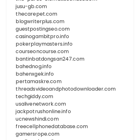
jusu-gb.com
thecarepet.com
blogwriterplus.com
guestpostingseo.com
casinogambitpro.info
pokerplaymasters.info
courseoncourse.com
bantinbatdongsan247.com
bahednog.info
bahenxgek.info
pertamaskre.com
threadsvideoandphotodownloader.com
techgiddy.com
usalivenetwork.com
jackpotrushonline.info
ucnewshindi.com
freecellphonedatabase.com
gamersrope.com