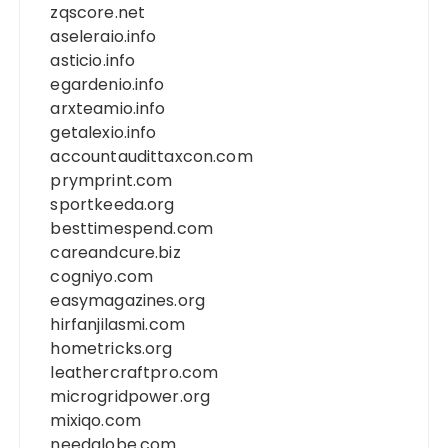
zqscore.net
aseleraio.info
asticio.info
egardenio.info
arxteamio.info
getalexio.info
accountaudittaxcon.com
prymprint.com
sportkeeda.org
besttimespend.com
careandcure.biz
cogniyo.com
easymagazines.org
hirfanjilasmi.com
hometricks.org
leathercraftpro.com
microgridpower.org
mixiqo.com
needglobe.com