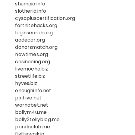
shumaio.info
slotherio.info
cysapluscertification.org
fortnitehacks.org
loginsearch.org
aodecor.org
donorsmatch.org
nowtimes.org
casinoeing.org
livemocha.biz
streetlife.biz
hyves.biz
enoughinfo.net
pinhive.net
warnabet.net
bollym4u.me
bolly2tollyblog.me
pandaclub.me
flyttevask.io