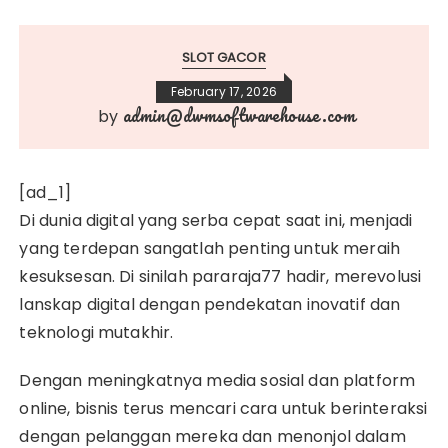
SLOT GACOR
February 17, 2026
admin@dwmsoftwarehouse.com
by
[ad_1]
Di dunia digital yang serba cepat saat ini, menjadi
yang terdepan sangatlah penting untuk meraih
kesuksesan. Di sinilah pararaja77 hadir, merevolusi
lanskap digital dengan pendekatan inovatif dan
teknologi mutakhir.
Dengan meningkatnya media sosial dan platform
online, bisnis terus mencari cara untuk berinteraksi
dengan pelanggan mereka dan menonjol dalam