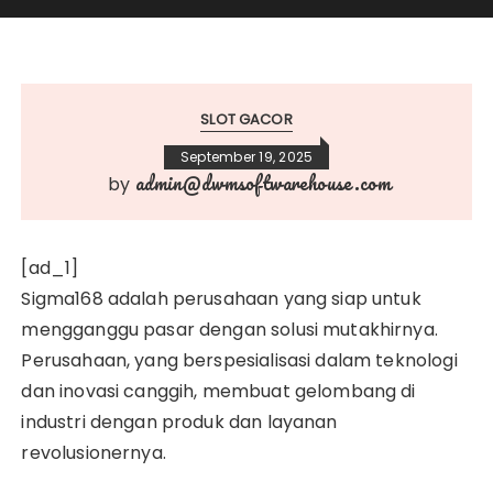
SLOT GACOR
September 19, 2025
admin@dwmsoftwarehouse.com
by
[ad_1]
Sigma168 adalah perusahaan yang siap untuk
mengganggu pasar dengan solusi mutakhirnya.
Perusahaan, yang berspesialisasi dalam teknologi
dan inovasi canggih, membuat gelombang di
industri dengan produk dan layanan
revolusionernya.