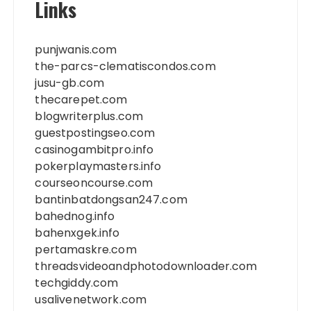
Links
punjwanis.com
the-parcs-clematiscondos.com
jusu-gb.com
thecarepet.com
blogwriterplus.com
guestpostingseo.com
casinogambitpro.info
pokerplaymasters.info
courseoncourse.com
bantinbatdongsan247.com
bahednog.info
bahenxgek.info
pertamaskre.com
threadsvideoandphotodownloader.com
techgiddy.com
usalivenetwork.com