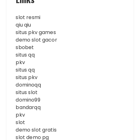
slot resmi
qiu qiu
situs pkv games
demo slot gacor
sbobet
situs qq
pkv
situs qq
situs pkv
dominoqq
situs slot
domino99
bandarqq
pkv
slot
demo slot gratis
slot demo pg