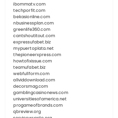
ibommatv.com
techporfit.com
bekasionline.com
nbusinessplan.com
greenlife360.com
cantshoutitout.com
expressufabet.biz
mypuertoplata.net
thepioneerxpress.com
howtofixissue.com
teamufabet.biz
webfullform.com
allviddownload.com
decorsmag.com
gamblingcasinonews.com
universitiesofamerica.net
progameofbrands.com
qbreview.org
servicewueste.org