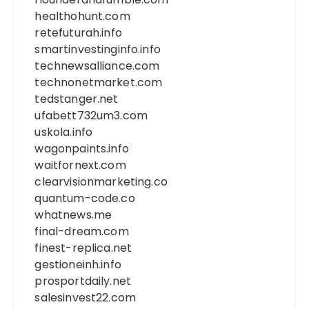
healthohunt.com
retefuturah.info
smartinvestinginfo.info
technewsalliance.com
technonetmarket.com
tedstanger.net
ufabett732um3.com
uskola.info
wagonpaints.info
waitfornext.com
clearvisionmarketing.co
quantum-code.co
whatnews.me
final-dream.com
finest-replica.net
gestioneinh.info
prosportdaily.net
salesinvest22.com