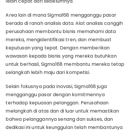
lebih cepat dari sebelumnya.
Area lain di mana Sigma168 mengganggu pasar
berada di ranah analisis data. Alat analisis canggih
perusahaan membantu bisnis memahami data
mereka, mengidentifikasi tren, dan membuat
keputusan yang tepat. Dengan memberikan
wawasan kepada bisnis yang mereka butuhkan
untuk berhasil, Sigma168 membantu mereka tetap
selangkah lebih maju dari kompetisi.
Selain fokusnya pada inovasi, Sigma168 juga
mengganggu pasar dengan komitmennya
terhadap kepuasan pelanggan. Perusahaan
melangkah di atas dan di luar untuk memastikan
bahwa pelanggannya senang dan sukses, dan
dedikasi ini untuk keunggulan telah membantunya