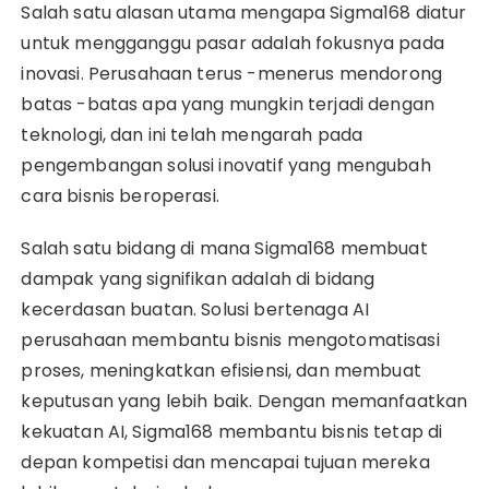
Salah satu alasan utama mengapa Sigma168 diatur
untuk mengganggu pasar adalah fokusnya pada
inovasi. Perusahaan terus -menerus mendorong
batas -batas apa yang mungkin terjadi dengan
teknologi, dan ini telah mengarah pada
pengembangan solusi inovatif yang mengubah
cara bisnis beroperasi.
Salah satu bidang di mana Sigma168 membuat
dampak yang signifikan adalah di bidang
kecerdasan buatan. Solusi bertenaga AI
perusahaan membantu bisnis mengotomatisasi
proses, meningkatkan efisiensi, dan membuat
keputusan yang lebih baik. Dengan memanfaatkan
kekuatan AI, Sigma168 membantu bisnis tetap di
depan kompetisi dan mencapai tujuan mereka