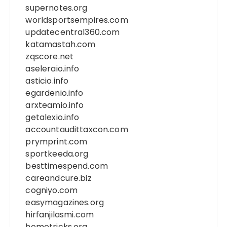
supernotes.org
worldsportsempires.com
updatecentral360.com
katamastah.com
zqscore.net
aseleraio.info
asticio.info
egardenio.info
arxteamio.info
getalexio.info
accountaudittaxcon.com
prymprint.com
sportkeeda.org
besttimespend.com
careandcure.biz
cogniyo.com
easymagazines.org
hirfanjilasmi.com
hometricks.org