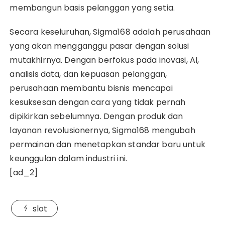
membangun basis pelanggan yang setia.
Secara keseluruhan, Sigma168 adalah perusahaan
yang akan mengganggu pasar dengan solusi
mutakhirnya. Dengan berfokus pada inovasi, AI,
analisis data, dan kepuasan pelanggan,
perusahaan membantu bisnis mencapai
kesuksesan dengan cara yang tidak pernah
dipikirkan sebelumnya. Dengan produk dan
layanan revolusionernya, Sigma168 mengubah
permainan dan menetapkan standar baru untuk
keunggulan dalam industri ini.
[ad_2]
slot