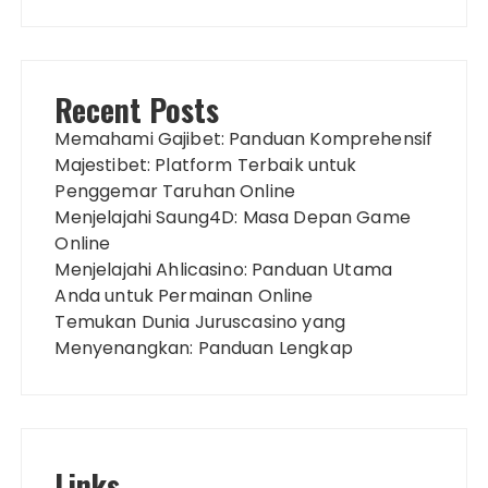
Recent Posts
Memahami Gajibet: Panduan Komprehensif
Majestibet: Platform Terbaik untuk
Penggemar Taruhan Online
Menjelajahi Saung4D: Masa Depan Game
Online
Menjelajahi Ahlicasino: Panduan Utama
Anda untuk Permainan Online
Temukan Dunia Juruscasino yang
Menyenangkan: Panduan Lengkap
Links