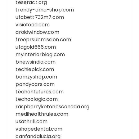
teseract.org
trendy-ama-shop.com
ufabett732m7.com
visiofood.com
droidwindow.com
freeprsubmission.com
ufagold666.com
myinteriorblog.com
bnewsindia.com
techiepick.com
bamzyshop.com
pondycars.com
techonfutures.com
techoologic.com
raspberryketonescanada.org
medihealthrules.com
usathrill.com
vshapedental.com
canfandalucia.org