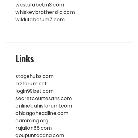
westufabetm3.com
whiskeybrothersllc.com
wildufabetum7.com
Links
stagehubs.com
1x2forum.net
login99bet.com
secretcourtesans.com
onlinebahisforum1.com
chicagoheadline.com
camming.org
rajalion88.com
goupuntacana.com