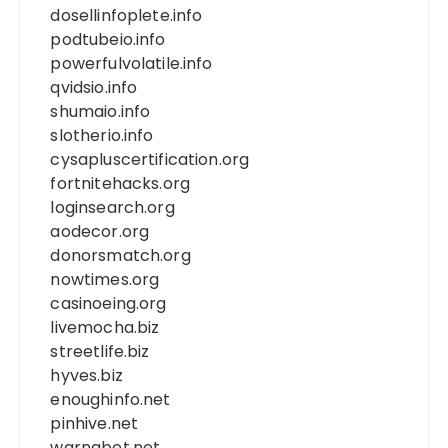
dosellinfoplete.info
podtubeio.info
powerfulvolatile.info
qvidsio.info
shumaio.info
slotherio.info
cysapluscertification.org
fortnitehacks.org
loginsearch.org
aodecor.org
donorsmatch.org
nowtimes.org
casinoeing.org
livemocha.biz
streetlife.biz
hyves.biz
enoughinfo.net
pinhive.net
warnabet.net