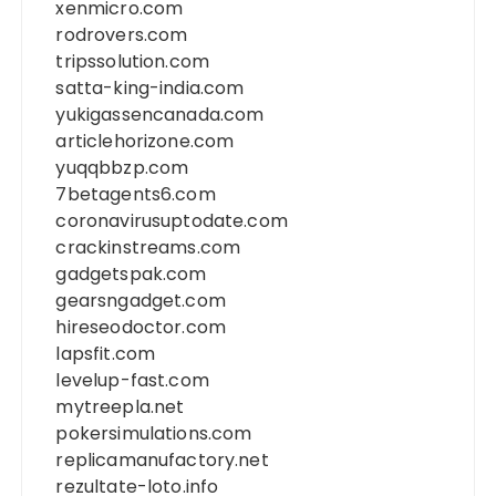
xenmicro.com
rodrovers.com
tripssolution.com
satta-king-india.com
yukigassencanada.com
articlehorizone.com
yuqqbbzp.com
7betagents6.com
coronavirusuptodate.com
crackinstreams.com
gadgetspak.com
gearsngadget.com
hireseodoctor.com
lapsfit.com
levelup-fast.com
mytreepla.net
pokersimulations.com
replicamanufactory.net
rezultate-loto.info