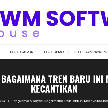
SLOT GACOR
SLOT DEMO
SLOT GAMPANG M
 BAGAIMANA TREN BARU INI 
KECANTIKAN
Bangkitnya Mpoyes: Bagaimana Tren Baru Ini Merevolusi Indu
acor