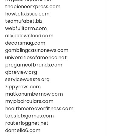
thepioneerxpress.com
howtofixissue.com
teamufabet.biz
webfullform.com
allviddownload.com
decorsmag.com
gamblingcasinonews.com
universitiesofamerica.net
progameofbrands.com
qbreview.org
servicewueste.org
zippyrevs.com
matkanumbernow.com
myjobcirculars.com
healthmoreoverfitness.com
topslotxgames.com
routerloggnet.net
dantella6.com