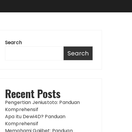
Search
Search
Recent Posts
Pengertian Jeniustoto: Panduan
Komprehensif
Apa itu Dewi4D? Panduan
Komprehensif
Memahami Gajibet: Panduan