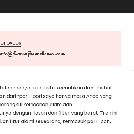
LOT GACOR
dmin@dwmsoftwarehouse.com
telah menyapu industri kecantikan dan disebut
tan dari “pori -pori saya hanya mata Anda yang
merangkul keindahan alam dan
ya dengan riasan dan filter yang berat. Tren ini
 fitur alami seseorang, termasuk pori -pori,