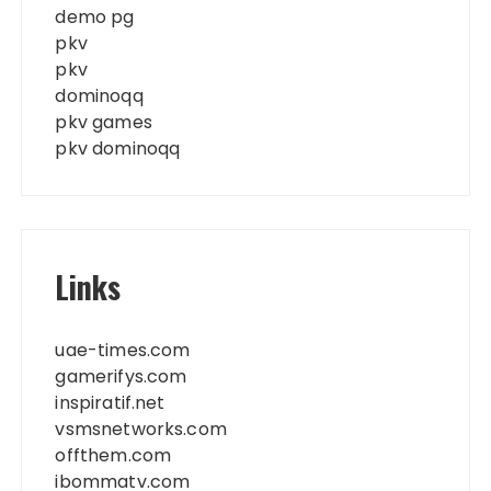
demo pg
pkv
pkv
dominoqq
pkv games
pkv dominoqq
Links
uae-times.com
gamerifys.com
inspiratif.net
vsmsnetworks.com
offthem.com
ibommatv.com