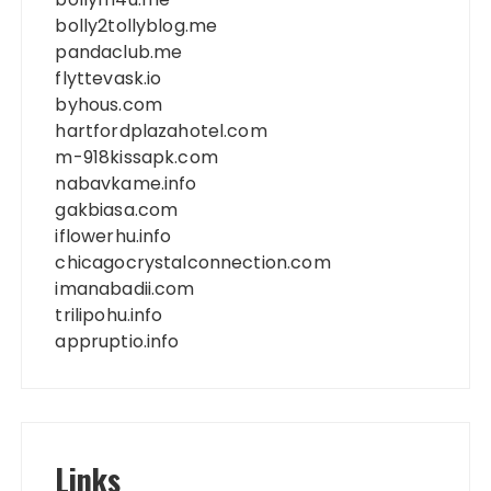
bolly2tollyblog.me
pandaclub.me
flyttevask.io
byhous.com
hartfordplazahotel.com
m-918kissapk.com
nabavkame.info
gakbiasa.com
iflowerhu.info
chicagocrystalconnection.com
imanabadii.com
trilipohu.info
appruptio.info
Links