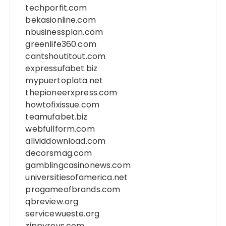
techporfit.com
bekasionline.com
nbusinessplan.com
greenlife360.com
cantshoutitout.com
expressufabet.biz
mypuertoplata.net
thepioneerxpress.com
howtofixissue.com
teamufabet.biz
webfullform.com
allviddownload.com
decorsmag.com
gamblingcasinonews.com
universitiesofamerica.net
progameofbrands.com
qbreview.org
servicewueste.org
zippyrevs.com