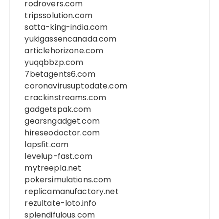
rodrovers.com
tripssolution.com
satta-king-india.com
yukigassencanada.com
articlehorizone.com
yuqqbbzp.com
7betagents6.com
coronavirusuptodate.com
crackinstreams.com
gadgetspak.com
gearsngadget.com
hireseodoctor.com
lapsfit.com
levelup-fast.com
mytreepla.net
pokersimulations.com
replicamanufactory.net
rezultate-loto.info
splendifulous.com