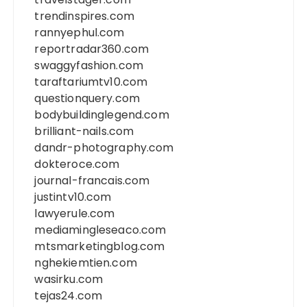
trendinspires.com
rannyephul.com
reportradar360.com
swaggyfashion.com
taraftariumtv10.com
questionquery.com
bodybuildinglegend.com
brilliant-nails.com
dandr-photography.com
dokteroce.com
journal-francais.com
justintv10.com
lawyerule.com
mediamingleseaco.com
mtsmarketingblog.com
nghekiemtien.com
wasirku.com
tejas24.com