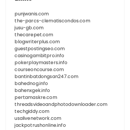
punjwanis.com
the-parcs-clematiscondos.com
jusu-gb.com
thecarepet.com
blogwriterplus.com
guestpostingseo.com
casinogambitpro.info
pokerplaymasters.info
courseoncourse.com
bantinbatdongsan247.com
bahednog.info
bahenxgek.info
pertamaskre.com
threadsvideoandphotodownloader.com
techgiddy.com
usalivenetwork.com
jackpotrushonline.info