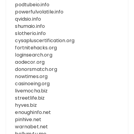
podtubeio.info
powerfulvolatile.info
qvidsio.info
shumaio.info
slotherio.info
cysapluscertification.org
fortnitehacks.org
loginsearch.org
aodecor.org
donorsmatch.org
nowtimes.org
casinoeing.org
livemocha.biz
streetlife.biz
hyves.biz
enoughinfo.net
pinhive.net
warnabet.net
bollym4u.me