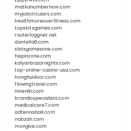
matkanumbernow.com
myjobcirculars.com
healthmoreoverfitness.com
topslotxgames.com
routerloggnet.net
dantella6.com
slotsgamesone.com
hispinzone.com
kalyanbazarnights.com
top-online-casino-usa.com
honghuidoor.com
flowingtravel.com
nineniki.com
brandiospecialists.com
medicalcare7.com
adtennaball.com
nabzah.com
mongive.com