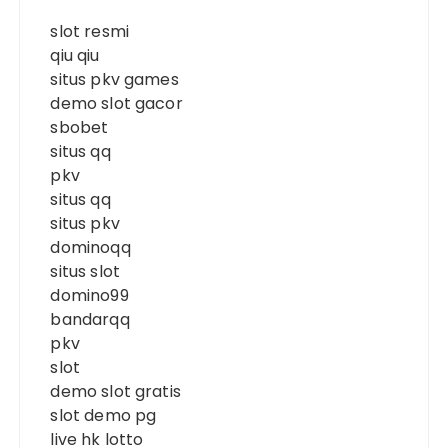
slot resmi
qiu qiu
situs pkv games
demo slot gacor
sbobet
situs qq
pkv
situs qq
situs pkv
dominoqq
situs slot
domino99
bandarqq
pkv
slot
demo slot gratis
slot demo pg
live hk lotto