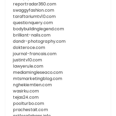
reportradar360.com
swaggyfashion.com
taraftariumtv10.com
questionquery.com
bodybuildinglegend.com
brilliant-nails.com
dandr-photography.com
dokteroce.com
journal-francais.com
justintv10.com
lawyerule.com
mediamingleseaco.com
mtsmarketingblog.com
nghekiemtien.com
wasirku.com
tejas24.com
poolturbo.com
prachestait.com
artforafghans.info