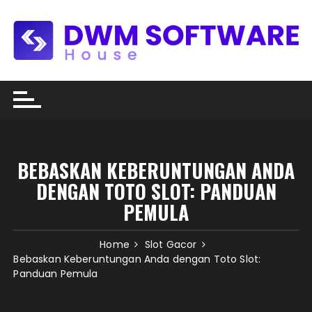
Skip
to
content
BEBASKAN KEBERUNTUNGAN ANDA
DENGAN TOTO SLOT: PANDUAN
PEMULA
Home
Slot Gacor
Bebaskan Keberuntungan Anda dengan Toto Slot:
Panduan Pemula