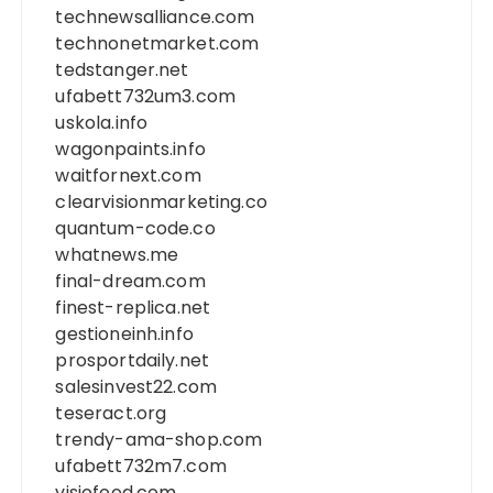
technewsalliance.com
technonetmarket.com
tedstanger.net
ufabett732um3.com
uskola.info
wagonpaints.info
waitfornext.com
clearvisionmarketing.co
quantum-code.co
whatnews.me
final-dream.com
finest-replica.net
gestioneinh.info
prosportdaily.net
salesinvest22.com
teseract.org
trendy-ama-shop.com
ufabett732m7.com
visiofood.com