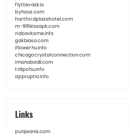
flyttevask.io
byhous.com
hartfordplazahotel.com
m-918kissapk.com
nabavkame.info
gakbiasa.com
iflowerhu.info
chicagocrystalconnection.com
imanabadii.com
trilipohu.info
appruptio.info
Links
punjwanis.com