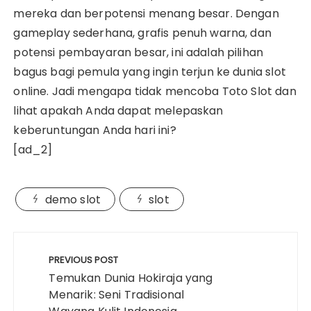
mereka dan berpotensi menang besar. Dengan
gameplay sederhana, grafis penuh warna, dan
potensi pembayaran besar, ini adalah pilihan
bagus bagi pemula yang ingin terjun ke dunia slot
online. Jadi mengapa tidak mencoba Toto Slot dan
lihat apakah Anda dapat melepaskan
keberuntungan Anda hari ini?
[ad_2]
demo slot
slot
Post
navigation
PREVIOUS POST
Temukan Dunia Hokiraja yang
Menarik: Seni Tradisional