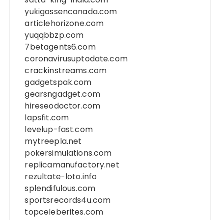
yukigassencanada.com
articlehorizone.com
yuqqbbzp.com
7betagents6.com
coronavirusuptodate.com
crackinstreams.com
gadgetspak.com
gearsngadget.com
hireseodoctor.com
lapsfit.com
levelup-fast.com
mytreepla.net
pokersimulations.com
replicamanufactory.net
rezultate-loto.info
splendifulous.com
sportsrecords4u.com
topceleberites.com