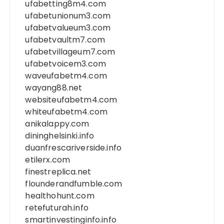
ufabetting8m4.com
ufabetunionum3.com
ufabetvalueum3.com
ufabetvaultm7.com
ufabetvillageum7.com
ufabetvoicem3.com
waveufabetm4.com
wayang88.net
websiteufabetm4.com
whiteufabetm4.com
anikalappy.com
dininghelsinki.info
duanfrescariverside.info
etilerx.com
finestreplica.net
flounderandfumble.com
healthohunt.com
retefuturah.info
smartinvestinginfo.info