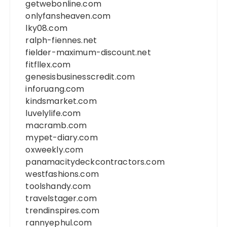
getwebonline.com
onlyfansheaven.com
lky08.com
ralph-fiennes.net
fielder-maximum-discount.net
fitfllex.com
genesisbusinesscredit.com
inforuang.com
kindsmarket.com
luvelylife.com
macramb.com
mypet-diary.com
oxweekly.com
panamacitydeckcontractors.com
westfashions.com
toolshandy.com
travelstager.com
trendinspires.com
rannyephul.com