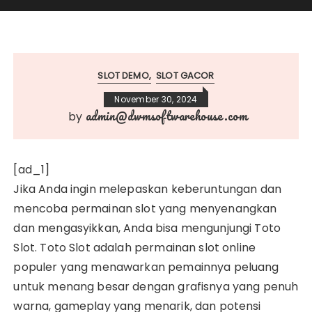
SLOT DEMO
SLOT GACOR
November 30, 2024
admin@dwmsoftwarehouse.com
by
[ad_1]
Jika Anda ingin melepaskan keberuntungan dan
mencoba permainan slot yang menyenangkan
dan mengasyikkan, Anda bisa mengunjungi Toto
Slot. Toto Slot adalah permainan slot online
populer yang menawarkan pemainnya peluang
untuk menang besar dengan grafisnya yang penuh
warna, gameplay yang menarik, dan potensi