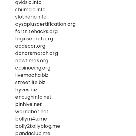
qvidsio.info
shumaio.info
slotherio.info
cysapluscertification.org
fortnitehacks.org
loginsearch.org
aodecor.org
donorsmatch.org
nowtimes.org
casinoeing.org
livemocha.biz
streetlife.biz
hyves.biz
enoughinfo.net
pinhive.net
warnabet.net
bollym4u.me
bolly2tollyblog.me
pandaclub.me