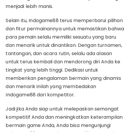
menjadi lebih manis.
Selain itu, Indogame88 terus memperbarui pilihan
dan fitur permainannya untuk memastikan bahwa
para pemain selalu memiliki sesuatu yang baru
dan menarik untuk dinantikan. Dengan turnamen,
tantangan, dan acara rutin, selalu ada alasan
untuk terus kembali dan mendorong diri Anda ke
tingkat yang lebih tinggi. Dedikasi untuk
memberikan pengalaman bermain yang dinamis
dan menarik inilah yang membedakan
Indogame88 dari kompetitor.
Jadi jika Anda siap untuk melepaskan semangat
kompetitif Anda dan meningkatkan keterampilan
bermain game Anda, Anda bisa mengunjungi