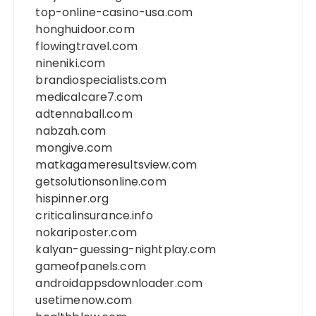
top-online-casino-usa.com
honghuidoor.com
flowingtravel.com
nineniki.com
brandiospecialists.com
medicalcare7.com
adtennaball.com
nabzah.com
mongive.com
matkagameresultsview.com
getsolutionsonline.com
hispinner.org
criticalinsurance.info
nokariposter.com
kalyan-guessing-nightplay.com
gameofpanels.com
androidappsdownloader.com
usetimenow.com