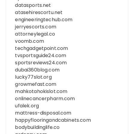
datasports.net
atasehirescortu.net
engineeringtechub.com
jerryescorts.com
attorneylegal.co
voomb.com
techgadgetpoint.com
tvsportsguide24.com
sportsreviews24.com
dubai360blog.com
lucky77slot.org
growmefast.com
mahkotahokislot.com
onlinecancerpharm.com
ufalek.org
mattress-disposal.com
happyflooringandcabinets.com
bodybuildinglife.co