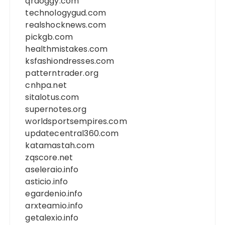
qrdoggy.com
technologygud.com
realshocknews.com
pickgb.com
healthmistakes.com
ksfashiondresses.com
patterntrader.org
cnhpa.net
sitalotus.com
supernotes.org
worldsportsempires.com
updatecentral360.com
katamastah.com
zqscore.net
aseleraio.info
asticio.info
egardenio.info
arxteamio.info
getalexio.info