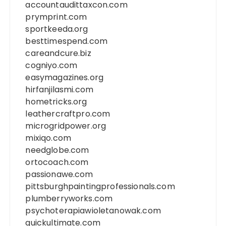
accountaudittaxcon.com
prymprint.com
sportkeeda.org
besttimespend.com
careandcure.biz
cogniyo.com
easymagazines.org
hirfanjilasmi.com
hometricks.org
leathercraftpro.com
microgridpower.org
mixiqo.com
needglobe.com
ortocoach.com
passionawe.com
pittsburghpaintingprofessionals.com
plumberryworks.com
psychoterapiawioletanowak.com
quickultimate.com