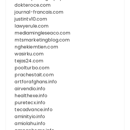
dokteroce.com
journal-francais.com
justintv10.com
lawyerule.com
mediamingleseaco.com
mtsmarketingblog.com
nghekiemtien.com
wasirku.com
tejas24.com
poolturbo.com
prachestait.com
artforafghans.info
airvendio.info
healthexe.info
puretecx.info
tecadvance.info
aminityio.info
amiolahu.info