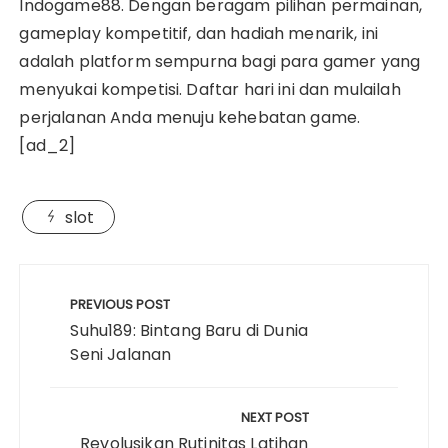
Indogame88. Dengan beragam pilihan permainan,
gameplay kompetitif, dan hadiah menarik, ini
adalah platform sempurna bagi para gamer yang
menyukai kompetisi. Daftar hari ini dan mulailah
perjalanan Anda menuju kehebatan game.
[ad_2]
slot
Post
navigation
PREVIOUS POST
Suhu189: Bintang Baru di Dunia
Seni Jalanan
NEXT POST
Revolusikan Rutinitas Latihan