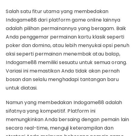
Salah satu fitur utama yang membedakan
Indogame88 dari platform game online lainnya
adalah pilihan permainannya yang beragam. Baik
Anda penggemar permainan kartu klasik seperti
poker dan domino, atau lebih menyukai opsi penuh
aksi seperti permainan menembak atau balap,
Indogame88 memiliki sesuatu untuk semua orang.
Variasi ini memastikan Anda tidak akan pernah
bosan dan selalu menghadapi tantangan baru
untuk diatasi.
Namun yang membedakan Indogame88 adalah
sifatnya yang kompetitif. Platform ini
memungkinkan Anda bersaing dengan pemain lain
secara real-time, menguji keterampilan dan