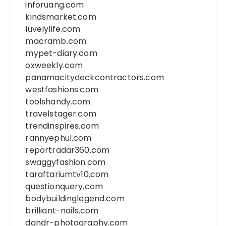
inforuang.com
kindsmarket.com
luvelylife.com
macramb.com
mypet-diary.com
oxweekly.com
panamacitydeckcontractors.com
westfashions.com
toolshandy.com
travelstager.com
trendinspires.com
rannyephul.com
reportradar360.com
swaggyfashion.com
taraftariumtv10.com
questionquery.com
bodybuildinglegend.com
brilliant-nails.com
dandr-photography.com