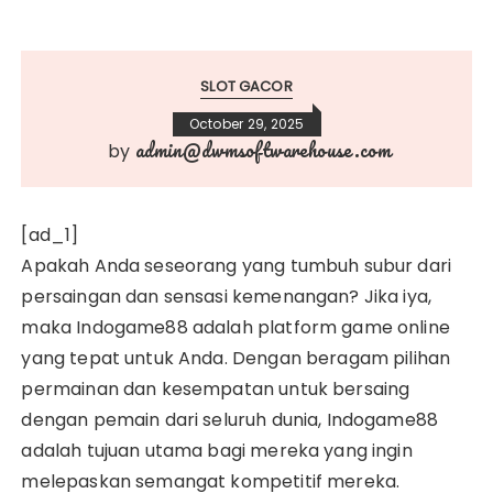
SLOT GACOR
October 29, 2025
admin@dwmsoftwarehouse.com
by
[ad_1]
Apakah Anda seseorang yang tumbuh subur dari
persaingan dan sensasi kemenangan? Jika iya,
maka Indogame88 adalah platform game online
yang tepat untuk Anda. Dengan beragam pilihan
permainan dan kesempatan untuk bersaing
dengan pemain dari seluruh dunia, Indogame88
adalah tujuan utama bagi mereka yang ingin
melepaskan semangat kompetitif mereka.