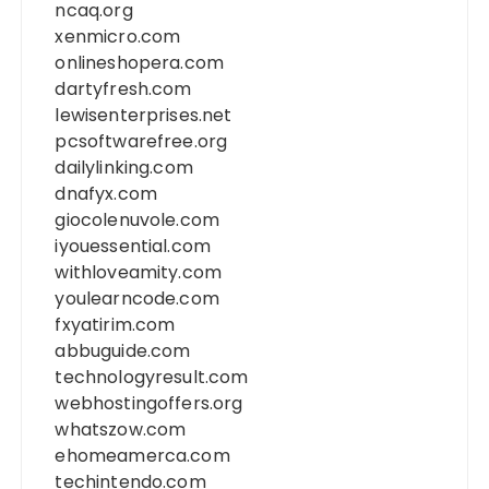
ncaq.org
xenmicro.com
onlineshopera.com
dartyfresh.com
lewisenterprises.net
pcsoftwarefree.org
dailylinking.com
dnafyx.com
giocolenuvole.com
iyouessential.com
withloveamity.com
youlearncode.com
fxyatirim.com
abbuguide.com
technologyresult.com
webhostingoffers.org
whatszow.com
ehomeamerca.com
techintendo.com