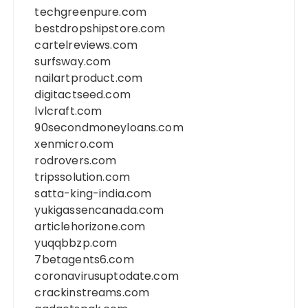
techgreenpure.com
bestdropshipstore.com
cartelreviews.com
surfsway.com
nailartproduct.com
digitactseed.com
lvlcraft.com
90secondmoneyloans.com
xenmicro.com
rodrovers.com
tripssolution.com
satta-king-india.com
yukigassencanada.com
articlehorizone.com
yuqqbbzp.com
7betagents6.com
coronavirusuptodate.com
crackinstreams.com