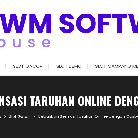
SLOT GACOR
SLOT DEMO
SLOT GAMPANG M
NSASI TARUHAN ONLINE DEN
Bebaskan Sensasi Taruhan Online dengan Gasb
e
Slot Gacor