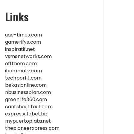
Links
uae-times.com
gamerifys.com
inspiratif.net
vsmsnetworks.com
offthem.com
ibommatv.com
techporfit.com
bekasionline.com
nbusinessplan.com
greenlife360.com
cantshoutitout.com
expressufabet.biz
mypuertoplata.net
thepioneerxpress.com