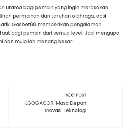
han utama bagi pemain yang ingin merasakan
lihan permainan dan taruhan olahraga, opsi
arik, Gasbet88 memberikan pengalaman
at bagi pemain dari semua level. Jadi mengapa
ni dan mulailah menang besar!
NEXT POST
LGOGACOR: Masa Depan
Inovasi Teknologi