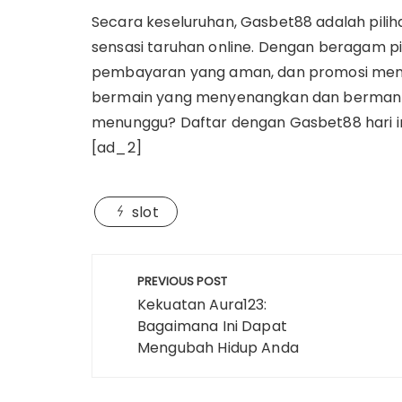
Secara keseluruhan, Gasbet88 adalah pili
sensasi taruhan online. Dengan beragam pi
pembayaran yang aman, dan promosi men
bermain yang menyenangkan dan bermanfa
menunggu? Daftar dengan Gasbet88 hari i
[ad_2]
slot
Post
PREVIOUS POST
navigation
Kekuatan Aura123:
Bagaimana Ini Dapat
Mengubah Hidup Anda