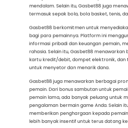
mendalam. Selain itu, Gasbet88 juga menaw
termasuk sepak bola, bola basket, tenis, da
Gasbet88 berkomitmen untuk menyediakan
bagi para pemainnya. Platform ini menggun
informasi pribadi dan keuangan pemain, 
rahasia. Selain itu, Gasbet88 menawarka
kartu kredit/debit, dompet elektronik, d
untuk menyetor dan menarik dana.
Gasbet88 juga menawarkan berbagai promo
pemain. Dari bonus sambutan untuk pemai
pemain lama, ada banyak peluang untuk
pengalaman bermain game Anda. Selain it
memberikan penghargaan kepada pemain 
lebih banyak insentif untuk terus datang 