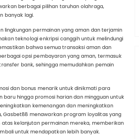
arkan berbagai pilihan taruhan olahraga,
n banyak lagi.
 lingkungan permainan yang aman dan terjamin
akan teknologi enkripsi canggih untuk melindungi
memastikan bahwa semua transaksi aman dan
n berbagai opsi pembayaran yang aman, termasuk
an transfer bank, sehingga memudahkan pemain
si dan bonus menarik untuk dinikmati para
n baru hingga promosi harian dan mingguan untuk
 meningkatkan kemenangan dan meningkatkan
u, Gasbet88 menawarkan program loyalitas yang
atas kelanjutan permainan mereka, memberikan
kembali untuk mendapatkan lebih banyak.