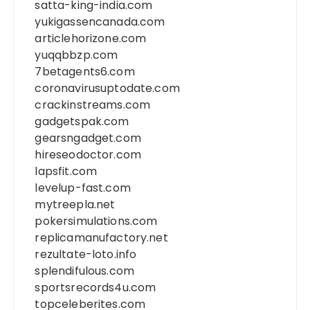
satta-king-india.com
yukigassencanada.com
articlehorizone.com
yuqqbbzp.com
7betagents6.com
coronavirusuptodate.com
crackinstreams.com
gadgetspak.com
gearsngadget.com
hireseodoctor.com
lapsfit.com
levelup-fast.com
mytreepla.net
pokersimulations.com
replicamanufactory.net
rezultate-loto.info
splendifulous.com
sportsrecords4u.com
topceleberites.com