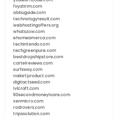
fxyatirim.com
abbuguide.com
technologyresult.com
webhostingoffers.org
whatszow.com
ehomeamerca.com
techintendo.com
techgreenpure.com
bestdropshipstore.com
cartelreviews.com
surfsway.com
nailartproduct.com
digitactseed.com
lvlcraft.com
90secondmoneyloans.com
xenmicro.com
rodrovers.com
tripssolution.com