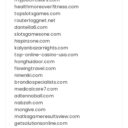
healthmoreoverfitness.com
topslotxgames.com
routerloggnet.net
dantella6.com
slotsgamesone.com
hispinzone.com
kalyanbazarnights.com
top-online-casino-usa.com
honghuidoor.com
flowingtravel.com
nineniki.com
brandiospecialists.com
medicalcare7.com
adtennaball.com
nabzah.com
mongive.com
matkagameresultsview.com
getsolutionsonline.com