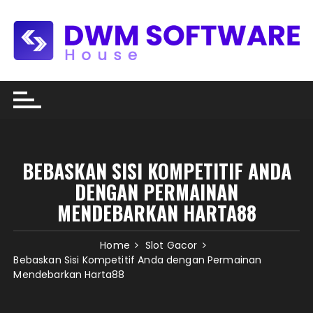
Skip
to
content
BEBASKAN SISI KOMPETITIF ANDA
DENGAN PERMAINAN
MENDEBARKAN HARTA88
Home
Slot Gacor
Bebaskan Sisi Kompetitif Anda dengan Permainan
Mendebarkan Harta88