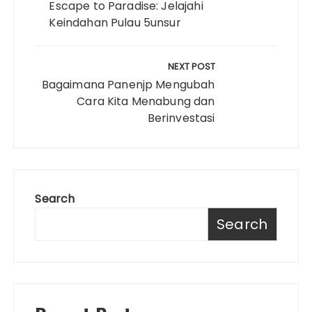
Escape to Paradise: Jelajahi
Keindahan Pulau 5unsur
NEXT POST
Bagaimana Panenjp Mengubah
Cara Kita Menabung dan
Berinvestasi
Search
Search