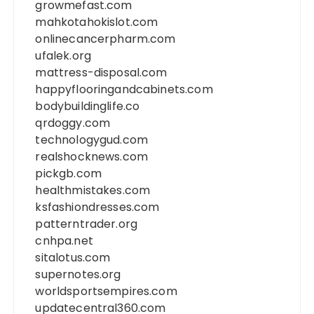
growmefast.com
mahkotahokislot.com
onlinecancerpharm.com
ufalek.org
mattress-disposal.com
happyflooringandcabinets.com
bodybuildinglife.co
qrdoggy.com
technologygud.com
realshocknews.com
pickgb.com
healthmistakes.com
ksfashiondresses.com
patterntrader.org
cnhpa.net
sitalotus.com
supernotes.org
worldsportsempires.com
updatecentral360.com