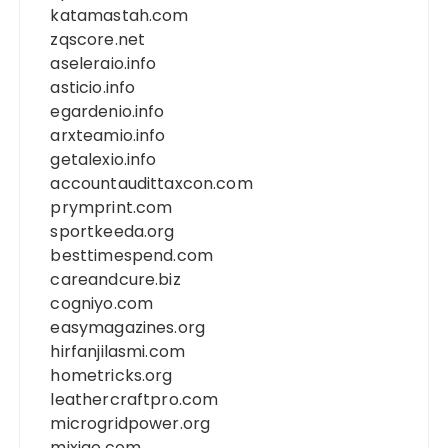
katamastah.com
zqscore.net
aseleraio.info
asticio.info
egardenio.info
arxteamio.info
getalexio.info
accountaudittaxcon.com
prymprint.com
sportkeeda.org
besttimespend.com
careandcure.biz
cogniyo.com
easymagazines.org
hirfanjilasmi.com
hometricks.org
leathercraftpro.com
microgridpower.org
mixiqo.com