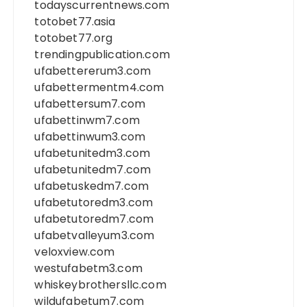
todayscurrentnews.com
totobet77.asia
totobet77.org
trendingpublication.com
ufabettererum3.com
ufabettermentm4.com
ufabettersum7.com
ufabettinwm7.com
ufabettinwum3.com
ufabetunitedm3.com
ufabetunitedm7.com
ufabetuskedm7.com
ufabetutoredm3.com
ufabetutoredm7.com
ufabetvalleyum3.com
veloxview.com
westufabetm3.com
whiskeybrothersllc.com
wildufabetum7.com