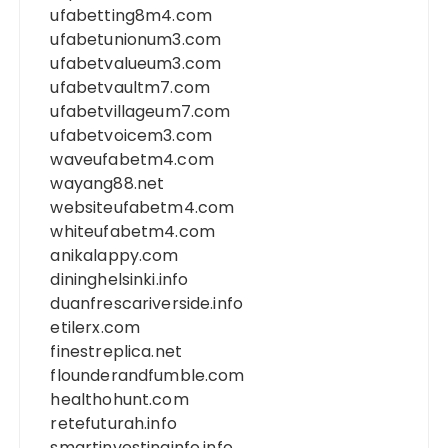
ufabetting8m4.com
ufabetunionum3.com
ufabetvalueum3.com
ufabetvaultm7.com
ufabetvillageum7.com
ufabetvoicem3.com
waveufabetm4.com
wayang88.net
websiteufabetm4.com
whiteufabetm4.com
anikalappy.com
dininghelsinki.info
duanfrescariverside.info
etilerx.com
finestreplica.net
flounderandfumble.com
healthohunt.com
retefuturah.info
smartinvestinginfo.info