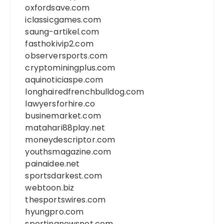
oxfordsave.com
iclassicgames.com
saung-artikel.com
fasthokivip2.com
observersports.com
cryptominingplus.com
aquinoticiaspe.com
longhairedfrenchbulldog.com
lawyersforhire.co
businemarket.com
matahari88play.net
moneydescriptor.com
youthsmagazine.com
painaidee.net
sportsdarkest.com
webtoon.biz
thesportswires.com
hyungpro.com
sportingnewsnet.com