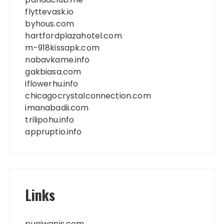
flyttevask.io
byhous.com
hartfordplazahotel.com
m-918kissapk.com
nabavkame.info
gakbiasa.com
iflowerhu.info
chicagocrystalconnection.com
imanabadii.com
trilipohu.info
appruptio.info
Links
punjwanis.com