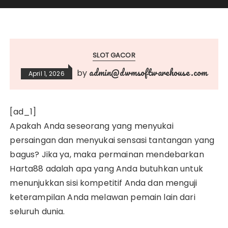
SLOT GACOR
admin@dwmsoftwarehouse.com
by
April 1, 2026
[ad_1]
Apakah Anda seseorang yang menyukai
persaingan dan menyukai sensasi tantangan yang
bagus? Jika ya, maka permainan mendebarkan
Harta88 adalah apa yang Anda butuhkan untuk
menunjukkan sisi kompetitif Anda dan menguji
keterampilan Anda melawan pemain lain dari
seluruh dunia.