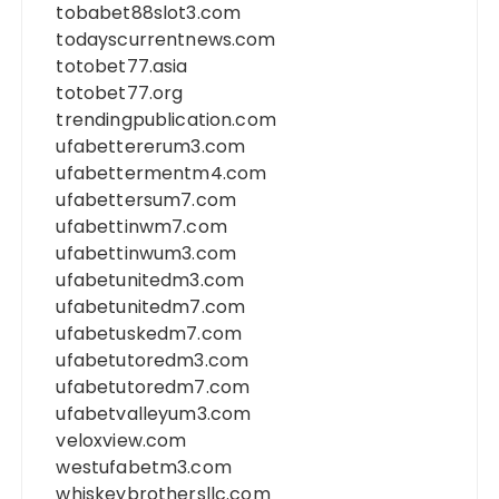
tobabet88slot3.com
todayscurrentnews.com
totobet77.asia
totobet77.org
trendingpublication.com
ufabettererum3.com
ufabettermentm4.com
ufabettersum7.com
ufabettinwm7.com
ufabettinwum3.com
ufabetunitedm3.com
ufabetunitedm7.com
ufabetuskedm7.com
ufabetutoredm3.com
ufabetutoredm7.com
ufabetvalleyum3.com
veloxview.com
westufabetm3.com
whiskeybrothersllc.com