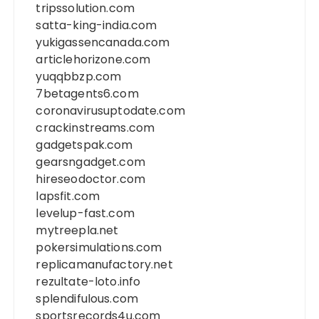
tripssolution.com
satta-king-india.com
yukigassencanada.com
articlehorizone.com
yuqqbbzp.com
7betagents6.com
coronavirusuptodate.com
crackinstreams.com
gadgetspak.com
gearsngadget.com
hireseodoctor.com
lapsfit.com
levelup-fast.com
mytreepla.net
pokersimulations.com
replicamanufactory.net
rezultate-loto.info
splendifulous.com
sportsrecords4u.com