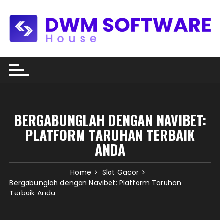
Skip
to
content
BERGABUNGLAH DENGAN NAVIBET:
PLATFORM TARUHAN TERBAIK
ANDA
Home
Slot Gacor
Bergabunglah dengan Navibet: Platform Taruhan
Terbaik Anda