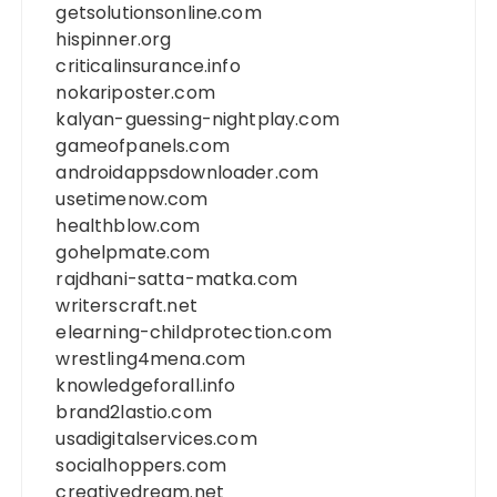
getsolutionsonline.com
hispinner.org
criticalinsurance.info
nokariposter.com
kalyan-guessing-nightplay.com
gameofpanels.com
androidappsdownloader.com
usetimenow.com
healthblow.com
gohelpmate.com
rajdhani-satta-matka.com
writerscraft.net
elearning-childprotection.com
wrestling4mena.com
knowledgeforall.info
brand2lastio.com
usadigitalservices.com
socialhoppers.com
creativedream.net