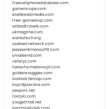
freecellphonedatabase.com
gamersrope.com
exellewebmedia.com
free-gamestop.com
sinbadtravels.com
ukmagzine.com
wareztech.org
usabestnetwork.com
jessepinkmanoutfit.com
umailsend.com
retarys.com
fasterformationcpf.com
goldensnuggles.com
lookbattlemap.com
buyrdpservice.com
yesport.net
tostylo.com
yougetthat.net
sportsnetclub.com