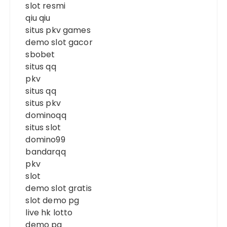
slot resmi
qiu qiu
situs pkv games
demo slot gacor
sbobet
situs qq
pkv
situs qq
situs pkv
dominoqq
situs slot
domino99
bandarqq
pkv
slot
demo slot gratis
slot demo pg
live hk lotto
demo pg