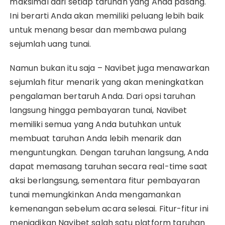
maksimal dari setiap taruhan yang Anda pasang.
Ini berarti Anda akan memiliki peluang lebih baik
untuk menang besar dan membawa pulang
sejumlah uang tunai.
Namun bukan itu saja – Navibet juga menawarkan
sejumlah fitur menarik yang akan meningkatkan
pengalaman bertaruh Anda. Dari opsi taruhan
langsung hingga pembayaran tunai, Navibet
memiliki semua yang Anda butuhkan untuk
membuat taruhan Anda lebih menarik dan
menguntungkan. Dengan taruhan langsung, Anda
dapat memasang taruhan secara real-time saat
aksi berlangsung, sementara fitur pembayaran
tunai memungkinkan Anda mengamankan
kemenangan sebelum acara selesai. Fitur-fitur ini
menjadikan Navibet salah satu platform taruhan