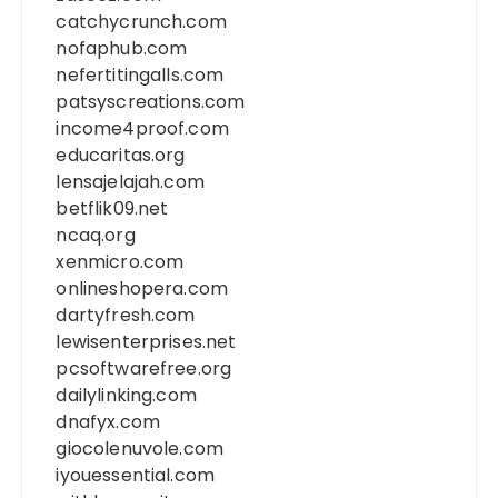
catchycrunch.com
nofaphub.com
nefertitingalls.com
patsyscreations.com
income4proof.com
educaritas.org
lensajelajah.com
betflik09.net
ncaq.org
xenmicro.com
onlineshopera.com
dartyfresh.com
lewisenterprises.net
pcsoftwarefree.org
dailylinking.com
dnafyx.com
giocolenuvole.com
iyouessential.com