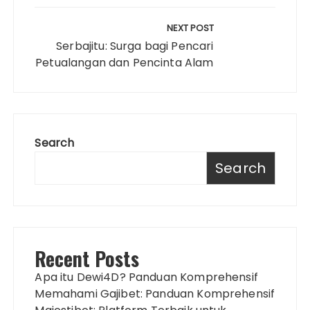
NEXT POST
Serbajitu: Surga bagi Pencari
Petualangan dan Pencinta Alam
Search
Search
Recent Posts
Apa itu Dewi4D? Panduan Komprehensif
Memahami Gajibet: Panduan Komprehensif