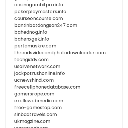
casinogambitpro.info
pokerplaymasters.info
courseoncourse.com
bantinbatdongsan247.com
bahednog.info
bahenxgek.info
pertamaskre.com
threadsvideoandphotodownloader.com
techgiddy.com
usalivenetwork.com
jackpotrushonline.info
ucnewshindi.com
freecellphonedatabase.com
gamersrope.com
exellewebmedia.com
free-gamestop.com
sinbadtravels.com
ukmagzine.com