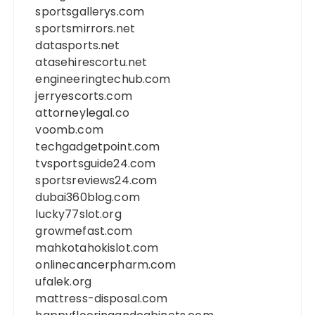
sportsgallerys.com
sportsmirrors.net
datasports.net
atasehirescortu.net
engineeringtechub.com
jerryescorts.com
attorneylegal.co
voomb.com
techgadgetpoint.com
tvsportsguide24.com
sportsreviews24.com
dubai360blog.com
lucky77slot.org
growmefast.com
mahkotahokislot.com
onlinecancerpharm.com
ufalek.org
mattress-disposal.com