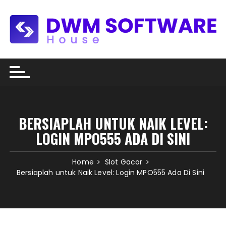
Skip
to
content
BERSIAPLAH UNTUK NAIK LEVEL:
LOGIN MPO555 ADA DI SINI
Home
Slot Gacor
Bersiaplah untuk Naik Level: Login MPO555 Ada Di Sini