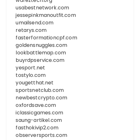
wareztech.org
usabestnetwork.com
jessepinkmanoutfit.com
umailsend.com
retarys.com
fasterformationcpf.com
goldensnuggles.com
lookbattlemap.com
buyrdpservice.com
yesport.net
tostylo.com
yougetthat.net
sportsnetclub.com
newbestcrypto.com
oxfordsave.com
iclassicgames.com
saung-artikel.com
fasthokivip2.com
observersports.com