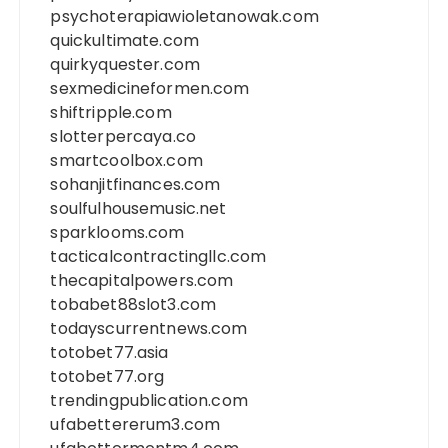
psychoterapiawioletanowak.com
quickultimate.com
quirkyquester.com
sexmedicineformen.com
shiftripple.com
slotterpercaya.co
smartcoolbox.com
sohanjitfinances.com
soulfulhousemusic.net
sparklooms.com
tacticalcontractingllc.com
thecapitalpowers.com
tobabet88slot3.com
todayscurrentnews.com
totobet77.asia
totobet77.org
trendingpublication.com
ufabettererum3.com