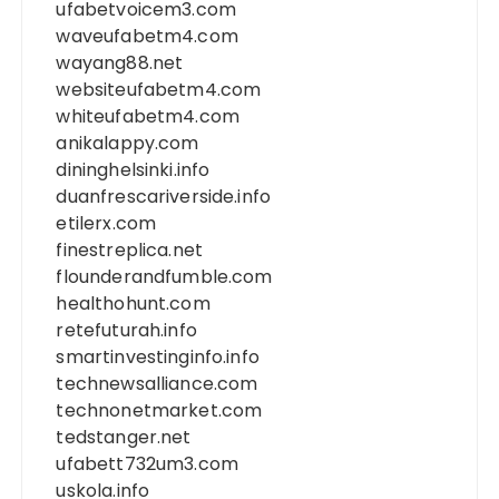
ufabetvoicem3.com
waveufabetm4.com
wayang88.net
websiteufabetm4.com
whiteufabetm4.com
anikalappy.com
dininghelsinki.info
duanfrescariverside.info
etilerx.com
finestreplica.net
flounderandfumble.com
healthohunt.com
retefuturah.info
smartinvestinginfo.info
technewsalliance.com
technonetmarket.com
tedstanger.net
ufabett732um3.com
uskola.info