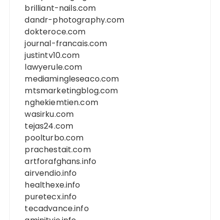
brilliant-nails.com
dandr-photography.com
dokteroce.com
journal-francais.com
justintv10.com
lawyerule.com
mediamingleseaco.com
mtsmarketingblog.com
nghekiemtien.com
wasirku.com
tejas24.com
poolturbo.com
prachestait.com
artforafghans.info
airvendio.info
healthexe.info
puretecx.info
tecadvance.info