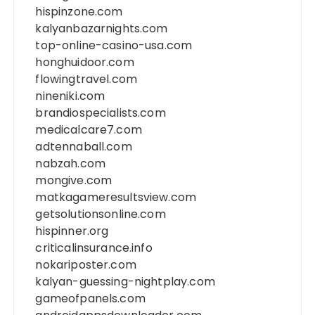
hispinzone.com
kalyanbazarnights.com
top-online-casino-usa.com
honghuidoor.com
flowingtravel.com
nineniki.com
brandiospecialists.com
medicalcare7.com
adtennaball.com
nabzah.com
mongive.com
matkagameresultsview.com
getsolutionsonline.com
hispinner.org
criticalinsurance.info
nokariposter.com
kalyan-guessing-nightplay.com
gameofpanels.com