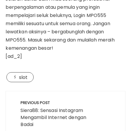
berpengalaman atau pemula yang ingin
mempelajari seluk beluknya, Login MPO555
memiliki sesuatu untuk semua orang. Jangan
lewatkan aksinya – bergabunglah dengan
MPO555. Masuk sekarang dan mulailah meraih
kemenangan besar!
[ad_2]
slot
Post
navigation
PREVIOUS POST
Siera88: Sensasi Instagram
Mengambil Internet dengan
Badai