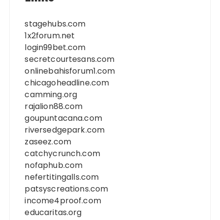
stagehubs.com
1x2forum.net
login99bet.com
secretcourtesans.com
onlinebahisforum1.com
chicagoheadline.com
camming.org
rajalion88.com
goupuntacana.com
riversedgepark.com
zaseez.com
catchycrunch.com
nofaphub.com
nefertitingalls.com
patsyscreations.com
income4proof.com
educaritas.org