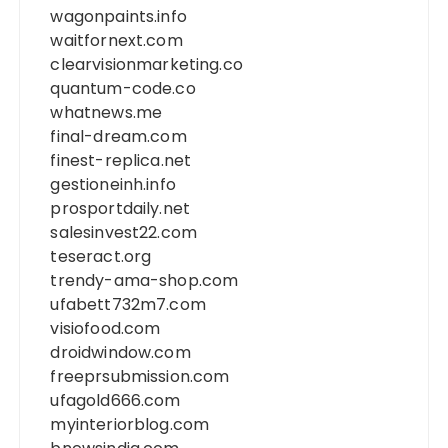
wagonpaints.info
waitfornext.com
clearvisionmarketing.co
quantum-code.co
whatnews.me
final-dream.com
finest-replica.net
gestioneinh.info
prosportdaily.net
salesinvest22.com
teseract.org
trendy-ama-shop.com
ufabett732m7.com
visiofood.com
droidwindow.com
freeprsubmission.com
ufagold666.com
myinteriorblog.com