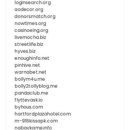
loginsearch.org
aodecor.org
donorsmatch.org
nowtimes.org
casinoeing.org
livemocha.biz
streetlife.biz
hyves.biz
enoughinfo.net
pinhive.net
warnabet.net
bollym4u.me
bolly2tollyblog.me
pandaclub.me
flyttevask.io
byhous.com
hartfordplazahotel.com
m-918kissapk.com
nabavkame.info