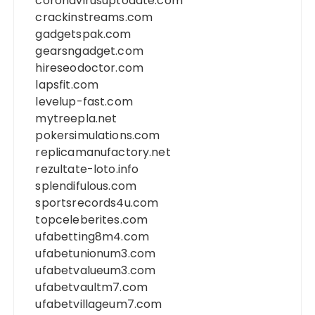
coronavirusuptodate.com
crackinstreams.com
gadgetspak.com
gearsngadget.com
hireseodoctor.com
lapsfit.com
levelup-fast.com
mytreepla.net
pokersimulations.com
replicamanufactory.net
rezultate-loto.info
splendifulous.com
sportsrecords4u.com
topceleberites.com
ufabetting8m4.com
ufabetunionum3.com
ufabetvalueum3.com
ufabetvaultm7.com
ufabetvillageum7.com