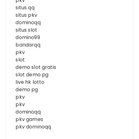
pkv
situs qq
situs pkv
dominoqq
situs slot
domino99
bandarqq
pkv
slot
demo slot gratis
slot demo pg
live hk lotto
demo pg
pkv
pkv
dominoqq
pkv games
pkv dominoqq