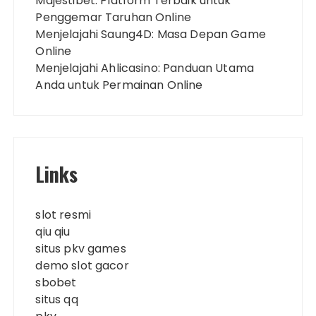
Majestibet: Platform Terbaik untuk
Penggemar Taruhan Online
Menjelajahi Saung4D: Masa Depan Game
Online
Menjelajahi Ahlicasino: Panduan Utama
Anda untuk Permainan Online
Links
slot resmi
qiu qiu
situs pkv games
demo slot gacor
sbobet
situs qq