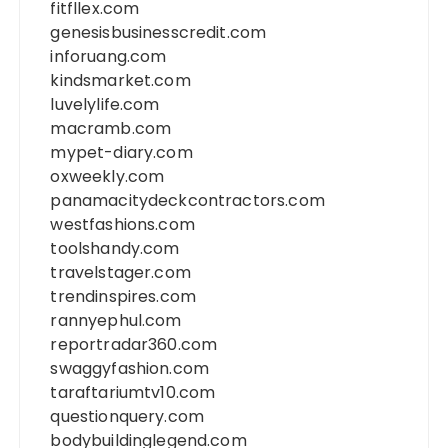
fitfllex.com
genesisbusinesscredit.com
inforuang.com
kindsmarket.com
luvelylife.com
macramb.com
mypet-diary.com
oxweekly.com
panamacitydeckcontractors.com
westfashions.com
toolshandy.com
travelstager.com
trendinspires.com
rannyephul.com
reportradar360.com
swaggyfashion.com
taraftariumtv10.com
questionquery.com
bodybuildinglegend.com