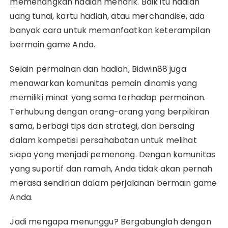
memenangkan hadiah menarik. Baik itu hadiah
uang tunai, kartu hadiah, atau merchandise, ada
banyak cara untuk memanfaatkan keterampilan
bermain game Anda.
Selain permainan dan hadiah, Bidwin88 juga
menawarkan komunitas pemain dinamis yang
memiliki minat yang sama terhadap permainan.
Terhubung dengan orang-orang yang berpikiran
sama, berbagi tips dan strategi, dan bersaing
dalam kompetisi persahabatan untuk melihat
siapa yang menjadi pemenang. Dengan komunitas
yang suportif dan ramah, Anda tidak akan pernah
merasa sendirian dalam perjalanan bermain game
Anda.
Jadi mengapa menunggu? Bergabunglah dengan