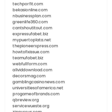
techporfit.com
bekasionline.com
nbusinessplan.com
greenlife360.com
cantshoutitout.com
expressufabet.biz
mypuertoplata.net
thepioneerxpress.com
howtofixissue.com
teamufabet.biz
webfullform.com
allviddownload.com
decorsmag.com
gamblingcasinonews.com
universitiesofamerica.net
progameofbrands.com
qbreview.org
servicewueste.org
zippyrevs.com