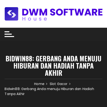
Skip
to
content
BIDWIN88: GERBANG ANDA MENUJU
HIBURAN DAN HADIAH TANPA
AKHIR
Home
Slot Gacor
Bidwin88: Gerbang Anda menuju Hiburan dan Hadiah
Tanpa Akhir