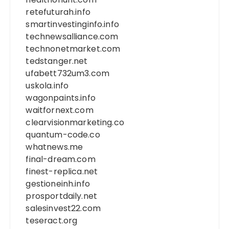
retefuturah.info
smartinvestinginfo.info
technewsalliance.com
technonetmarket.com
tedstanger.net
ufabett732um3.com
uskola.info
wagonpaints.info
waitfornext.com
clearvisionmarketing.co
quantum-code.co
whatnews.me
final-dream.com
finest-replica.net
gestioneinh.info
prosportdaily.net
salesinvest22.com
teseract.org