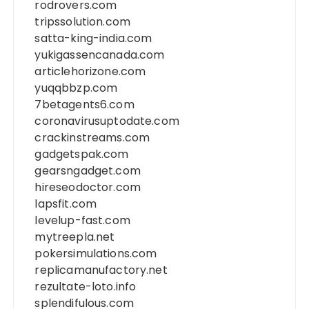
rodrovers.com
tripssolution.com
satta-king-india.com
yukigassencanada.com
articlehorizone.com
yuqqbbzp.com
7betagents6.com
coronavirusuptodate.com
crackinstreams.com
gadgetspak.com
gearsngadget.com
hireseodoctor.com
lapsfit.com
levelup-fast.com
mytreepla.net
pokersimulations.com
replicamanufactory.net
rezultate-loto.info
splendifulous.com