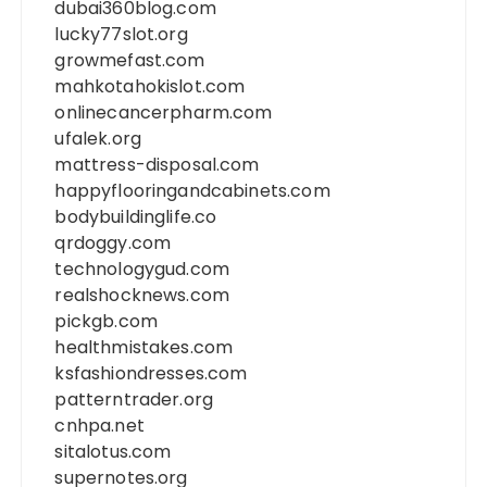
dubai360blog.com
lucky77slot.org
growmefast.com
mahkotahokislot.com
onlinecancerpharm.com
ufalek.org
mattress-disposal.com
happyflooringandcabinets.com
bodybuildinglife.co
qrdoggy.com
technologygud.com
realshocknews.com
pickgb.com
healthmistakes.com
ksfashiondresses.com
patterntrader.org
cnhpa.net
sitalotus.com
supernotes.org