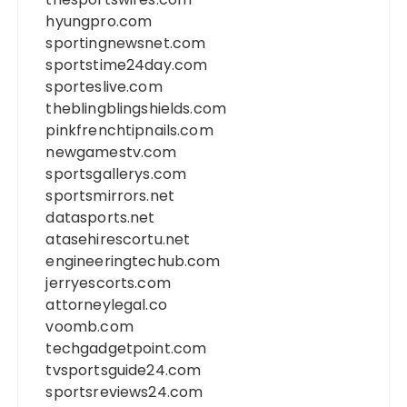
hyungpro.com
sportingnewsnet.com
sportstime24day.com
sporteslive.com
theblingblingshields.com
pinkfrenchtipnails.com
newgamestv.com
sportsgallerys.com
sportsmirrors.net
datasports.net
atasehirescortu.net
engineeringtechub.com
jerryescorts.com
attorneylegal.co
voomb.com
techgadgetpoint.com
tvsportsguide24.com
sportsreviews24.com