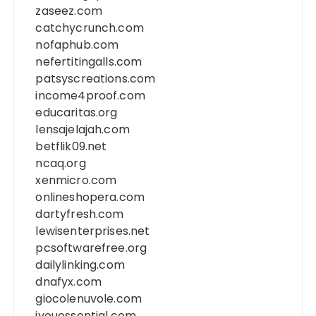
zaseez.com
catchycrunch.com
nofaphub.com
nefertitingalls.com
patsyscreations.com
income4proof.com
educaritas.org
lensajelajah.com
betflik09.net
ncaq.org
xenmicro.com
onlineshopera.com
dartyfresh.com
lewisenterprises.net
pcsoftwarefree.org
dailylinking.com
dnafyx.com
giocolenuvole.com
iyouessential.com