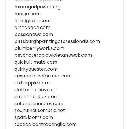
microgridpower.org
mixiqo.com
needglobe.com
ortocoach.com
passionawe.com
pittsburghpaintingprofessionals.com
plumberryworks.com
psychoterapiawioletanowak.com
quickultimate.com
quirkyquester.com
sexmedicineformen.com
shiftripple.com
slotterpercaya.co
smartcoolbox.com
sohanjitfinances.com
soulfulhousemusic.net
sparklooms.com
tacticalcontractingllc.com