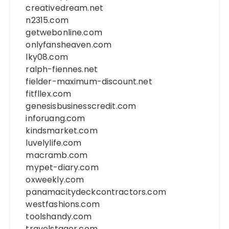
creativedream.net
n2315.com
getwebonline.com
onlyfansheaven.com
lky08.com
ralph-fiennes.net
fielder-maximum-discount.net
fitfllex.com
genesisbusinesscredit.com
inforuang.com
kindsmarket.com
luvelylife.com
macramb.com
mypet-diary.com
oxweekly.com
panamacitydeckcontractors.com
westfashions.com
toolshandy.com
travelstager.com