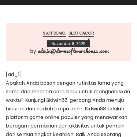
SLOT DEMO
SLOT GACOR
November 8, 2025
admin@dwmsoftwarehouse.com
by
[ad_1]
Apakah Anda bosan dengan rutinitas lama yang
sama dan mencari cara baru untuk menghabiskan
waktu? Kunjungi Bidwin88, gerbang Anda menuju
hiburan dan hadiah tanpa akhir. Bidwin88 adalah
platform game online populer yang menawarkan
beragam permainan dan aktivitas untuk pemain
dari semua tingkat keahlian. Baik Anda seorang