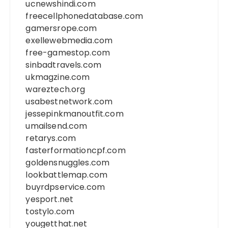
ucnewshindi.com
freecellphonedatabase.com
gamersrope.com
exellewebmedia.com
free-gamestop.com
sinbadtravels.com
ukmagzine.com
wareztech.org
usabestnetwork.com
jessepinkmanoutfit.com
umailsend.com
retarys.com
fasterformationcpf.com
goldensnuggles.com
lookbattlemap.com
buyrdpservice.com
yesport.net
tostylo.com
yougetthat.net