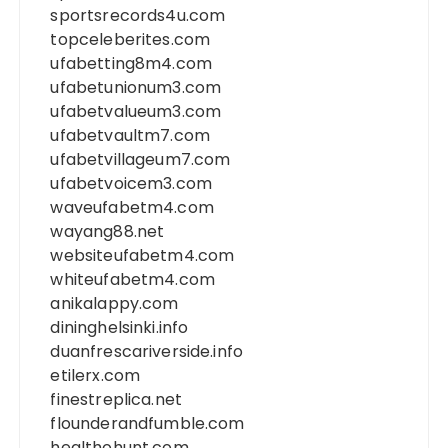
sportsrecords4u.com
topceleberites.com
ufabetting8m4.com
ufabetunionum3.com
ufabetvalueum3.com
ufabetvaultm7.com
ufabetvillageum7.com
ufabetvoicem3.com
waveufabetm4.com
wayang88.net
websiteufabetm4.com
whiteufabetm4.com
anikalappy.com
dininghelsinki.info
duanfrescariverside.info
etilerx.com
finestreplica.net
flounderandfumble.com
healthohunt.com