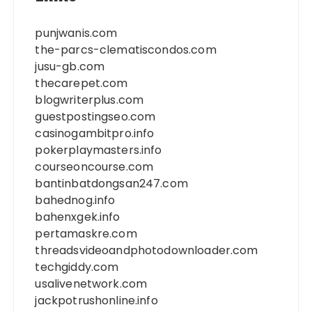
punjwanis.com
the-parcs-clematiscondos.com
jusu-gb.com
thecarepet.com
blogwriterplus.com
guestpostingseo.com
casinogambitpro.info
pokerplaymasters.info
courseoncourse.com
bantinbatdongsan247.com
bahednog.info
bahenxgek.info
pertamaskre.com
threadsvideoandphotodownloader.com
techgiddy.com
usalivenetwork.com
jackpotrushonline.info