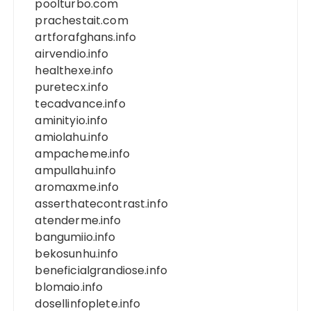
poolturbo.com
prachestait.com
artforafghans.info
airvendio.info
healthexe.info
puretecx.info
tecadvance.info
aminityio.info
amiolahu.info
ampacheme.info
ampullahu.info
aromaxme.info
asserthatecontrast.info
atenderme.info
bangumiio.info
bekosunhu.info
beneficialgrandiose.info
blomaio.info
dosellinfoplete.info