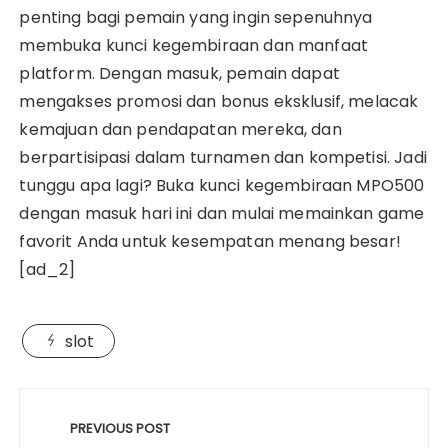
penting bagi pemain yang ingin sepenuhnya
membuka kunci kegembiraan dan manfaat
platform. Dengan masuk, pemain dapat
mengakses promosi dan bonus eksklusif, melacak
kemajuan dan pendapatan mereka, dan
berpartisipasi dalam turnamen dan kompetisi. Jadi
tunggu apa lagi? Buka kunci kegembiraan MPO500
dengan masuk hari ini dan mulai memainkan game
favorit Anda untuk kesempatan menang besar!
[ad_2]
slot
Post
navigation
PREVIOUS POST