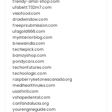
trendy-ama-shop.com
ufabett732m7.com
visiofood.com
droidwindow.com
freeprsubmission.com
ufagold666.com
myinteriorblog.com
bnewsindia.com
techiepick.com
bamzyshop.com
pondycars.com
techonfutures.com
techoologic.com
raspberryketonescanada.org
medihealthrules.com
usathrill.com
vshapedental.com
canfandalucia.org
yourengineguide.com