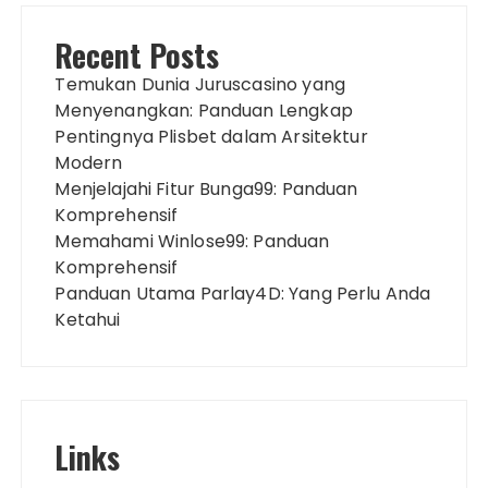
Recent Posts
Temukan Dunia Juruscasino yang
Menyenangkan: Panduan Lengkap
Pentingnya Plisbet dalam Arsitektur
Modern
Menjelajahi Fitur Bunga99: Panduan
Komprehensif
Memahami Winlose99: Panduan
Komprehensif
Panduan Utama Parlay4D: Yang Perlu Anda
Ketahui
Links