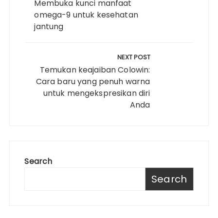
Membuka kunci manfaat
omega-9 untuk kesehatan
jantung
NEXT POST
Temukan keajaiban Colowin:
Cara baru yang penuh warna
untuk mengekspresikan diri
Anda
Search
Search