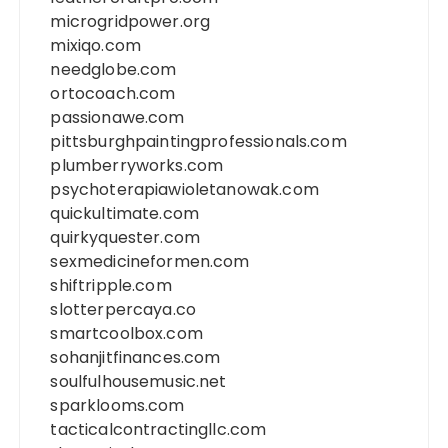
microgridpower.org
mixiqo.com
needglobe.com
ortocoach.com
passionawe.com
pittsburghpaintingprofessionals.com
plumberryworks.com
psychoterapiawioletanowak.com
quickultimate.com
quirkyquester.com
sexmedicineformen.com
shiftripple.com
slotterpercaya.co
smartcoolbox.com
sohanjitfinances.com
soulfulhousemusic.net
sparklooms.com
tacticalcontractingllc.com