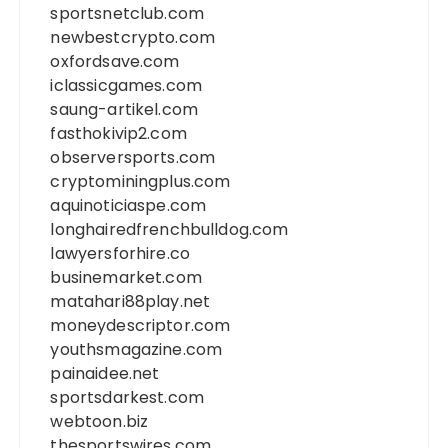
sportsnetclub.com
newbestcrypto.com
oxfordsave.com
iclassicgames.com
saung-artikel.com
fasthokivip2.com
observersports.com
cryptominingplus.com
aquinoticiaspe.com
longhairedfrenchbulldog.com
lawyersforhire.co
businemarket.com
matahari88play.net
moneydescriptor.com
youthsmagazine.com
painaidee.net
sportsdarkest.com
webtoon.biz
thesportswires.com