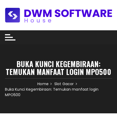
Skip
to
content
BUKA KUNCI KEGEMBIRAAN:
TEMUKAN MANFAAT LOGIN MPO500
Home
Slot Gacor
Buka Kunci Kegembiraan: Temukan manfaat login
MPO500