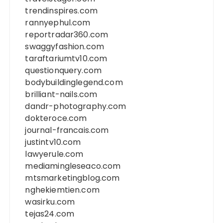
trendinspires.com
rannyephul.com
reportradar360.com
swaggyfashion.com
taraftariumtv10.com
questionquery.com
bodybuildinglegend.com
brilliant-nails.com
dandr-photography.com
dokteroce.com
journal-francais.com
justintv10.com
lawyerule.com
mediamingleseaco.com
mtsmarketingblog.com
nghekiemtien.com
wasirku.com
tejas24.com