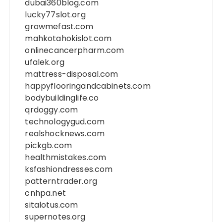
dubai360blog.com
lucky77slot.org
growmefast.com
mahkotahokislot.com
onlinecancerpharm.com
ufalek.org
mattress-disposal.com
happyflooringandcabinets.com
bodybuildinglife.co
qrdoggy.com
technologygud.com
realshocknews.com
pickgb.com
healthmistakes.com
ksfashiondresses.com
patterntrader.org
cnhpa.net
sitalotus.com
supernotes.org