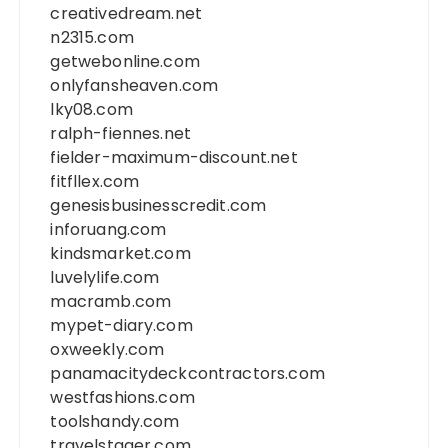
creativedream.net
n2315.com
getwebonline.com
onlyfansheaven.com
lky08.com
ralph-fiennes.net
fielder-maximum-discount.net
fitfllex.com
genesisbusinesscredit.com
inforuang.com
kindsmarket.com
luvelylife.com
macramb.com
mypet-diary.com
oxweekly.com
panamacitydeckcontractors.com
westfashions.com
toolshandy.com
travelstager.com