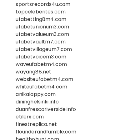
sportsrecords4u.com
topceleberites.com
ufabetting8m4.com
ufabetunionum3.com
ufabetvalueum3.com
ufabetvaultm7.com
ufabetvillageum7.com
ufabetvoicem3.com
waveufabetm4.com
wayang88.net
websiteufabetm4.com
whiteufabetm4.com
anikalappy.com
dininghelsinki.info
duanfrescariverside.info
etilerx.com
finestreplica.net
flounderandfumble.com
healthohunt.com