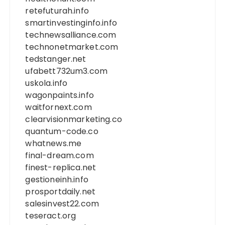
retefuturah.info
smartinvestinginfo.info
technewsalliance.com
technonetmarket.com
tedstanger.net
ufabett732um3.com
uskola.info
wagonpaints.info
waitfornext.com
clearvisionmarketing.co
quantum-code.co
whatnews.me
final-dream.com
finest-replica.net
gestioneinh.info
prosportdaily.net
salesinvest22.com
teseract.org