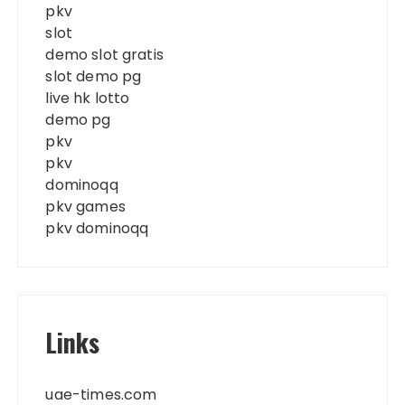
pkv
slot
demo slot gratis
slot demo pg
live hk lotto
demo pg
pkv
pkv
dominoqq
pkv games
pkv dominoqq
Links
uae-times.com