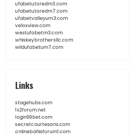
ufabetutoredm3.com
ufabetutoredm7.com
ufabetvalleyum3.com
veloxview.com
westufabetm3.com
whiskeybrothersllc.com
wildufabetum7.com
Links
stagehubs.com
1x2forum.net
login99bet.com
secretcourtesans.com
onlinebahisforum1.com