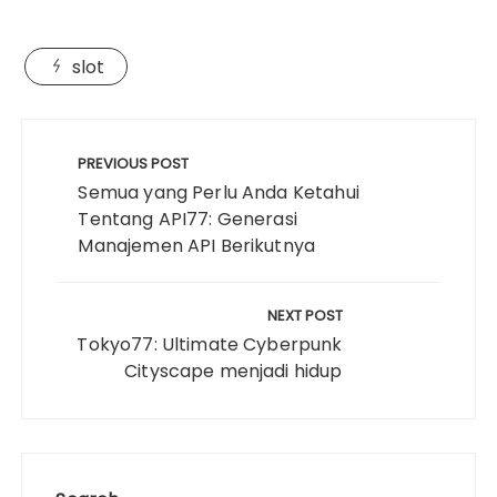
slot
Post
navigation
PREVIOUS POST
Semua yang Perlu Anda Ketahui
Tentang API77: Generasi
Manajemen API Berikutnya
NEXT POST
Tokyo77: Ultimate Cyberpunk
Cityscape menjadi hidup