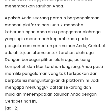
menempatkan taruhan Anda.
Apakah Anda seorang petaruh berpengalaman
mencari platform baru untuk mencoba
keberuntungan Anda atau penggemar olahraga
yang ingin menambah kegembiraan pada
pengalaman menonton permainan Anda, Ceriabet
adalah tujuan utama untuk taruhan olahraga.
Dengan berbagai pilihan olahraga, peluang
kompetitif, dan fitur taruhan langsung, Anda pasti
memiliki pengalaman yang tak terlupakan dan
berpotensi menguntungkan di platform ini. Jadi
mengapa menunggu? Daftar sekarang dan
mulailah menempatkan taruhan Anda dengan
Ceriabet hari ini.
[ad_2]