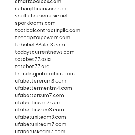
smartcoolbox.com
sohanjitfinances.com
soulfulhousemusic.net
sparklooms.com
tacticalcontractingllc.com
thecapitalpowers.com
tobabet88slot3.com
todayscurrentnews.com
totobet77.asia
totobet77.org
trendingpublication.com
ufabettererum3.com
ufabettermentm4.com
ufabettersum7.com
ufabettinwm7.com
ufabettinwum3.com
ufabetunitedm3.com
ufabetunitedm7.com
ufabetuskedm7.com