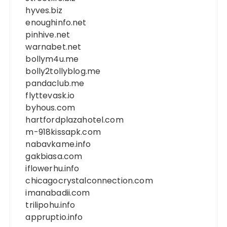
hyves.biz
enoughinfo.net
pinhive.net
warnabet.net
bollym4u.me
bolly2tollyblog.me
pandaclub.me
flyttevask.io
byhous.com
hartfordplazahotel.com
m-918kissapk.com
nabavkame.info
gakbiasa.com
iflowerhu.info
chicagocrystalconnection.com
imanabadii.com
trilipohu.info
appruptio.info