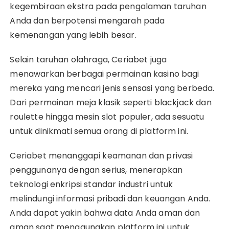
kegembiraan ekstra pada pengalaman taruhan
Anda dan berpotensi mengarah pada
kemenangan yang lebih besar.
Selain taruhan olahraga, Ceriabet juga
menawarkan berbagai permainan kasino bagi
mereka yang mencari jenis sensasi yang berbeda.
Dari permainan meja klasik seperti blackjack dan
roulette hingga mesin slot populer, ada sesuatu
untuk dinikmati semua orang di platform ini.
Ceriabet menanggapi keamanan dan privasi
penggunanya dengan serius, menerapkan
teknologi enkripsi standar industri untuk
melindungi informasi pribadi dan keuangan Anda.
Anda dapat yakin bahwa data Anda aman dan
aman saat menggunakan platform ini untuk