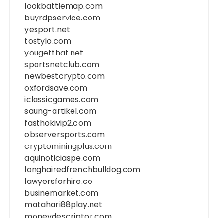
lookbattlemap.com
buyrdpservice.com
yesport.net
tostylo.com
yougetthat.net
sportsnetclub.com
newbestcrypto.com
oxfordsave.com
iclassicgames.com
saung-artikel.com
fasthokivip2.com
observersports.com
cryptominingplus.com
aquinoticiaspe.com
longhairedfrenchbulldog.com
lawyersforhire.co
businemarket.com
matahari88play.net
moneydescriptor.com