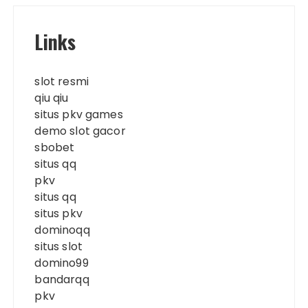
Links
slot resmi
qiu qiu
situs pkv games
demo slot gacor
sbobet
situs qq
pkv
situs qq
situs pkv
dominoqq
situs slot
domino99
bandarqq
pkv