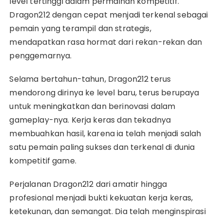
level tertinggi dalam permainan kompetitif.
Dragon212 dengan cepat menjadi terkenal sebagai
pemain yang terampil dan strategis,
mendapatkan rasa hormat dari rekan-rekan dan
penggemarnya.
Selama bertahun-tahun, Dragon212 terus
mendorong dirinya ke level baru, terus berupaya
untuk meningkatkan dan berinovasi dalam
gameplay-nya. Kerja keras dan tekadnya
membuahkan hasil, karena ia telah menjadi salah
satu pemain paling sukses dan terkenal di dunia
kompetitif game.
Perjalanan Dragon212 dari amatir hingga
profesional menjadi bukti kekuatan kerja keras,
ketekunan, dan semangat. Dia telah menginspirasi