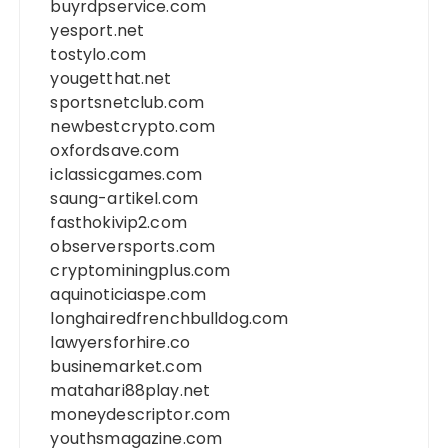
buyrdpservice.com
yesport.net
tostylo.com
yougetthat.net
sportsnetclub.com
newbestcrypto.com
oxfordsave.com
iclassicgames.com
saung-artikel.com
fasthokivip2.com
observersports.com
cryptominingplus.com
aquinoticiaspe.com
longhairedfrenchbulldog.com
lawyersforhire.co
businemarket.com
matahari88play.net
moneydescriptor.com
youthsmagazine.com