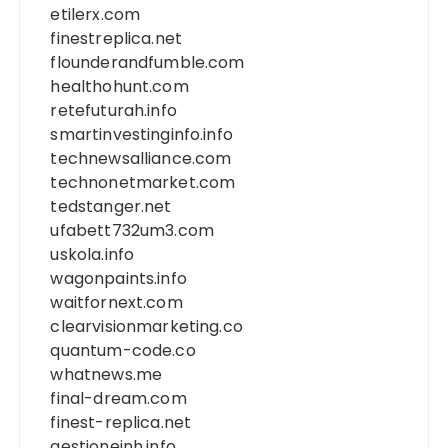
etilerx.com
finestreplica.net
flounderandfumble.com
healthohunt.com
retefuturah.info
smartinvestinginfo.info
technewsalliance.com
technonetmarket.com
tedstanger.net
ufabett732um3.com
uskola.info
wagonpaints.info
waitfornext.com
clearvisionmarketing.co
quantum-code.co
whatnews.me
final-dream.com
finest-replica.net
gestioneinh.info