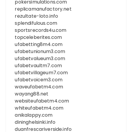
pokersimulations.com
replicamanufactory.net
rezultate-loto.info
splendifulous.com
sportsrecords4u.com
topceleberites.com
ufabetting8m4.com
ufabetunionum3.com
ufabetvalueum3.com
ufabetvaultm7.com
ufabetvillageum7.com
ufabetvoicem3.com
waveufabetm4.com
wayang88.net
websiteufabetm4.com
whiteufabetm4.com
anikalappy.com
dininghelsinki.info
duanfrescariverside.info