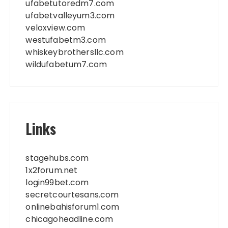
ufabetutoredm7.com
ufabetvalleyum3.com
veloxview.com
westufabetm3.com
whiskeybrothersllc.com
wildufabetum7.com
Links
stagehubs.com
1x2forum.net
login99bet.com
secretcourtesans.com
onlinebahisforum1.com
chicagoheadline.com