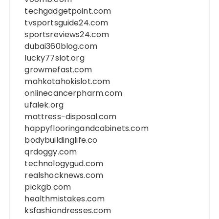
techgadgetpoint.com
tvsportsguide24.com
sportsreviews24.com
dubai360blog.com
lucky77slot.org
growmefast.com
mahkotahokislot.com
onlinecancerpharm.com
ufalek.org
mattress-disposal.com
happyflooringandcabinets.com
bodybuildinglife.co
qrdoggy.com
technologygud.com
realshocknews.com
pickgb.com
healthmistakes.com
ksfashiondresses.com