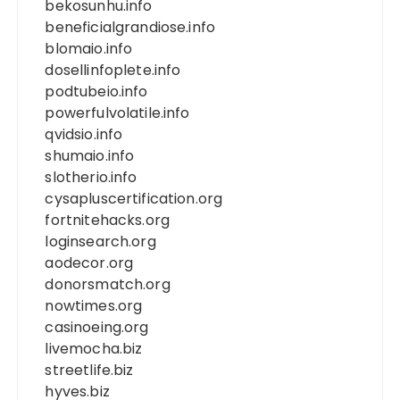
bekosunhu.info
beneficialgrandiose.info
blomaio.info
dosellinfoplete.info
podtubeio.info
powerfulvolatile.info
qvidsio.info
shumaio.info
slotherio.info
cysapluscertification.org
fortnitehacks.org
loginsearch.org
aodecor.org
donorsmatch.org
nowtimes.org
casinoeing.org
livemocha.biz
streetlife.biz
hyves.biz