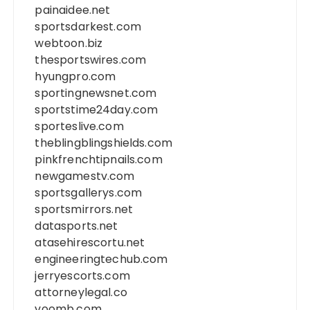
painaidee.net
sportsdarkest.com
webtoon.biz
thesportswires.com
hyungpro.com
sportingnewsnet.com
sportstime24day.com
sporteslive.com
theblingblingshields.com
pinkfrenchtipnails.com
newgamestv.com
sportsgallerys.com
sportsmirrors.net
datasports.net
atasehirescortu.net
engineeringtechub.com
jerryescorts.com
attorneylegal.co
voomb.com