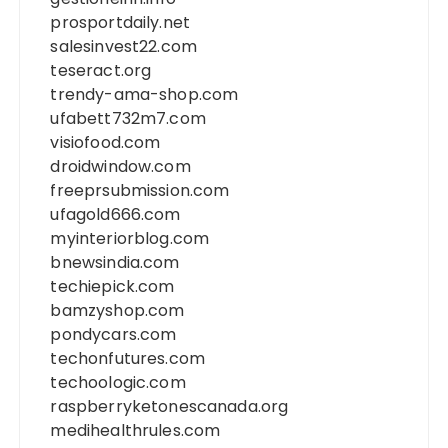
prosportdaily.net
salesinvest22.com
teseract.org
trendy-ama-shop.com
ufabett732m7.com
visiofood.com
droidwindow.com
freeprsubmission.com
ufagold666.com
myinteriorblog.com
bnewsindia.com
techiepick.com
bamzyshop.com
pondycars.com
techonfutures.com
techoologic.com
raspberryketonescanada.org
medihealthrules.com