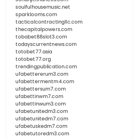
soulfulhousemusic.net
sparklooms.com
tacticalcontractingllc.com
thecapitalpowers.com
tobabet88slot3.com
todayscurrentnews.com
totobet77.asia
totobet77.org
trendingpublication.com
ufabettererum3.com
ufabettermentm4.com
ufabettersum7.com
ufabettinwm7.com
ufabettinwum3.com
ufabetunitedm3.com
ufabetunitedm7.com
ufabetuskedm7.com
ufabetutoredm3.com