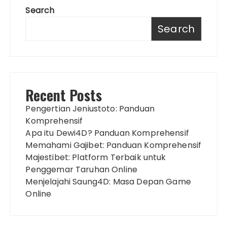
Search
Search
Recent Posts
Pengertian Jeniustoto: Panduan
Komprehensif
Apa itu Dewi4D? Panduan Komprehensif
Memahami Gajibet: Panduan Komprehensif
Majestibet: Platform Terbaik untuk
Penggemar Taruhan Online
Menjelajahi Saung4D: Masa Depan Game
Online