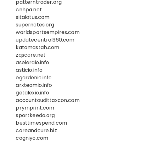
patterntrader.org
cnhpa.net
sitalotus.com
supernotes.org
worldsportsempires.com
updatecentral360.com
katamastah.com
zqscore.net
aseleraio.info
asticio.info
egardenio.info
arxteamio.info
getalexio.info
accountaudittaxcon.com
prymprint.com
sportkeeda.org
besttimespend.com
careandcure.biz
cogniyo.com