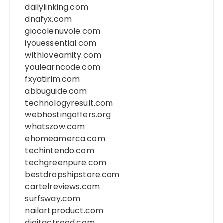
dailylinking.com
dnafyx.com
giocolenuvole.com
iyouessential.com
withloveamity.com
youlearncode.com
fxyatirim.com
abbuguide.com
technologyresult.com
webhostingoffers.org
whatszow.com
ehomeamerca.com
techintendo.com
techgreenpure.com
bestdropshipstore.com
cartelreviews.com
surfsway.com
nailartproduct.com
digitactseed.com