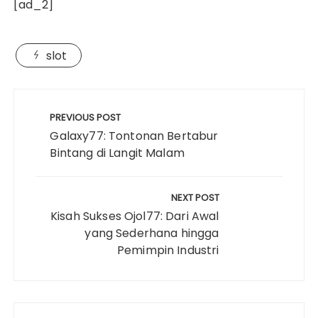
[ad_2]
slot
Post
navigation
PREVIOUS POST
Galaxy77: Tontonan Bertabur
Bintang di Langit Malam
NEXT POST
Kisah Sukses Ojol77: Dari Awal
yang Sederhana hingga
Pemimpin Industri