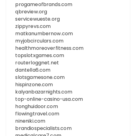
progameofbrands.com
qbreview.org
servicewueste.org
zippyrevs.com
matkanumbernow.com
myjobcirculars.com
healthmoreoverfitness.com
topslotxgames.com
routerloggnet.net
dantella6.com
slotsgamesone.com
hispinzone.com
kalyanbazarnights.com
top-online-casino-usa.com
honghuidoor.com
flowingtravel.com
nineniki.com
brandiospecialists.com
medicalcare7.com