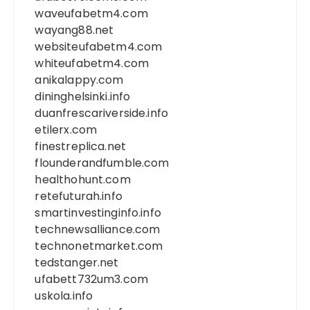
waveufabetm4.com
wayang88.net
websiteufabetm4.com
whiteufabetm4.com
anikalappy.com
dininghelsinki.info
duanfrescariverside.info
etilerx.com
finestreplica.net
flounderandfumble.com
healthohunt.com
retefuturah.info
smartinvestinginfo.info
technewsalliance.com
technonetmarket.com
tedstanger.net
ufabett732um3.com
uskola.info