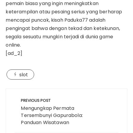
pemain biasa yang ingin meningkatkan
keterampilan atau pesaing serius yang berharap
mencapai puncak, kisah Paduka77 adalah
pengingat bahwa dengan tekad dan ketekunan,
segala sesuatu mungkin terjadi di dunia game
online.
[ad_2]
slot
Post
navigation
PREVIOUS POST
Mengungkap Permata
Tersembunyi Gapurabola:
Panduan Wisatawan