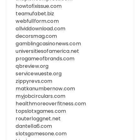
howtofixissue.com
teamufabet.biz
webfullform.com
allviddownload.com
decorsmag.com
gamblingcasinonews.com
universitiesofamerica.net
progameofbrands.com
qbreview.org
servicewueste.org
zippyrevs.com
matkanumbernow.com
myjobcirculars.com
healthmoreoverfitness.com
topslotxgames.com
routerloggnet.net
dantella6.com
slotsgamesone.com