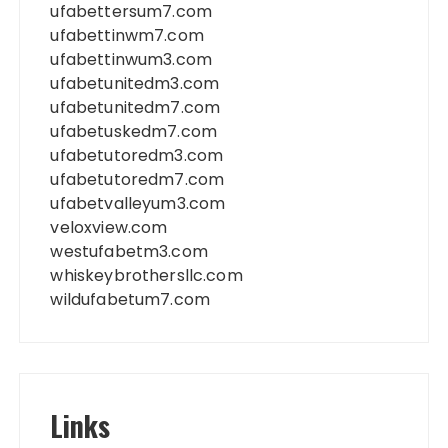
ufabettersum7.com
ufabettinwm7.com
ufabettinwum3.com
ufabetunitedm3.com
ufabetunitedm7.com
ufabetuskedm7.com
ufabetutoredm3.com
ufabetutoredm7.com
ufabetvalleyum3.com
veloxview.com
westufabetm3.com
whiskeybrothersllc.com
wildufabetum7.com
Links