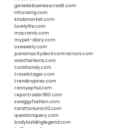
genesisbusinesscredit.com
inforuang.com
kindsmarket.com
luvelylife.com
macramb.com
mypet-diary.com
oxweekly.com
panamacitydeckcontractors.com
westfashions.com
toolshandy.com
travelstager.com
trendinspires.com
rannyephul.com
reportradar360.com
swaggyfashion.com
taraftariumtv10.com
questionquery.com
bodybuildinglegend.com