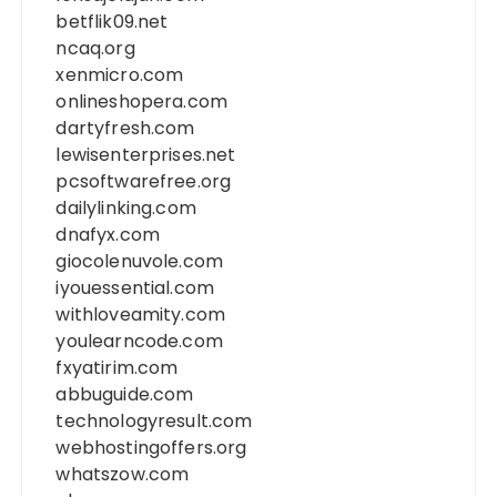
betflik09.net
ncaq.org
xenmicro.com
onlineshopera.com
dartyfresh.com
lewisenterprises.net
pcsoftwarefree.org
dailylinking.com
dnafyx.com
giocolenuvole.com
iyouessential.com
withloveamity.com
youlearncode.com
fxyatirim.com
abbuguide.com
technologyresult.com
webhostingoffers.org
whatszow.com