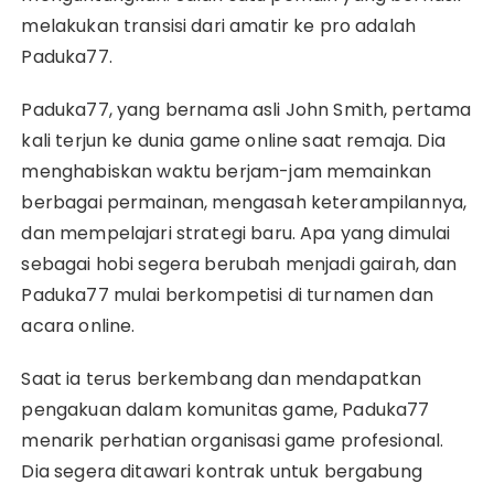
melakukan transisi dari amatir ke pro adalah
Paduka77.
Paduka77, yang bernama asli John Smith, pertama
kali terjun ke dunia game online saat remaja. Dia
menghabiskan waktu berjam-jam memainkan
berbagai permainan, mengasah keterampilannya,
dan mempelajari strategi baru. Apa yang dimulai
sebagai hobi segera berubah menjadi gairah, dan
Paduka77 mulai berkompetisi di turnamen dan
acara online.
Saat ia terus berkembang dan mendapatkan
pengakuan dalam komunitas game, Paduka77
menarik perhatian organisasi game profesional.
Dia segera ditawari kontrak untuk bergabung