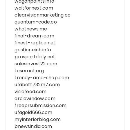
wagonpaints.info
waitfornext.com
clearvisionmarketing.co
quantum-code.co
whatnews.me
final-dream.com
finest-replica.net
gestioneinh.info
prosportdaily.net
salesinvest22.com
teseract.org
trendy-ama-shop.com
ufabett732m7.com
visiofood.com
droidwindow.com
freeprsubmission.com
ufagold666.com
myinteriorblog.com
bnewsindia.com