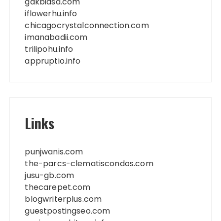
gakbiasa.com
iflowerhu.info
chicagocrystalconnection.com
imanabadii.com
trilipohu.info
appruptio.info
Links
punjwanis.com
the-parcs-clematiscondos.com
jusu-gb.com
thecarepet.com
blogwriterplus.com
guestpostingseo.com