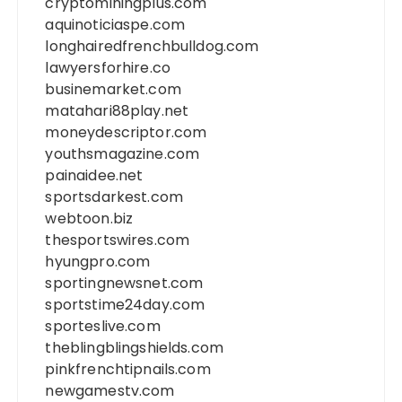
cryptominingplus.com
aquinoticiaspe.com
longhairedfrenchbulldog.com
lawyersforhire.co
businemarket.com
matahari88play.net
moneydescriptor.com
youthsmagazine.com
painaidee.net
sportsdarkest.com
webtoon.biz
thesportswires.com
hyungpro.com
sportingnewsnet.com
sportstime24day.com
sporteslive.com
theblingblingshields.com
pinkfrenchtipnails.com
newgamestv.com