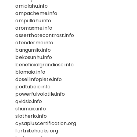
amiolahu.info
ampacheme.info
ampullahu.info
aromaxme.info
asserthatecontrast.info
atenderme.info
bangumiio.info
bekosunhu.info
beneficialgrandiose.info
blomaio.info
dosellinfoplete.info
podtubeio.info
powerfulvolatile.info
qvidsio.info
shumaio.info
slotherio.info
cysapluscertification.org
fortnitehacks.org