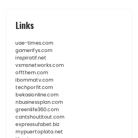
Links
uae-times.com
gamerifys.com
inspiratif.net
vsmsnetworks.com
offthem.com
ibommatv.com
techporfit.com
bekasionline.com
nbusinessplan.com
greenlife360.com
cantshoutitout.com
expressufabet.biz
mypuertoplata.net