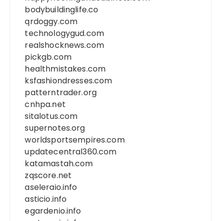
bodybuildinglife.co
qrdoggy.com
technologygud.com
realshocknews.com
pickgb.com
healthmistakes.com
ksfashiondresses.com
patterntrader.org
cnhpa.net
sitalotus.com
supernotes.org
worldsportsempires.com
updatecentral360.com
katamastah.com
zqscore.net
aseleraio.info
asticio.info
egardenio.info