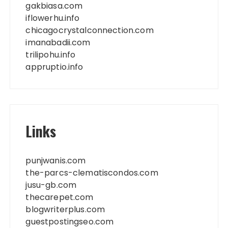
gakbiasa.com
iflowerhu.info
chicagocrystalconnection.com
imanabadii.com
trilipohu.info
appruptio.info
Links
punjwanis.com
the-parcs-clematiscondos.com
jusu-gb.com
thecarepet.com
blogwriterplus.com
guestpostingseo.com