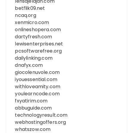
lensajelajah.com
betflik09.net
ncaq.org
xenmicro.com
onlineshopera.com
dartyfresh.com
lewisenterprises.net
pcsoftwarefree.org
dailylinking.com
dnafyx.com
giocolenuvole.com
iyouessential.com
withloveamity.com
youlearncode.com
fxyatirim.com
abbuguide.com
technologyresult.com
webhostingoffers.org
whatszow.com