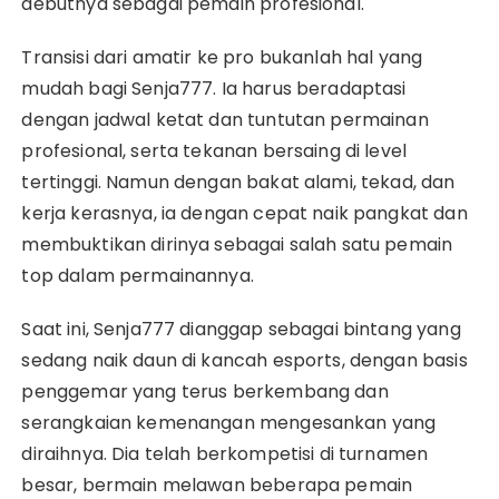
debutnya sebagai pemain profesional.
Transisi dari amatir ke pro bukanlah hal yang
mudah bagi Senja777. Ia harus beradaptasi
dengan jadwal ketat dan tuntutan permainan
profesional, serta tekanan bersaing di level
tertinggi. Namun dengan bakat alami, tekad, dan
kerja kerasnya, ia dengan cepat naik pangkat dan
membuktikan dirinya sebagai salah satu pemain
top dalam permainannya.
Saat ini, Senja777 dianggap sebagai bintang yang
sedang naik daun di kancah esports, dengan basis
penggemar yang terus berkembang dan
serangkaian kemenangan mengesankan yang
diraihnya. Dia telah berkompetisi di turnamen
besar, bermain melawan beberapa pemain