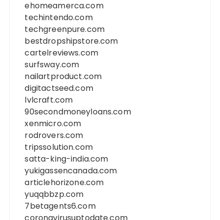
ehomeamerca.com
techintendo.com
techgreenpure.com
bestdropshipstore.com
cartelreviews.com
surfsway.com
nailartproduct.com
digitactseed.com
lvlcraft.com
90secondmoneyloans.com
xenmicro.com
rodrovers.com
tripssolution.com
satta-king-india.com
yukigassencanada.com
articlehorizone.com
yuqqbbzp.com
7betagents6.com
coronavirusuptodate.com