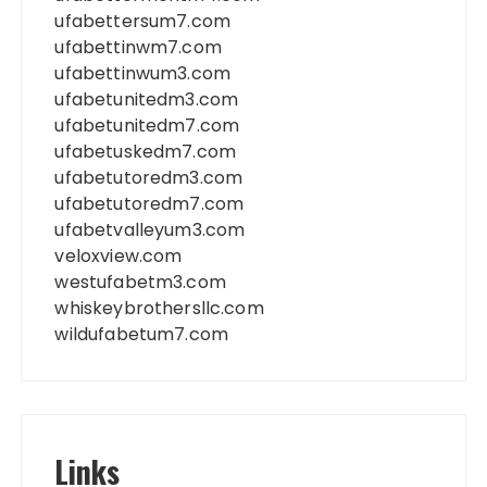
ufabettersum7.com
ufabettinwm7.com
ufabettinwum3.com
ufabetunitedm3.com
ufabetunitedm7.com
ufabetuskedm7.com
ufabetutoredm3.com
ufabetutoredm7.com
ufabetvalleyum3.com
veloxview.com
westufabetm3.com
whiskeybrothersllc.com
wildufabetum7.com
Links