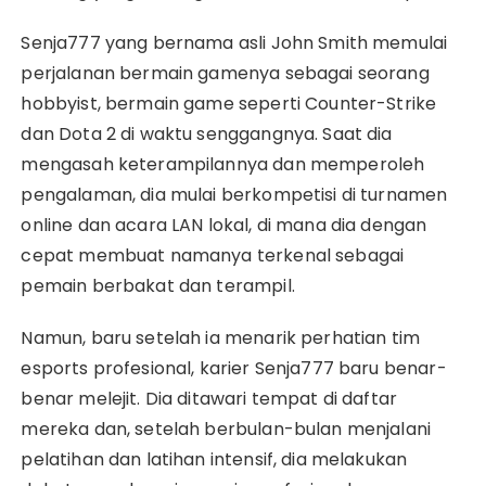
Senja777 yang bernama asli John Smith memulai
perjalanan bermain gamenya sebagai seorang
hobbyist, bermain game seperti Counter-Strike
dan Dota 2 di waktu senggangnya. Saat dia
mengasah keterampilannya dan memperoleh
pengalaman, dia mulai berkompetisi di turnamen
online dan acara LAN lokal, di mana dia dengan
cepat membuat namanya terkenal sebagai
pemain berbakat dan terampil.
Namun, baru setelah ia menarik perhatian tim
esports profesional, karier Senja777 baru benar-
benar melejit. Dia ditawari tempat di daftar
mereka dan, setelah berbulan-bulan menjalani
pelatihan dan latihan intensif, dia melakukan