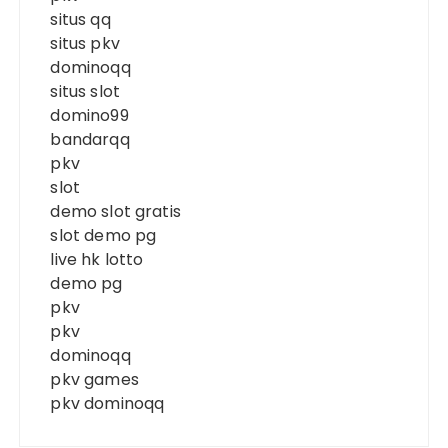
situs qq
situs pkv
dominoqq
situs slot
domino99
bandarqq
pkv
slot
demo slot gratis
slot demo pg
live hk lotto
demo pg
pkv
pkv
dominoqq
pkv games
pkv dominoqq