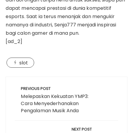
dapat mencapai prestasi di dunia kompetitif
esports. Saat ia terus menanjak dan mengukir
namanya di industri, Senja777 menjadi inspirasi
bagi calon gamer di mana pun.
[ad_2]
slot
Post
navigation
PREVIOUS POST
Melepaskan Kekuatan YMP3:
Cara Menyederhanakan
Pengalaman Musik Anda
NEXT POST