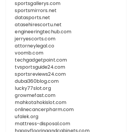
sportsgallerys.com
sportsmirrors.net
datasports.net
atasehirescortu.net
engineeringtechub.com
jerryescorts.com
attorneylegal.co
voomb.com
techgadgetpoint.com
tvsportsguide24.com
sportsreviews24.com
dubai360blog.com
lucky77slot.org
growmefast.com
mahkotahokislot.com
onlinecancerpharm.com
ufalek.org
mattress-disposal.com
happyflooringandcabinets.com