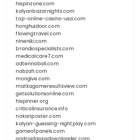
hispinzone.com
kalyanbazarnights.com
top-online-casino-usa.com
honghuidoor.com
flowingtravel.com
nineniki.com
brandiospecialists.com
medicalcare7.com
adtennaball.com
nabzah.com
mongive.com
matkagameresultsview.com
getsolutionsonline.com
hispinner.org
criticalinsurance.info
nokariposter.com
kalyan-guessing-nightplay.com
gameofpanels.com
androidappsdownloader.com