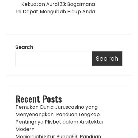
Kekuatan Aura123: Bagaimana
Ini Dapat Mengubah Hidup Anda
Search
Search
Recent Posts
Temukan Dunia Juruscasino yang
Menyenangkan: Panduan Lengkap
Pentingnya Plisbet dalam Arsitektur
Modern
Menjelajahi Fitur Bunga99: Panduan