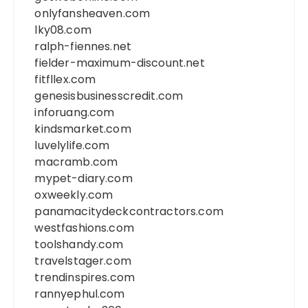
onlyfansheaven.com
lky08.com
ralph-fiennes.net
fielder-maximum-discount.net
fitfllex.com
genesisbusinesscredit.com
inforuang.com
kindsmarket.com
luvelylife.com
macramb.com
mypet-diary.com
oxweekly.com
panamacitydeckcontractors.com
westfashions.com
toolshandy.com
travelstager.com
trendinspires.com
rannyephul.com