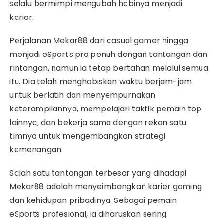
selalu bermimpi mengubah hobinya menjadi
karier.
Perjalanan Mekar88 dari casual gamer hingga
menjadi eSports pro penuh dengan tantangan dan
rintangan, namun ia tetap bertahan melalui semua
itu. Dia telah menghabiskan waktu berjam-jam
untuk berlatih dan menyempurnakan
keterampilannya, mempelajari taktik pemain top
lainnya, dan bekerja sama dengan rekan satu
timnya untuk mengembangkan strategi
kemenangan.
Salah satu tantangan terbesar yang dihadapi
Mekar88 adalah menyeimbangkan karier gaming
dan kehidupan pribadinya. Sebagai pemain
eSports profesional, ia diharuskan sering