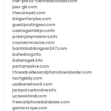
the-parcs-clematiscondos.com
jusu-gb.com
thecarepet.com
blogwriterplus.com
guestpostingseo.com
casinogambitpro.info
pokerplaymasters.info
courseoncourse.com
bantinbatdongsan247.com
bahednog.info
bahenxgek.info
pertamaskre.com
threadsvideoandphotodownloader.com
techgiddy.com
usalivenetwork.com
jackpotrushonline.info
ucnewshindi.com
freecellphonedatabase.com
gamersrope.com