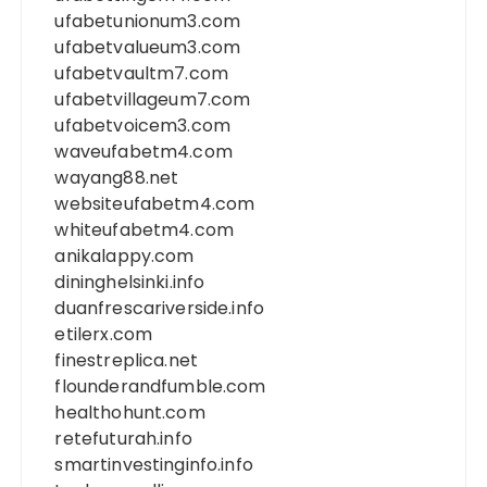
ufabetunionum3.com
ufabetvalueum3.com
ufabetvaultm7.com
ufabetvillageum7.com
ufabetvoicem3.com
waveufabetm4.com
wayang88.net
websiteufabetm4.com
whiteufabetm4.com
anikalappy.com
dininghelsinki.info
duanfrescariverside.info
etilerx.com
finestreplica.net
flounderandfumble.com
healthohunt.com
retefuturah.info
smartinvestinginfo.info