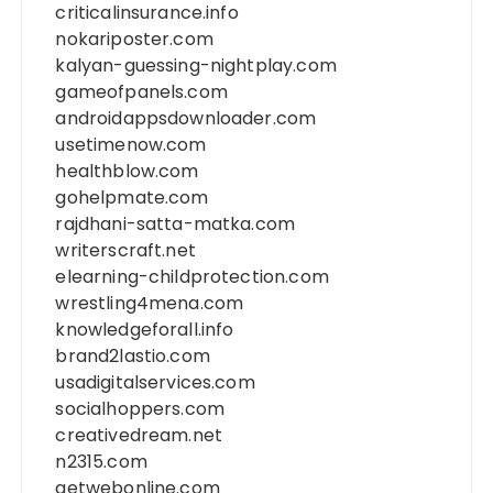
criticalinsurance.info
nokariposter.com
kalyan-guessing-nightplay.com
gameofpanels.com
androidappsdownloader.com
usetimenow.com
healthblow.com
gohelpmate.com
rajdhani-satta-matka.com
writerscraft.net
elearning-childprotection.com
wrestling4mena.com
knowledgeforall.info
brand2lastio.com
usadigitalservices.com
socialhoppers.com
creativedream.net
n2315.com
getwebonline.com