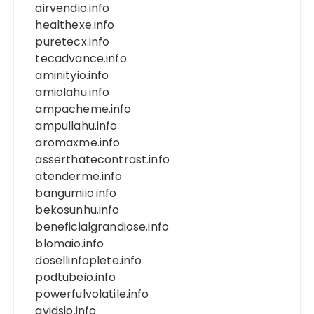
airvendio.info
healthexe.info
puretecx.info
tecadvance.info
aminityio.info
amiolahu.info
ampacheme.info
ampullahu.info
aromaxme.info
asserthatecontrast.info
atenderme.info
bangumiio.info
bekosunhu.info
beneficialgrandiose.info
blomaio.info
dosellinfoplete.info
podtubeio.info
powerfulvolatile.info
qvidsio.info