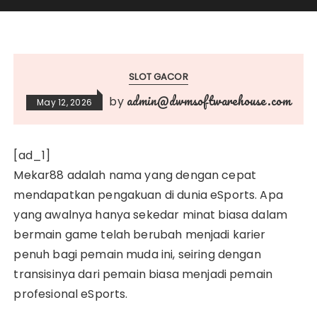
SLOT GACOR
admin@dwmsoftwarehouse.com
by
May 12, 2026
[ad_1]
Mekar88 adalah nama yang dengan cepat
mendapatkan pengakuan di dunia eSports. Apa
yang awalnya hanya sekedar minat biasa dalam
bermain game telah berubah menjadi karier
penuh bagi pemain muda ini, seiring dengan
transisinya dari pemain biasa menjadi pemain
profesional eSports.