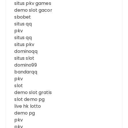
situs pkv games
demo slot gacor
sbobet
situs qq
pkv
situs qq
situs pkv
dominoqq
situs slot
domino99
bandarqq
pkv
slot
demo slot gratis
slot demo pg
live hk lotto
demo pg
pkv
pkv