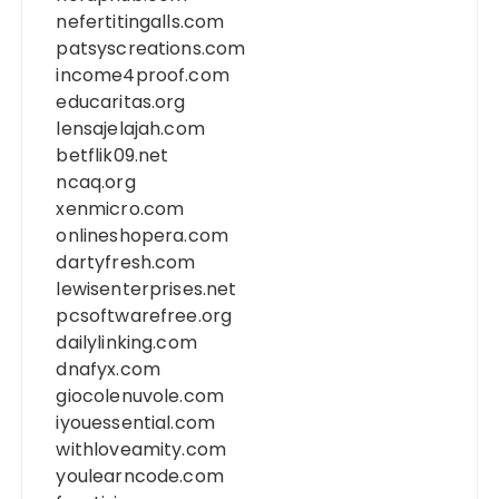
nefertitingalls.com
patsyscreations.com
income4proof.com
educaritas.org
lensajelajah.com
betflik09.net
ncaq.org
xenmicro.com
onlineshopera.com
dartyfresh.com
lewisenterprises.net
pcsoftwarefree.org
dailylinking.com
dnafyx.com
giocolenuvole.com
iyouessential.com
withloveamity.com
youlearncode.com