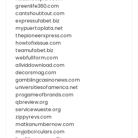
greenlife360.com
cantshoutitout.com
expressufabet.biz
mypuertoplata.net
thepioneerxpress.com
howtofixissue.com
teamufabet.biz
webfullform.com
allviddownload.com
decorsmag.com
gamblingcasinonews.com
universitiesofamerica.net
progameofbrands.com
qbreview.org
servicewueste.org
zippyrevs.com
matkanumbernow.com
myjobcirculars.com