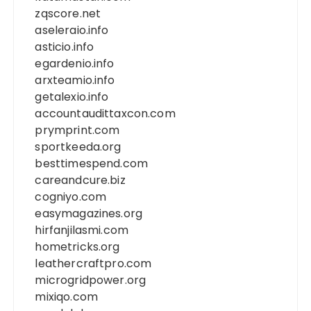
zqscore.net
aseleraio.info
asticio.info
egardenio.info
arxteamio.info
getalexio.info
accountaudittaxcon.com
prymprint.com
sportkeeda.org
besttimespend.com
careandcure.biz
cogniyo.com
easymagazines.org
hirfanjilasmi.com
hometricks.org
leathercraftpro.com
microgridpower.org
mixiqo.com