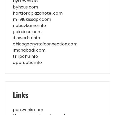
flyttevask.io
byhous.com
hartfordplazahotel.com
m-918kissapk.com
nabavkame.info
gakbiasa.com
iflowerhu.info
chicagocrystalconnection.com
imanabadii.com
trilipohu.info
appruptio.info
Links
punjwanis.com