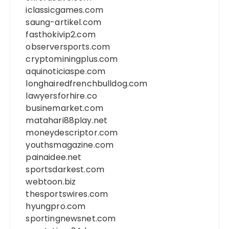
iclassicgames.com
saung-artikel.com
fasthokivip2.com
observersports.com
cryptominingplus.com
aquinoticiaspe.com
longhairedfrenchbulldog.com
lawyersforhire.co
businemarket.com
matahari88play.net
moneydescriptor.com
youthsmagazine.com
painaidee.net
sportsdarkest.com
webtoon.biz
thesportswires.com
hyungpro.com
sportingnewsnet.com