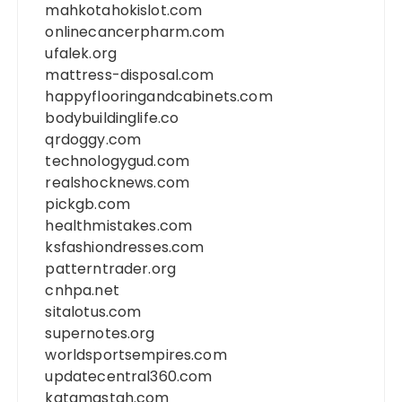
mahkotahokislot.com
onlinecancerpharm.com
ufalek.org
mattress-disposal.com
happyflooringandcabinets.com
bodybuildinglife.co
qrdoggy.com
technologygud.com
realshocknews.com
pickgb.com
healthmistakes.com
ksfashiondresses.com
patterntrader.org
cnhpa.net
sitalotus.com
supernotes.org
worldsportsempires.com
updatecentral360.com
katamastah.com