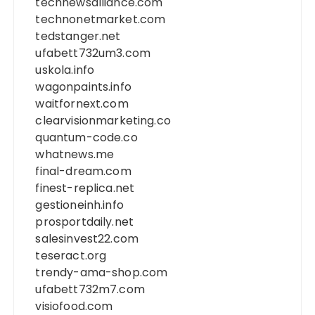
technewsalliance.com
technonetmarket.com
tedstanger.net
ufabett732um3.com
uskola.info
wagonpaints.info
waitfornext.com
clearvisionmarketing.co
quantum-code.co
whatnews.me
final-dream.com
finest-replica.net
gestioneinh.info
prosportdaily.net
salesinvest22.com
teseract.org
trendy-ama-shop.com
ufabett732m7.com
visiofood.com