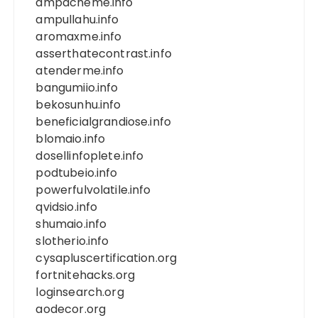
ampacheme.info
ampullahu.info
aromaxme.info
asserthatecontrast.info
atenderme.info
bangumiio.info
bekosunhu.info
beneficialgrandiose.info
blomaio.info
dosellinfoplete.info
podtubeio.info
powerfulvolatile.info
qvidsio.info
shumaio.info
slotherio.info
cysapluscertification.org
fortnitehacks.org
loginsearch.org
aodecor.org