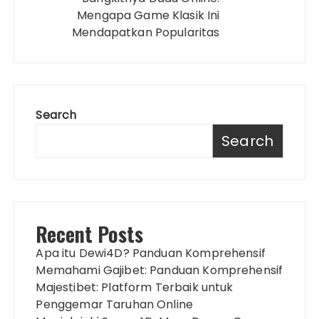
Mengapa Game Klasik Ini
Mendapatkan Popularitas
Search
Search
Recent Posts
Apa itu Dewi4D? Panduan Komprehensif
Memahami Gajibet: Panduan Komprehensif
Majestibet: Platform Terbaik untuk
Penggemar Taruhan Online