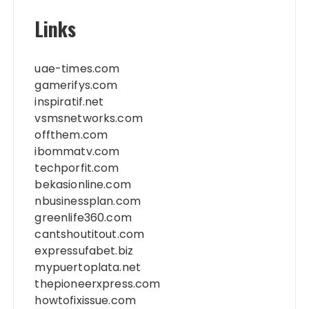
Links
uae-times.com
gamerifys.com
inspiratif.net
vsmsnetworks.com
offthem.com
ibommatv.com
techporfit.com
bekasionline.com
nbusinessplan.com
greenlife360.com
cantshoutitout.com
expressufabet.biz
mypuertoplata.net
thepioneerxpress.com
howtofixissue.com