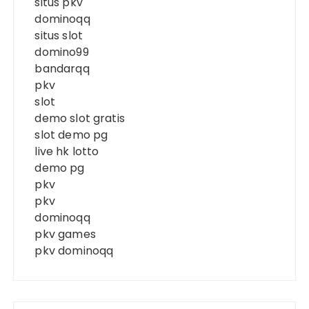
situs pkv
dominoqq
situs slot
domino99
bandarqq
pkv
slot
demo slot gratis
slot demo pg
live hk lotto
demo pg
pkv
pkv
dominoqq
pkv games
pkv dominoqq