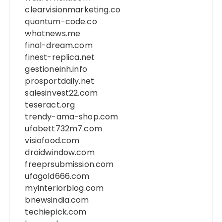
clearvisionmarketing.co
quantum-code.co
whatnews.me
final-dream.com
finest-replica.net
gestioneinh.info
prosportdaily.net
salesinvest22.com
teseract.org
trendy-ama-shop.com
ufabett732m7.com
visiofood.com
droidwindow.com
freeprsubmission.com
ufagold666.com
myinteriorblog.com
bnewsindia.com
techiepick.com