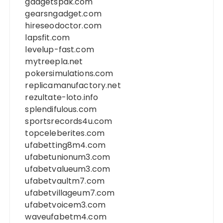
gadgetspak.com
gearsngadget.com
hireseodoctor.com
lapsfit.com
levelup-fast.com
mytreepla.net
pokersimulations.com
replicamanufactory.net
rezultate-loto.info
splendifulous.com
sportsrecords4u.com
topceleberites.com
ufabetting8m4.com
ufabetunionum3.com
ufabetvalueum3.com
ufabetvaultm7.com
ufabetvillageum7.com
ufabetvoicem3.com
waveufabetm4.com