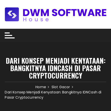
Skip
to
content
DARI KONSEP MENJADI KENYATAAN:
BANGKITNYA IDNCASH DI PASAR
CRYPTOCURRENCY
Home
Slot Gacor
Dari Konsep Menjadi Kenyataan: Bangkitnya IDNCash di
Pasar Cryptocurrency