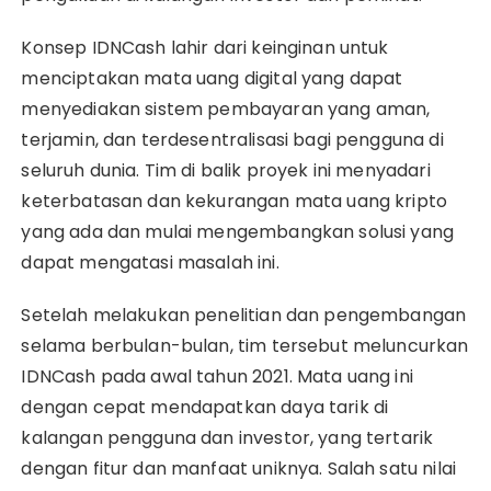
Konsep IDNCash lahir dari keinginan untuk
menciptakan mata uang digital yang dapat
menyediakan sistem pembayaran yang aman,
terjamin, dan terdesentralisasi bagi pengguna di
seluruh dunia. Tim di balik proyek ini menyadari
keterbatasan dan kekurangan mata uang kripto
yang ada dan mulai mengembangkan solusi yang
dapat mengatasi masalah ini.
Setelah melakukan penelitian dan pengembangan
selama berbulan-bulan, tim tersebut meluncurkan
IDNCash pada awal tahun 2021. Mata uang ini
dengan cepat mendapatkan daya tarik di
kalangan pengguna dan investor, yang tertarik
dengan fitur dan manfaat uniknya. Salah satu nilai