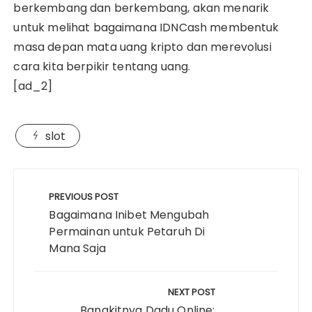
berkembang dan berkembang, akan menarik
untuk melihat bagaimana IDNCash membentuk
masa depan mata uang kripto dan merevolusi
cara kita berpikir tentang uang.
[ad_2]
slot
Post
navigation
PREVIOUS POST
Bagaimana Inibet Mengubah
Permainan untuk Petaruh Di
Mana Saja
NEXT POST
Bangkitnya Dadu Online: