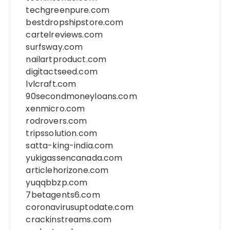
techgreenpure.com
bestdropshipstore.com
cartelreviews.com
surfsway.com
nailartproduct.com
digitactseed.com
lvlcraft.com
90secondmoneyloans.com
xenmicro.com
rodrovers.com
tripssolution.com
satta-king-india.com
yukigassencanada.com
articlehorizone.com
yuqqbbzp.com
7betagents6.com
coronavirusuptodate.com
crackinstreams.com