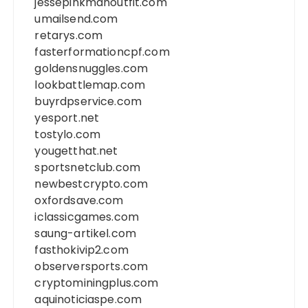
jessepinkmanoutfit.com
umailsend.com
retarys.com
fasterformationcpf.com
goldensnuggles.com
lookbattlemap.com
buyrdpservice.com
yesport.net
tostylo.com
yougetthat.net
sportsnetclub.com
newbestcrypto.com
oxfordsave.com
iclassicgames.com
saung-artikel.com
fasthokivip2.com
observersports.com
cryptominingplus.com
aquinoticiaspe.com