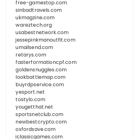
free-gamestop.com
sinbadtravels.com
ukmagzine.com
wareztech.org
usabestnetwork.com
jessepinkmanoutfit.com
umailsend.com
retarys.com
fasterformationcpf.com
goldensnuggles.com
lookbattlemap.com
buyrdpservice.com
yesport.net
tostylo.com
yougetthat.net
sportsnetclub.com
newbestcrypto.com
oxfordsave.com
iclassicgames.com