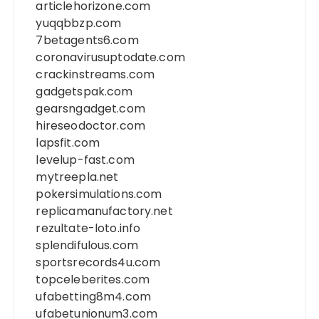
articlehorizone.com
yuqqbbzp.com
7betagents6.com
coronavirusuptodate.com
crackinstreams.com
gadgetspak.com
gearsngadget.com
hireseodoctor.com
lapsfit.com
levelup-fast.com
mytreepla.net
pokersimulations.com
replicamanufactory.net
rezultate-loto.info
splendifulous.com
sportsrecords4u.com
topceleberites.com
ufabetting8m4.com
ufabetunionum3.com