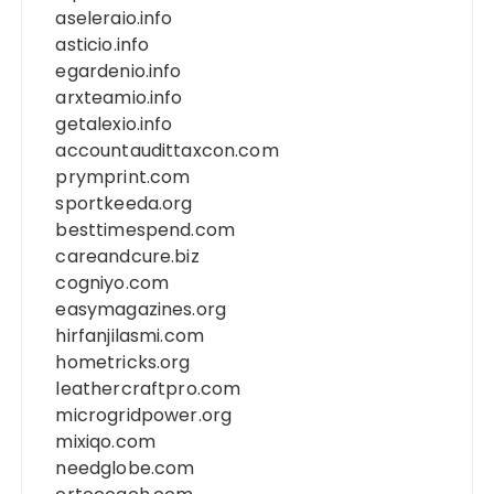
aseleraio.info
asticio.info
egardenio.info
arxteamio.info
getalexio.info
accountaudittaxcon.com
prymprint.com
sportkeeda.org
besttimespend.com
careandcure.biz
cogniyo.com
easymagazines.org
hirfanjilasmi.com
hometricks.org
leathercraftpro.com
microgridpower.org
mixiqo.com
needglobe.com