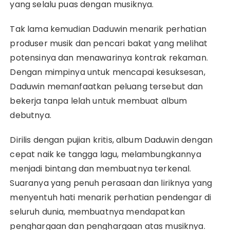
yang selalu puas dengan musiknya.
Tak lama kemudian Daduwin menarik perhatian
produser musik dan pencari bakat yang melihat
potensinya dan menawarinya kontrak rekaman.
Dengan mimpinya untuk mencapai kesuksesan,
Daduwin memanfaatkan peluang tersebut dan
bekerja tanpa lelah untuk membuat album
debutnya.
Dirilis dengan pujian kritis, album Daduwin dengan
cepat naik ke tangga lagu, melambungkannya
menjadi bintang dan membuatnya terkenal.
Suaranya yang penuh perasaan dan liriknya yang
menyentuh hati menarik perhatian pendengar di
seluruh dunia, membuatnya mendapatkan
penghargaan dan penghargaan atas musiknya.