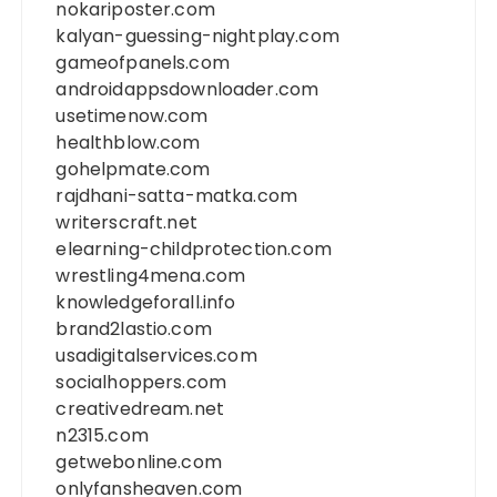
nokariposter.com
kalyan-guessing-nightplay.com
gameofpanels.com
androidappsdownloader.com
usetimenow.com
healthblow.com
gohelpmate.com
rajdhani-satta-matka.com
writerscraft.net
elearning-childprotection.com
wrestling4mena.com
knowledgeforall.info
brand2lastio.com
usadigitalservices.com
socialhoppers.com
creativedream.net
n2315.com
getwebonline.com
onlyfansheaven.com