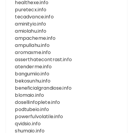
healthexe.info
puretecx.info
tecadvance.info
aminityio.info
amiolahu.info
ampacheme.info
ampullahu.info
aromaxme.info
asserthatecontrast.info
atenderme.info
bangumiio.info
bekosunhu.info
beneficialgrandiose.info
blomaio.info
dosellinfoplete.info
podtubeio.info
powerfulvolatile.info
qvidsio.info
shumaio.info