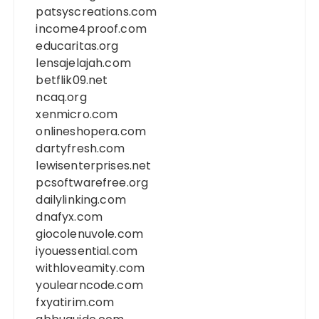
patsyscreations.com
income4proof.com
educaritas.org
lensajelajah.com
betflik09.net
ncaq.org
xenmicro.com
onlineshopera.com
dartyfresh.com
lewisenterprises.net
pcsoftwarefree.org
dailylinking.com
dnafyx.com
giocolenuvole.com
iyouessential.com
withloveamity.com
youlearncode.com
fxyatirim.com