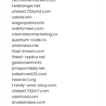
technonetmarket.com
tedstanger.net
ufabett732um3.com
uskola.info
wagonpaints.info
waitfornext.com
clearvisionmarketing.co
quantum-code.co
whatnews.me
final-dream.com
finest-replica.net
gestioneinh.info
prosportdaily.net
salesinvest22.com
teseract.org
trendy-ama-shop.com
ufabett732m7.com
visiofood.com
droidwindow.com