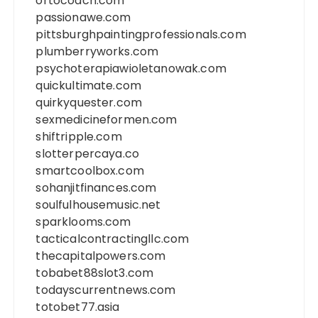
ortocoach.com
passionawe.com
pittsburghpaintingprofessionals.com
plumberryworks.com
psychoterapiawioletanowak.com
quickultimate.com
quirkyquester.com
sexmedicineformen.com
shiftripple.com
slotterpercaya.co
smartcoolbox.com
sohanjitfinances.com
soulfulhousemusic.net
sparklooms.com
tacticalcontractingllc.com
thecapitalpowers.com
tobabet88slot3.com
todayscurrentnews.com
totobet77.asia