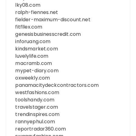
lky08.com
ralph-fiennes.net
fielder-maximum-discount.net
fitfllex.com
genesisbusinesscredit.com
inforuang.com
kindsmarket.com
luvelylife.com
macramb.com
mypet-diary.com
oxweekly.com
panamacitydeckcontractors.com
westfashions.com
toolshandy.com
travelstager.com
trendinspires.com
rannyephul.com
reportradar360.com