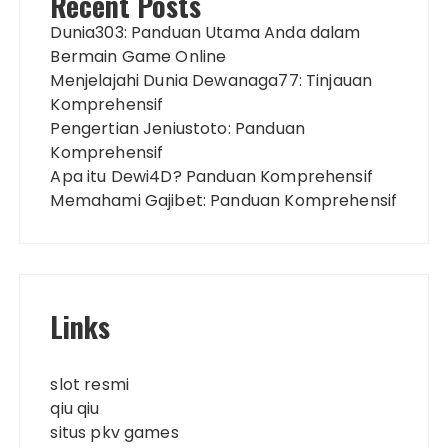
Recent Posts
Dunia303: Panduan Utama Anda dalam
Bermain Game Online
Menjelajahi Dunia Dewanaga77: Tinjauan
Komprehensif
Pengertian Jeniustoto: Panduan
Komprehensif
Apa itu Dewi4D? Panduan Komprehensif
Memahami Gajibet: Panduan Komprehensif
Links
slot resmi
qiu qiu
situs pkv games