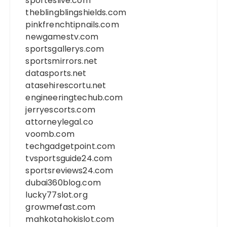
sporteslive.com
theblingblingshields.com
pinkfrenchtipnails.com
newgamestv.com
sportsgallerys.com
sportsmirrors.net
datasports.net
atasehirescortu.net
engineeringtechub.com
jerryescorts.com
attorneylegal.co
voomb.com
techgadgetpoint.com
tvsportsguide24.com
sportsreviews24.com
dubai360blog.com
lucky77slot.org
growmefast.com
mahkotahokislot.com