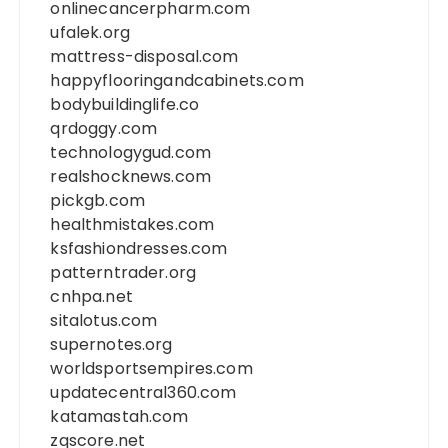
onlinecancerpharm.com
ufalek.org
mattress-disposal.com
happyflooringandcabinets.com
bodybuildinglife.co
qrdoggy.com
technologygud.com
realshocknews.com
pickgb.com
healthmistakes.com
ksfashiondresses.com
patterntrader.org
cnhpa.net
sitalotus.com
supernotes.org
worldsportsempires.com
updatecentral360.com
katamastah.com
zqscore.net