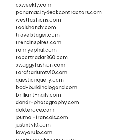
oxweekly.com
panamacitydeckcontractors.com
westfashions.com
toolshandy.com
travelstager.com
trendinspires.com
rannyephul.com
reportradar360.com
swaggyfashion.com
taraftariumtv10.com
questionquery.com
bodybuildinglegend.com
brilliant-nails.com
dandr-photography.com
dokteroce.com
journal-francais.com
justintv10.com
lawyerule.com
mediamingleseaco.com