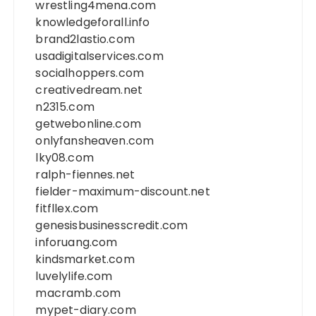
wrestling4mena.com
knowledgeforall.info
brand2lastio.com
usadigitalservices.com
socialhoppers.com
creativedream.net
n2315.com
getwebonline.com
onlyfansheaven.com
lky08.com
ralph-fiennes.net
fielder-maximum-discount.net
fitfllex.com
genesisbusinesscredit.com
inforuang.com
kindsmarket.com
luvelylife.com
macramb.com
mypet-diary.com