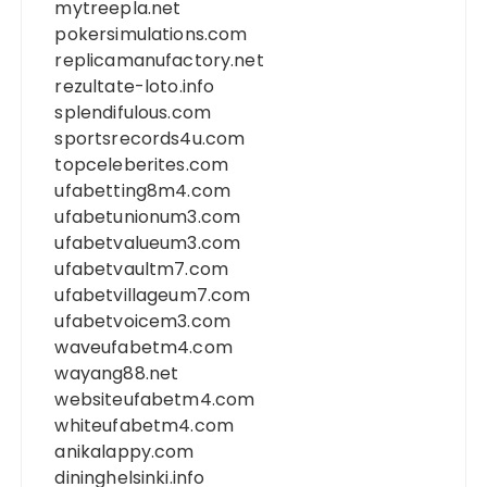
mytreepla.net
pokersimulations.com
replicamanufactory.net
rezultate-loto.info
splendifulous.com
sportsrecords4u.com
topceleberites.com
ufabetting8m4.com
ufabetunionum3.com
ufabetvalueum3.com
ufabetvaultm7.com
ufabetvillageum7.com
ufabetvoicem3.com
waveufabetm4.com
wayang88.net
websiteufabetm4.com
whiteufabetm4.com
anikalappy.com
dininghelsinki.info