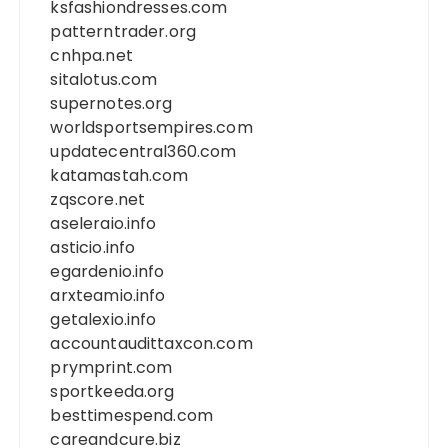
ksfashiondresses.com
patterntrader.org
cnhpa.net
sitalotus.com
supernotes.org
worldsportsempires.com
updatecentral360.com
katamastah.com
zqscore.net
aseleraio.info
asticio.info
egardenio.info
arxteamio.info
getalexio.info
accountaudittaxcon.com
prymprint.com
sportkeeda.org
besttimespend.com
careandcure.biz