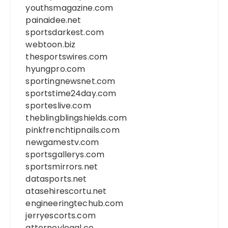
youthsmagazine.com
painaidee.net
sportsdarkest.com
webtoon.biz
thesportswires.com
hyungpro.com
sportingnewsnet.com
sportstime24day.com
sporteslive.com
theblingblingshields.com
pinkfrenchtipnails.com
newgamestv.com
sportsgallerys.com
sportsmirrors.net
datasports.net
atasehirescortu.net
engineeringtechub.com
jerryescorts.com
attorneylegal.co