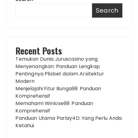
Search
Recent Posts
Temukan Dunia Juruscasino yang
Menyenangkan: Panduan Lengkap
Pentingnya Plisbet dalam Arsitektur
Modern
Menjelajahi Fitur Bunga99: Panduan
Komprehensif
Memahami Winlose99: Panduan
Komprehensif
Panduan Utama Parlay4D: Yang Perlu Anda
Ketahui