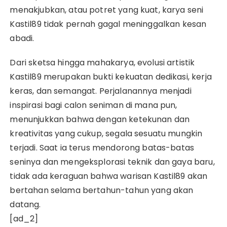
menakjubkan, atau potret yang kuat, karya seni
Kastil89 tidak pernah gagal meninggalkan kesan
abadi.
Dari sketsa hingga mahakarya, evolusi artistik
Kastil89 merupakan bukti kekuatan dedikasi, kerja
keras, dan semangat. Perjalanannya menjadi
inspirasi bagi calon seniman di mana pun,
menunjukkan bahwa dengan ketekunan dan
kreativitas yang cukup, segala sesuatu mungkin
terjadi. Saat ia terus mendorong batas-batas
seninya dan mengeksplorasi teknik dan gaya baru,
tidak ada keraguan bahwa warisan Kastil89 akan
bertahan selama bertahun-tahun yang akan
datang.
[ad_2]