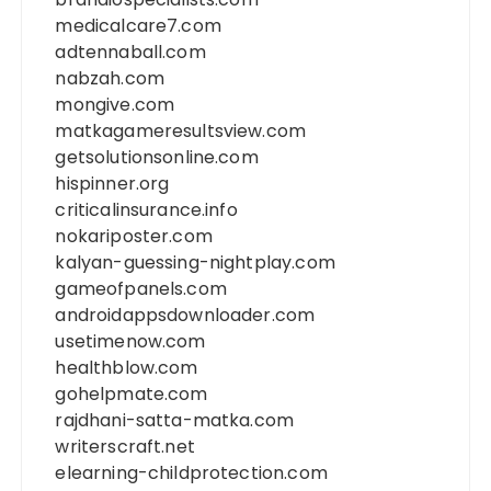
medicalcare7.com
adtennaball.com
nabzah.com
mongive.com
matkagameresultsview.com
getsolutionsonline.com
hispinner.org
criticalinsurance.info
nokariposter.com
kalyan-guessing-nightplay.com
gameofpanels.com
androidappsdownloader.com
usetimenow.com
healthblow.com
gohelpmate.com
rajdhani-satta-matka.com
writerscraft.net
elearning-childprotection.com