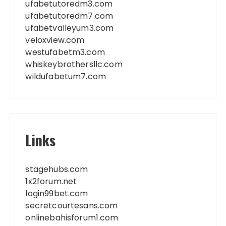
ufabetutoredm3.com
ufabetutoredm7.com
ufabetvalleyum3.com
veloxview.com
westufabetm3.com
whiskeybrothersllc.com
wildufabetum7.com
Links
stagehubs.com
1x2forum.net
login99bet.com
secretcourtesans.com
onlinebahisforum1.com