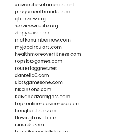
universitiesofamerica.net
progameofbrands.com
qbreview.org
servicewueste.org
zippyrevs.com
matkanumbernow.com
myjobcirculars.com
healthmoreoverfitness.com
topslotxgames.com
routerloggnet.net
dantella6.com
slotsgamesone.com
hispinzone.com
kalyanbazarnights.com
top-online-casino-usa.com
honghuidoor.com
flowingtravel.com
nineniki.com
brandiospecialists.com