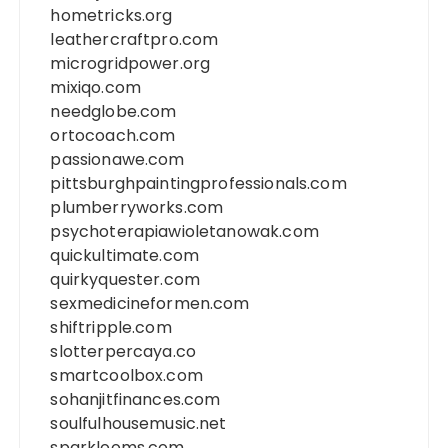
hometricks.org
leathercraftpro.com
microgridpower.org
mixiqo.com
needglobe.com
ortocoach.com
passionawe.com
pittsburghpaintingprofessionals.com
plumberryworks.com
psychoterapiawioletanowak.com
quickultimate.com
quirkyquester.com
sexmedicineformen.com
shiftripple.com
slotterpercaya.co
smartcoolbox.com
sohanjitfinances.com
soulfulhousemusic.net
sparklooms.com