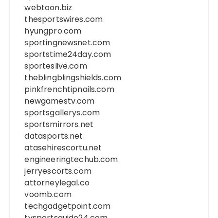
webtoon.biz
thesportswires.com
hyungpro.com
sportingnewsnet.com
sportstime24day.com
sporteslive.com
theblingblingshields.com
pinkfrenchtipnails.com
newgamestv.com
sportsgallerys.com
sportsmirrors.net
datasports.net
atasehirescortu.net
engineeringtechub.com
jerryescorts.com
attorneylegal.co
voomb.com
techgadgetpoint.com
tvsportsguide24.com