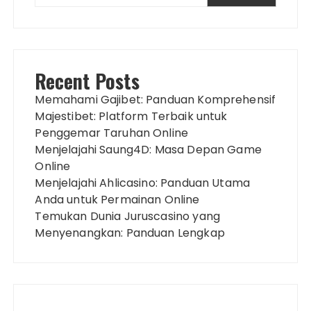
Recent Posts
Memahami Gajibet: Panduan Komprehensif
Majestibet: Platform Terbaik untuk
Penggemar Taruhan Online
Menjelajahi Saung4D: Masa Depan Game
Online
Menjelajahi Ahlicasino: Panduan Utama
Anda untuk Permainan Online
Temukan Dunia Juruscasino yang
Menyenangkan: Panduan Lengkap