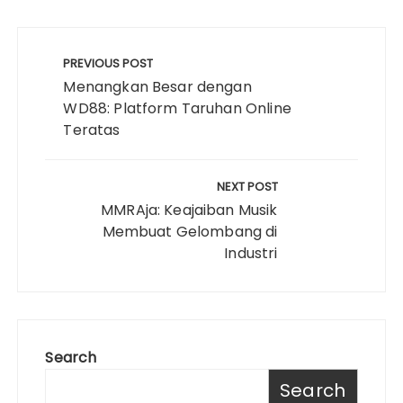
Post
navigation
PREVIOUS POST
Menangkan Besar dengan
WD88: Platform Taruhan Online
Teratas
NEXT POST
MMRAja: Keajaiban Musik
Membuat Gelombang di
Industri
Search
Search