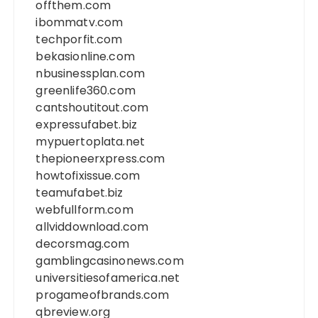
offthem.com
ibommatv.com
techporfit.com
bekasionline.com
nbusinessplan.com
greenlife360.com
cantshoutitout.com
expressufabet.biz
mypuertoplata.net
thepioneerxpress.com
howtofixissue.com
teamufabet.biz
webfullform.com
allviddownload.com
decorsmag.com
gamblingcasinonews.com
universitiesofamerica.net
progameofbrands.com
qbreview.org