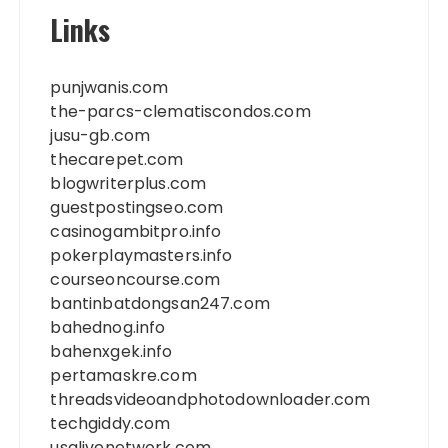
Links
punjwanis.com
the-parcs-clematiscondos.com
jusu-gb.com
thecarepet.com
blogwriterplus.com
guestpostingseo.com
casinogambitpro.info
pokerplaymasters.info
courseoncourse.com
bantinbatdongsan247.com
bahednog.info
bahenxgek.info
pertamaskre.com
threadsvideoandphotodownloader.com
techgiddy.com
usalivenetwork.com