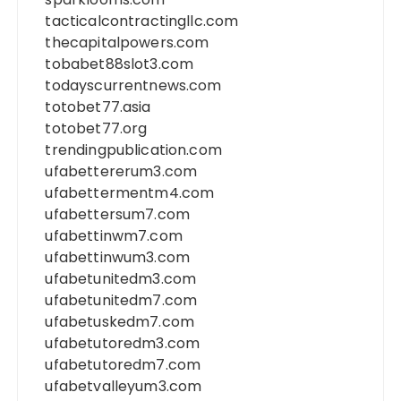
tacticalcontractingllc.com
thecapitalpowers.com
tobabet88slot3.com
todayscurrentnews.com
totobet77.asia
totobet77.org
trendingpublication.com
ufabettererum3.com
ufabettermentm4.com
ufabettersum7.com
ufabettinwm7.com
ufabettinwum3.com
ufabetunitedm3.com
ufabetunitedm7.com
ufabetuskedm7.com
ufabetutoredm3.com
ufabetutoredm7.com
ufabetvalleyum3.com