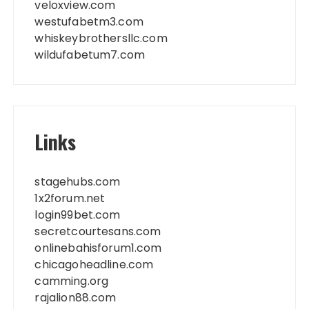
veloxview.com
westufabetm3.com
whiskeybrothersllc.com
wildufabetum7.com
Links
stagehubs.com
1x2forum.net
login99bet.com
secretcourtesans.com
onlinebahisforum1.com
chicagoheadline.com
camming.org
rajalion88.com