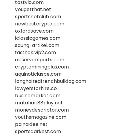
tostylo.com
yougetthat.net
sportsnetclub.com
newbestcrypto.com
oxfordsave.com
iclassicgames.com
saung-artikel.com
fasthokivip2.com
observersports.com
cryptominingplus.com
aquinoticiaspe.com
longhairedfrenchbulldog.com
lawyersforhire.co
businemarket.com
matahari88play.net
moneydescriptor.com
youthsmagazine.com
painaidee.net
sportsdarkest.com