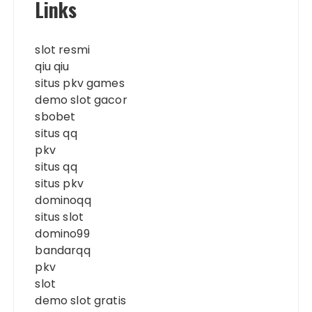
Links
slot resmi
qiu qiu
situs pkv games
demo slot gacor
sbobet
situs qq
pkv
situs qq
situs pkv
dominoqq
situs slot
domino99
bandarqq
pkv
slot
demo slot gratis