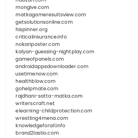
mongive.com
matkagameresultsview.com
getsolutionsonline.com
hispinner.org
criticalinsurance.info
nokariposter.com
kalyan-guessing-nightplay.com
gameofpanels.com
androidappsdownloader.com
usetimenow.com
healthblow.com
gohelpmate.com
rajdhani-satta-matka.com
writerscraft.net
elearning-childprotection.com
wrestling4mena.com
knowledgeforall.info
brand2lastio.com