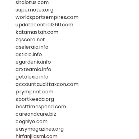
sitalotus.com
supernotes.org
worldsportsempires.com
updatecentral360.com
katamastah.com
zqscore.net
aseleraio.info
asticio.info
egardenio.info
arxteamio.info
getalexio.info
accountaudittaxcon.com
prymprint.com
sportkeeda.org
besttimespend.com
careandcure.biz
cogniyo.com
easymagazines.org
hirfanjilasmi.com