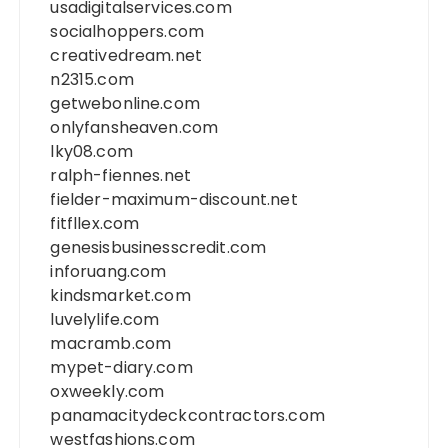
usadigitalservices.com
socialhoppers.com
creativedream.net
n2315.com
getwebonline.com
onlyfansheaven.com
lky08.com
ralph-fiennes.net
fielder-maximum-discount.net
fitfllex.com
genesisbusinesscredit.com
inforuang.com
kindsmarket.com
luvelylife.com
macramb.com
mypet-diary.com
oxweekly.com
panamacitydeckcontractors.com
westfashions.com