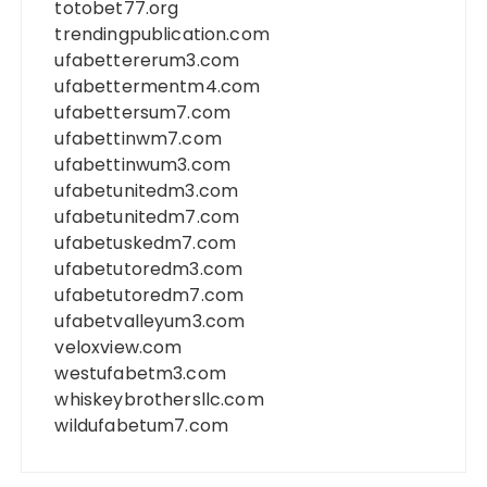
totobet77.org
trendingpublication.com
ufabettererum3.com
ufabettermentm4.com
ufabettersum7.com
ufabettinwm7.com
ufabettinwum3.com
ufabetunitedm3.com
ufabetunitedm7.com
ufabetuskedm7.com
ufabetutoredm3.com
ufabetutoredm7.com
ufabetvalleyum3.com
veloxview.com
westufabetm3.com
whiskeybrothersllc.com
wildufabetum7.com