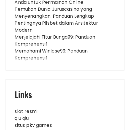
Anda untuk Permainan Online
Temukan Dunia Juruscasino yang
Menyenangkan: Panduan Lengkap
Pentingnya Plisbet dalam Arsitektur
Modern
Menjelajahi Fitur Bunga99: Panduan
Komprehensif
Memahami Winlose99: Panduan
Komprehensif
Links
slot resmi
qiu qiu
situs pkv games