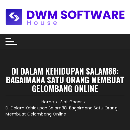
Skip
to
content
DI DALAM KEHIDUPAN SALAM88:
BAGAIMANA SATU ORANG MEMBUAT
GELOMBANG ONLINE
Home
Slot Gacor
Di Dalam Kehidupan Salam88: Bagaimana Satu Orang
Membuat Gelombang Online