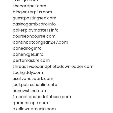
thecarepet.com
blogwriterplus.com
guestpostingseo.com
casinogambitpro.info
pokerplaymasters.info
courseoncourse.com
bantinbatdongsan247.com
bahednog.info
bahenxgek.info
pertamaskre.com
threadsvideoandphotodownloader.com
techgiddy.com
usalivenetwork.com
jackpotrushonline.info
ucnewshindi.com
freecellphonedatabase.com
gamersrope.com
exellewebmedia.com