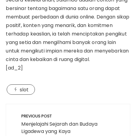
bersinar tentang bagaimana satu orang dapat
membuat perbedaan di dunia online. Dengan sikap
positif, konten yang menarik, dan komitmen
terhadap keaslian, ia telah menciptakan pengikut
yang setia dan mengilhami banyak orang lain
untuk mengikuti impian mereka dan menyebarkan
cinta dan kebaikan di ruang digital.
[ad_2]
slot
Post
navigation
PREVIOUS POST
Menjelajahi Sejarah dan Budaya
Ligadewa yang Kaya