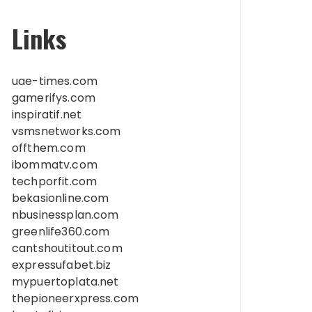
Links
uae-times.com
gamerifys.com
inspiratif.net
vsmsnetworks.com
offthem.com
ibommatv.com
techporfit.com
bekasionline.com
nbusinessplan.com
greenlife360.com
cantshoutitout.com
expressufabet.biz
mypuertoplata.net
thepioneerxpress.com