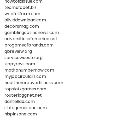
howtofixissue.com
teamufabet.biz
webfullform.com
allviddownload.com
decorsmag.com
gamblingcasinonews.com
universitiesofamerica.net
progameofbrands.com
qbreview.org
servicewueste.org
zippyrevs.com
matkanumbernow.com
myjobcirculars.com
healthmoreoverfitness.com
topslotxgames.com
routerloggnet.net
dantella6.com
slotsgamesone.com
hispinzone.com