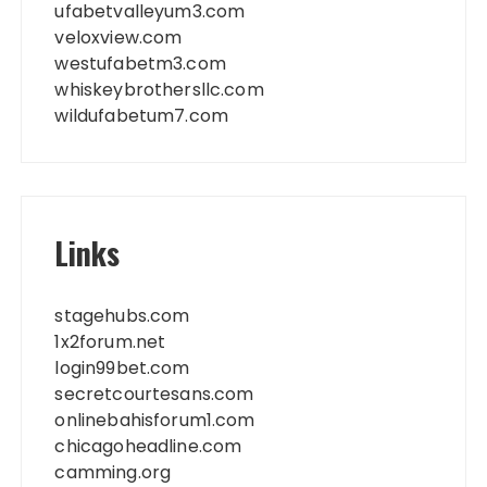
ufabetvalleyum3.com
veloxview.com
westufabetm3.com
whiskeybrothersllc.com
wildufabetum7.com
Links
stagehubs.com
1x2forum.net
login99bet.com
secretcourtesans.com
onlinebahisforum1.com
chicagoheadline.com
camming.org