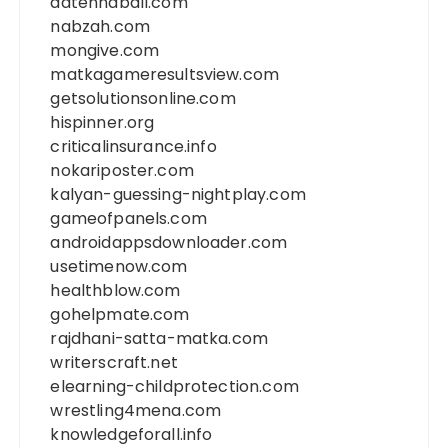
adtennaball.com
nabzah.com
mongive.com
matkagameresultsview.com
getsolutionsonline.com
hispinner.org
criticalinsurance.info
nokariposter.com
kalyan-guessing-nightplay.com
gameofpanels.com
androidappsdownloader.com
usetimenow.com
healthblow.com
gohelpmate.com
rajdhani-satta-matka.com
writerscraft.net
elearning-childprotection.com
wrestling4mena.com
knowledgeforall.info