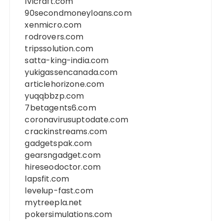
lvlcraft.com
90secondmoneyloans.com
xenmicro.com
rodrovers.com
tripssolution.com
satta-king-india.com
yukigassencanada.com
articlehorizone.com
yuqqbbzp.com
7betagents6.com
coronavirusuptodate.com
crackinstreams.com
gadgetspak.com
gearsngadget.com
hireseodoctor.com
lapsfit.com
levelup-fast.com
mytreepla.net
pokersimulations.com