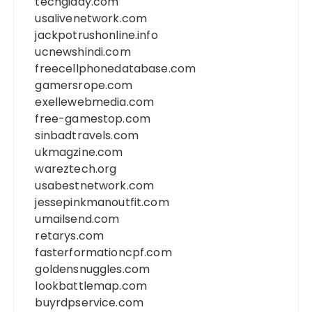
techgiddy.com
usalivenetwork.com
jackpotrushonline.info
ucnewshindi.com
freecellphonedatabase.com
gamersrope.com
exellewebmedia.com
free-gamestop.com
sinbadtravels.com
ukmagzine.com
wareztech.org
usabestnetwork.com
jessepinkmanoutfit.com
umailsend.com
retarys.com
fasterformationcpf.com
goldensnuggles.com
lookbattlemap.com
buyrdpservice.com