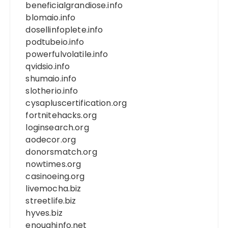
beneficialgrandiose.info
blomaio.info
dosellinfoplete.info
podtubeio.info
powerfulvolatile.info
qvidsio.info
shumaio.info
slotherio.info
cysapluscertification.org
fortnitehacks.org
loginsearch.org
aodecor.org
donorsmatch.org
nowtimes.org
casinoeing.org
livemocha.biz
streetlife.biz
hyves.biz
enoughinfo.net