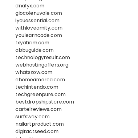
dnafyx.com
giocolenuvole.com
iyouessential.com
withloveamity.com
youlearncode.com
fxyatirim.com
abbuguide.com
technologyresult.com
webhostingoffers.org
whatszow.com
ehomeamerca.com
techintendo.com
techgreenpure.com
bestdropshipstore.com
cartelreviews.com
surfsway.com
nailartproduct.com
digitactseed.com