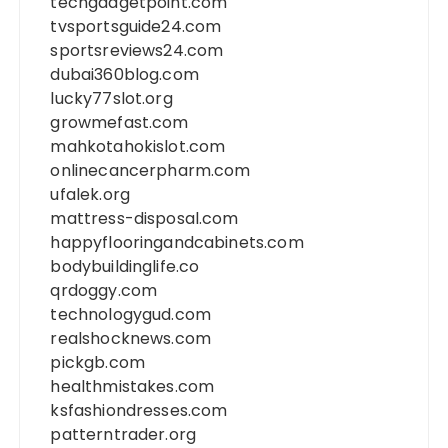
techgadgetpoint.com
tvsportsguide24.com
sportsreviews24.com
dubai360blog.com
lucky77slot.org
growmefast.com
mahkotahokislot.com
onlinecancerpharm.com
ufalek.org
mattress-disposal.com
happyflooringandcabinets.com
bodybuildinglife.co
qrdoggy.com
technologygud.com
realshocknews.com
pickgb.com
healthmistakes.com
ksfashiondresses.com
patterntrader.org