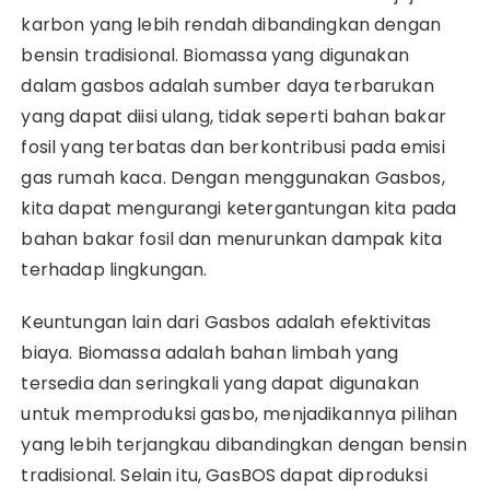
karbon yang lebih rendah dibandingkan dengan
bensin tradisional. Biomassa yang digunakan
dalam gasbos adalah sumber daya terbarukan
yang dapat diisi ulang, tidak seperti bahan bakar
fosil yang terbatas dan berkontribusi pada emisi
gas rumah kaca. Dengan menggunakan Gasbos,
kita dapat mengurangi ketergantungan kita pada
bahan bakar fosil dan menurunkan dampak kita
terhadap lingkungan.
Keuntungan lain dari Gasbos adalah efektivitas
biaya. Biomassa adalah bahan limbah yang
tersedia dan seringkali yang dapat digunakan
untuk memproduksi gasbo, menjadikannya pilihan
yang lebih terjangkau dibandingkan dengan bensin
tradisional. Selain itu, GasBOS dapat diproduksi