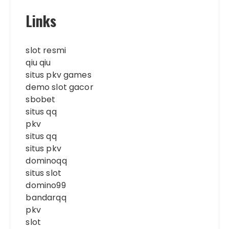
Links
slot resmi
qiu qiu
situs pkv games
demo slot gacor
sbobet
situs qq
pkv
situs qq
situs pkv
dominoqq
situs slot
domino99
bandarqq
pkv
slot