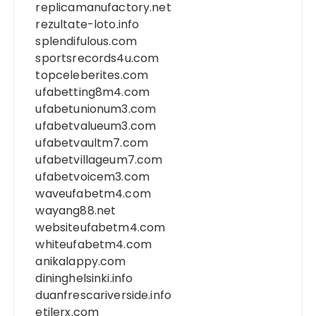
replicamanufactory.net
rezultate-loto.info
splendifulous.com
sportsrecords4u.com
topceleberites.com
ufabetting8m4.com
ufabetunionum3.com
ufabetvalueum3.com
ufabetvaultm7.com
ufabetvillageum7.com
ufabetvoicem3.com
waveufabetm4.com
wayang88.net
websiteufabetm4.com
whiteufabetm4.com
anikalappy.com
dininghelsinki.info
duanfrescariverside.info
etilerx.com