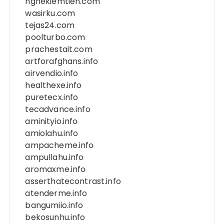
nghekiemtien.com
wasirku.com
tejas24.com
poolturbo.com
prachestait.com
artforafghans.info
airvendio.info
healthexe.info
puretecx.info
tecadvance.info
aminityio.info
amiolahu.info
ampacheme.info
ampullahu.info
aromaxme.info
asserthatecontrast.info
atenderme.info
bangumiio.info
bekosunhu.info