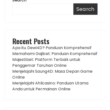
Search
Search
Recent Posts
Apa itu Dewi4D? Panduan Komprehensif
Memahami Gajibet: Panduan Komprehensif
Majestibet: Platform Terbaik untuk
Penggemar Taruhan Online
Menjelajahi Saung4D: Masa Depan Game
Online
Menjelajahi Ahlicasino: Panduan Utama
Anda untuk Permainan Online