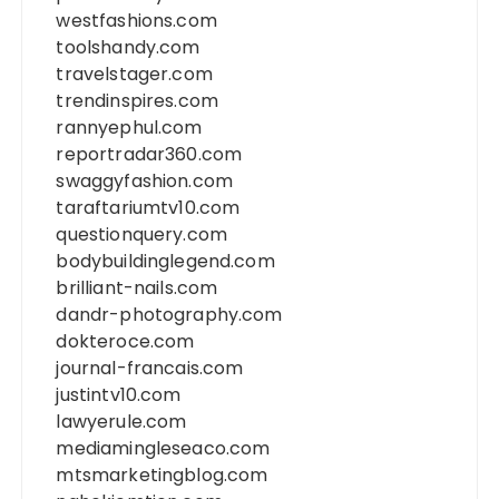
westfashions.com
toolshandy.com
travelstager.com
trendinspires.com
rannyephul.com
reportradar360.com
swaggyfashion.com
taraftariumtv10.com
questionquery.com
bodybuildinglegend.com
brilliant-nails.com
dandr-photography.com
dokteroce.com
journal-francais.com
justintv10.com
lawyerule.com
mediamingleseaco.com
mtsmarketingblog.com