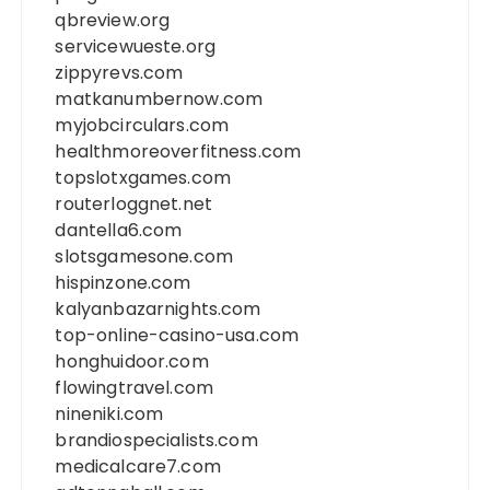
qbreview.org
servicewueste.org
zippyrevs.com
matkanumbernow.com
myjobcirculars.com
healthmoreoverfitness.com
topslotxgames.com
routerloggnet.net
dantella6.com
slotsgamesone.com
hispinzone.com
kalyanbazarnights.com
top-online-casino-usa.com
honghuidoor.com
flowingtravel.com
nineniki.com
brandiospecialists.com
medicalcare7.com