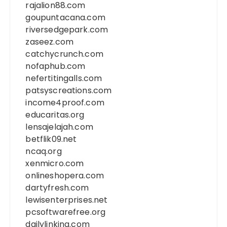
rajalion88.com
goupuntacana.com
riversedgepark.com
zaseez.com
catchycrunch.com
nofaphub.com
nefertitingalls.com
patsyscreations.com
income4proof.com
educaritas.org
lensajelajah.com
betflik09.net
ncaq.org
xenmicro.com
onlineshopera.com
dartyfresh.com
lewisenterprises.net
pcsoftwarefree.org
dailylinking.com