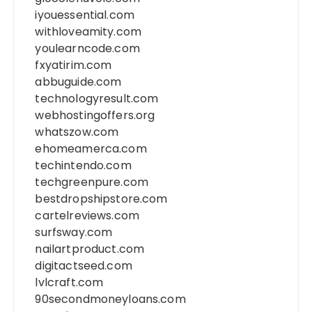
iyouessential.com
withloveamity.com
youlearncode.com
fxyatirim.com
abbuguide.com
technologyresult.com
webhostingoffers.org
whatszow.com
ehomeamerca.com
techintendo.com
techgreenpure.com
bestdropshipstore.com
cartelreviews.com
surfsway.com
nailartproduct.com
digitactseed.com
lvlcraft.com
90secondmoneyloans.com