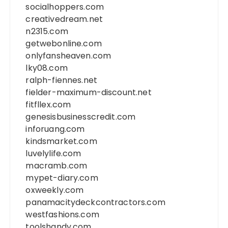
socialhoppers.com
creativedream.net
n2315.com
getwebonline.com
onlyfansheaven.com
lky08.com
ralph-fiennes.net
fielder-maximum-discount.net
fitfllex.com
genesisbusinesscredit.com
inforuang.com
kindsmarket.com
luvelylife.com
macramb.com
mypet-diary.com
oxweekly.com
panamacitydeckcontractors.com
westfashions.com
toolshandy.com