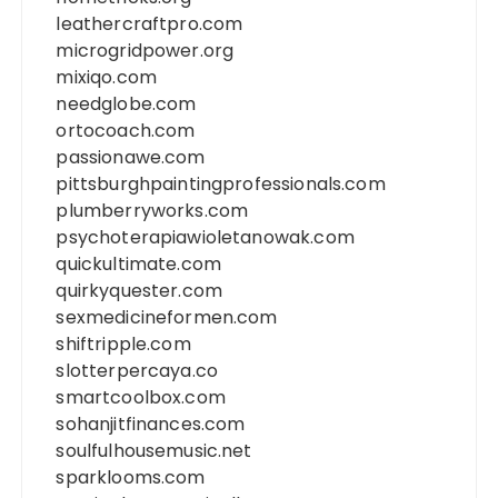
leathercraftpro.com
microgridpower.org
mixiqo.com
needglobe.com
ortocoach.com
passionawe.com
pittsburghpaintingprofessionals.com
plumberryworks.com
psychoterapiawioletanowak.com
quickultimate.com
quirkyquester.com
sexmedicineformen.com
shiftripple.com
slotterpercaya.co
smartcoolbox.com
sohanjitfinances.com
soulfulhousemusic.net
sparklooms.com