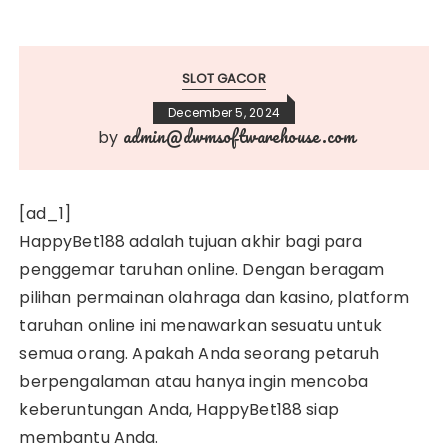
SLOT GACOR
December 5, 2024
admin@dwmsoftwarehouse.com
by
[ad_1]
HappyBet188 adalah tujuan akhir bagi para
penggemar taruhan online. Dengan beragam
pilihan permainan olahraga dan kasino, platform
taruhan online ini menawarkan sesuatu untuk
semua orang. Apakah Anda seorang petaruh
berpengalaman atau hanya ingin mencoba
keberuntungan Anda, HappyBet188 siap
membantu Anda.