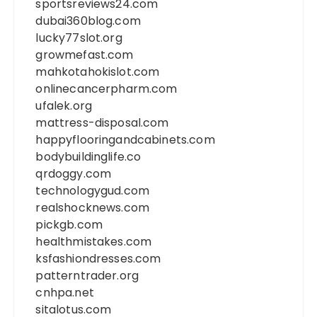
sportsreviews24.com
dubai360blog.com
lucky77slot.org
growmefast.com
mahkotahokislot.com
onlinecancerpharm.com
ufalek.org
mattress-disposal.com
happyflooringandcabinets.com
bodybuildinglife.co
qrdoggy.com
technologygud.com
realshocknews.com
pickgb.com
healthmistakes.com
ksfashiondresses.com
patterntrader.org
cnhpa.net
sitalotus.com