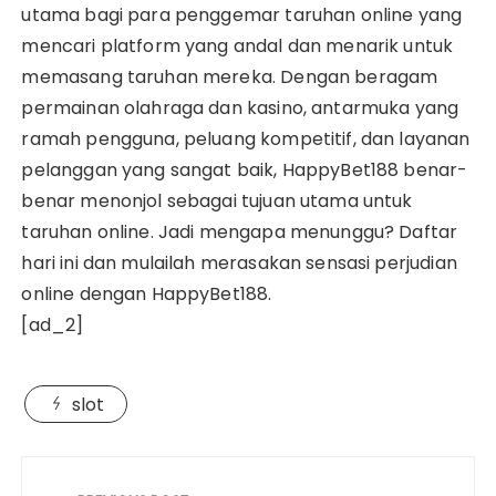
utama bagi para penggemar taruhan online yang
mencari platform yang andal dan menarik untuk
memasang taruhan mereka. Dengan beragam
permainan olahraga dan kasino, antarmuka yang
ramah pengguna, peluang kompetitif, dan layanan
pelanggan yang sangat baik, HappyBet188 benar-
benar menonjol sebagai tujuan utama untuk
taruhan online. Jadi mengapa menunggu? Daftar
hari ini dan mulailah merasakan sensasi perjudian
online dengan HappyBet188.
[ad_2]
slot
Post