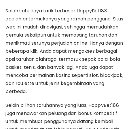
Salah satu daya tarik terbesar HappyBet188
adalah antarmukanya yang ramah pengguna. Situs
web ini mudah dinavigasi, sehingga memudahkan
pemula sekalipun untuk memasang taruhan dan
menikmati serunya perjudian online. Hanya dengan
beberapa klik, Anda dapat mengakses berbagai
opsi taruhan olahraga, termasuk sepak bola, bola
basket, tenis, dan banyak lagi. Anda juga dapat
mencoba permainan kasino seperti slot, blackjack,
dan roulette untuk jenis kegembiraan yang
berbeda.
Selain pilihan taruhannya yang luas, HappyBet188
juga menawarkan peluang dan bonus kompetitif
untuk membuat penggunanya datang kembali