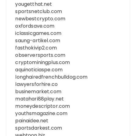
yougetthat.net
sportsnetclub.com
newbestcrypto.com
oxfordsave.com
iclassicgames.com
saung-artikel.com
fasthokivip2.com
observersports.com
cryptominingplus.com
aquinoticiaspe.com
longhairedfrenchbulldog.com
lawyersforhire.co
businemarket.com
matahari88play.net
moneydescriptor.com
youthsmagazine.com
painaidee.net
sportsdarkest.com
webtoon.biz