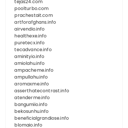
tejas24.com
poolturbo.com
prachestait.com
artforafghans.info
airvendio.info
healthexe.info
puretecx.info
tecadvance.info
aminityio.info
amiolahu.info
ampacheme.info
ampullahu.info
aromaxme.info
asserthatecontrast.info
atenderme.info
bangumiio.info
bekosunhu.info
beneficialgrandiose.info
blomaio.info