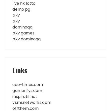
live hk lotto
demo pg
pkv
pkv
dominoqq
pkv games
pkv dominoqq
Links
uae-times.com
gamerifys.com
inspiratif.net
vsmsnetworks.com
offthem.com