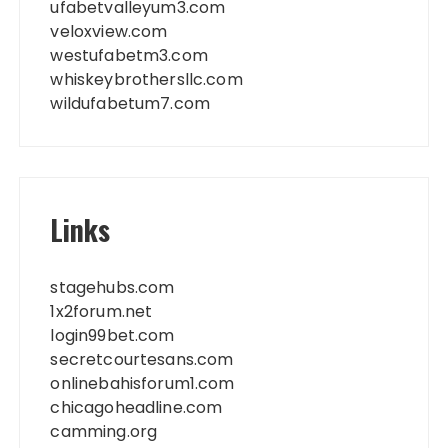
ufabetvalleyum3.com
veloxview.com
westufabetm3.com
whiskeybrothersllc.com
wildufabetum7.com
Links
stagehubs.com
1x2forum.net
login99bet.com
secretcourtesans.com
onlinebahisforum1.com
chicagoheadline.com
camming.org