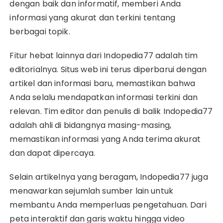
dengan baik dan informatif, memberi Anda
informasi yang akurat dan terkini tentang
berbagai topik.
Fitur hebat lainnya dari Indopedia77 adalah tim
editorialnya. Situs web ini terus diperbarui dengan
artikel dan informasi baru, memastikan bahwa
Anda selalu mendapatkan informasi terkini dan
relevan. Tim editor dan penulis di balik Indopedia77
adalah ahli di bidangnya masing-masing,
memastikan informasi yang Anda terima akurat
dan dapat dipercaya.
Selain artikelnya yang beragam, Indopedia77 juga
menawarkan sejumlah sumber lain untuk
membantu Anda memperluas pengetahuan. Dari
peta interaktif dan garis waktu hingga video