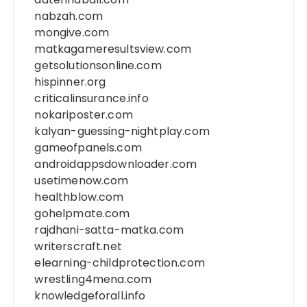
nabzah.com
mongive.com
matkagameresultsview.com
getsolutionsonline.com
hispinner.org
criticalinsurance.info
nokariposter.com
kalyan-guessing-nightplay.com
gameofpanels.com
androidappsdownloader.com
usetimenow.com
healthblow.com
gohelpmate.com
rajdhani-satta-matka.com
writerscraft.net
elearning-childprotection.com
wrestling4mena.com
knowledgeforall.info