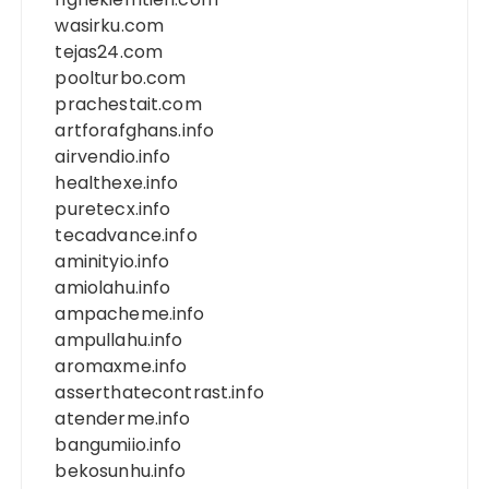
wasirku.com
tejas24.com
poolturbo.com
prachestait.com
artforafghans.info
airvendio.info
healthexe.info
puretecx.info
tecadvance.info
aminityio.info
amiolahu.info
ampacheme.info
ampullahu.info
aromaxme.info
asserthatecontrast.info
atenderme.info
bangumiio.info
bekosunhu.info