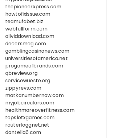
thepioneerxpress.com
howtofixissue.com
teamufabet.biz
webfullform.com
allviddownload.com
decorsmag.com
gamblingcasinonews.com
universitiesofamerica.net
progameofbrands.com
qbreview.org
servicewueste.org
zippyrevs.com
matkanumbernow.com
myjobcirculars.com
healthmoreoverfitness.com
topslotxgames.com
routerloggnet.net
dantella6.com