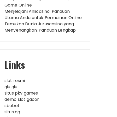
Game Online
Menjelajahi Ahlicasino: Panduan
Utama Anda untuk Permainan Online
Temukan Dunia Juruscasino yang
Menyenangkan: Panduan Lengkap
Links
slot resmi
qiu qiu
situs pkv games
demo slot gacor
sbobet
situs qq