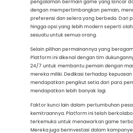
pengalaman bermain game yang lancar dan
dengan mempertimbangkan pemain, men
preferensi dan selera yang berbeda. Dari p
hingga opsi yang lebih modern seperti olah
sesuatu untuk semua orang.
Selain pilihan permainannya yang beragam
Platform ini dikenal dengan tim dukungann
24/7 untuk membantu pemain dengan mas
mereka miliki. Dedikasi terhadap kepuasa
mendapatkan pengikut setia dari para pem
mendapatkan lebih banyak lagi.
Faktor kunci lain dalam pertumbuhan pes
kemitraannya. Platform ini telah berkol
terkemuka untuk menawarkan game terbar
Mereka juga berinvestasi dalam kampanye 