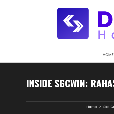
Skip
to
content
HOME
INSIDE SGCWIN: RAH
Home
Slot G