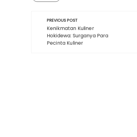
Post
PREVIOUS POST
navigation
Kenikmatan Kuliner
Hokidewa: Surganya Para
Pecinta Kuliner