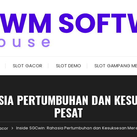
SLOT GACOR
SLOT DEMO
SLOT GAMPANG M
ASIA PERTUMBUHAN DAN KES
PESAT
Inside SGCwin: Rahasia Pertumbuhan dan Kesuksesan Mer
acor