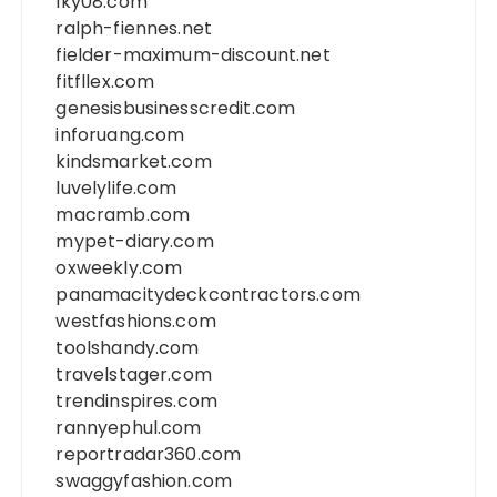
lky08.com
ralph-fiennes.net
fielder-maximum-discount.net
fitfllex.com
genesisbusinesscredit.com
inforuang.com
kindsmarket.com
luvelylife.com
macramb.com
mypet-diary.com
oxweekly.com
panamacitydeckcontractors.com
westfashions.com
toolshandy.com
travelstager.com
trendinspires.com
rannyephul.com
reportradar360.com
swaggyfashion.com