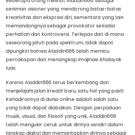
Beberapa orang melihat Aladdin666 sebagai
seniman visioner yang mendorong batas-batas
kreativitas dan ekspresi diri, sementara yang lain
memandangnya sebagai provokator sekadar
perhatian dan kontroversi. Terlepas dari di mana
seseorang jatuh pada spektrum, tidak dapat
dipungkiri bahwa Aladdin666 telah memicu
percakapan dan menangkap imajinasi khalayak
luas.
Karena Aladdin666 terus berkembang dan
menjelajahi jalan kreatif baru, satu hal yang pasti:
Kehadirannya di dunia online adalah salah satu
yang tidak dapat diabaikan. Dengan perpaduan
musik, visual, dan filosofi yang unik, Aladdin666
telah mengukir ceruk untuk dirinya sendiri dalam
lanskap digital dan memantapkan dirinya sebagai