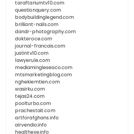
taraftariumtv10.com
questionquery.com
bodybuildinglegend.com
brilliant-nails.com
dandr-photography.com
dokteroce.com
journal-francais.com
justintv10.com
lawyerule.com
mediamingleseaco.com
mtsmarketingblog.com
nghekiemtien.com
wasirku.com
tejas24.com
poolturbo.com
prachestait.com
artforafghans.info
airvendio.info
healthexe.info