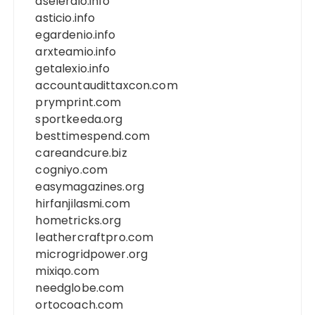
aseleraio.info
asticio.info
egardenio.info
arxteamio.info
getalexio.info
accountaudittaxcon.com
prymprint.com
sportkeeda.org
besttimespend.com
careandcure.biz
cogniyo.com
easymagazines.org
hirfanjilasmi.com
hometricks.org
leathercraftpro.com
microgridpower.org
mixiqo.com
needglobe.com
ortocoach.com