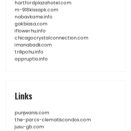
hartfordplazahotel.com
m-918kissapk.com
nabavkame.info
gakbiasa.com
iflowerhu.info
chicagocrystalconnection.com
imanabadii.com
trilipohu.info
appruptio.info
Links
punjwanis.com
the-parcs-clematiscondos.com
jusu-gb.com