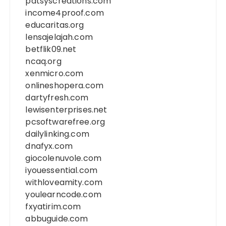
patsyscreations.com
income4proof.com
educaritas.org
lensajelajah.com
betflik09.net
ncaq.org
xenmicro.com
onlineshopera.com
dartyfresh.com
lewisenterprises.net
pcsoftwarefree.org
dailylinking.com
dnafyx.com
giocolenuvole.com
iyouessential.com
withloveamity.com
youlearncode.com
fxyatirim.com
abbuguide.com