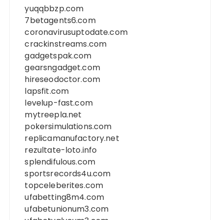
yuqqbbzp.com
7betagents6.com
coronavirusuptodate.com
crackinstreams.com
gadgetspak.com
gearsngadget.com
hireseodoctor.com
lapsfit.com
levelup-fast.com
mytreepla.net
pokersimulations.com
replicamanufactory.net
rezultate-loto.info
splendifulous.com
sportsrecords4u.com
topceleberites.com
ufabetting8m4.com
ufabetunionum3.com