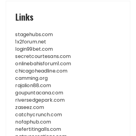
Links
stagehubs.com
1x2forum.net
login99bet.com
secretcourtesans.com
onlinebahisforum1.com
chicagoheadline.com
camming.org
rajalion88.com
goupuntacana.com
riversedgepark.com
zaseez.com
catchycrunch.com
nofaphub.com
nefertitingalls.com