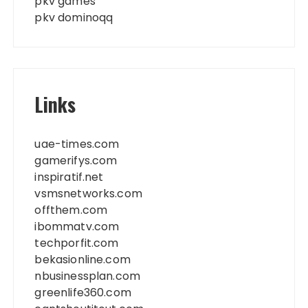
pkv games
pkv dominoqq
Links
uae-times.com
gamerifys.com
inspiratif.net
vsmsnetworks.com
offthem.com
ibommatv.com
techporfit.com
bekasionline.com
nbusinessplan.com
greenlife360.com