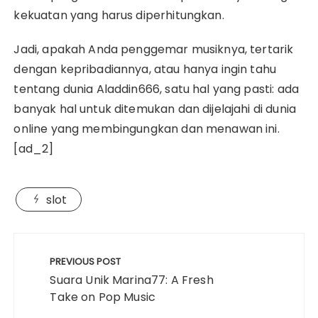
kekuatan yang harus diperhitungkan.
Jadi, apakah Anda penggemar musiknya, tertarik
dengan kepribadiannya, atau hanya ingin tahu
tentang dunia Aladdin666, satu hal yang pasti: ada
banyak hal untuk ditemukan dan dijelajahi di dunia
online yang membingungkan dan menawan ini.
[ad_2]
slot
Post
navigation
PREVIOUS POST
Suara Unik Marina77: A Fresh
Take on Pop Music