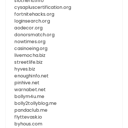
slotherio.info
cysapluscertification.org
fortnitehacks.org
loginsearch.org
aodecor.org
donorsmatch.org
nowtimes.org
casinoeing.org
livemocha.biz
streetlife.biz
hyves.biz
enoughinfo.net
pinhive.net
warnabet.net
bollym4u.me
bolly2tollyblog.me
pandaclub.me
flyttevask.io
byhous.com