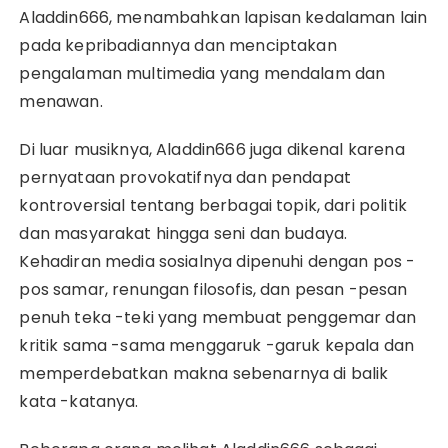
Aladdin666, menambahkan lapisan kedalaman lain
pada kepribadiannya dan menciptakan
pengalaman multimedia yang mendalam dan
menawan.
Di luar musiknya, Aladdin666 juga dikenal karena
pernyataan provokatifnya dan pendapat
kontroversial tentang berbagai topik, dari politik
dan masyarakat hingga seni dan budaya.
Kehadiran media sosialnya dipenuhi dengan pos -
pos samar, renungan filosofis, dan pesan -pesan
penuh teka -teki yang membuat penggemar dan
kritik sama -sama menggaruk -garuk kepala dan
memperdebatkan makna sebenarnya di balik
kata -katanya.