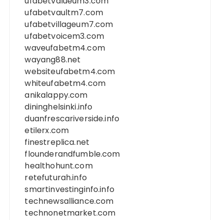
ufabetvalueum3.com
ufabetvaultm7.com
ufabetvillageum7.com
ufabetvoicem3.com
waveufabetm4.com
wayang88.net
websiteufabetm4.com
whiteufabetm4.com
anikalappy.com
dininghelsinki.info
duanfrescariverside.info
etilerx.com
finestreplica.net
flounderandfumble.com
healthohunt.com
retefuturah.info
smartinvestinginfo.info
technewsalliance.com
technonetmarket.com