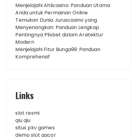
Menjelajahi Ahlicasino: Panduan Utama
Anda untuk Permainan Online
Temukan Dunia Juruscasino yang
Menyenangkan: Panduan Lengkap
Pentingnya Plisbet dalam Arsitektur
Modern
Menjelajahi Fitur Bunga99: Panduan
Komprehensif
Links
slot resmi
qiu qiu
situs pkv games
demo slot gacor