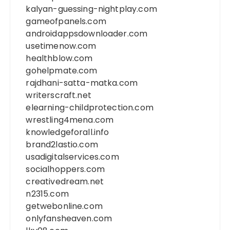
kalyan-guessing-nightplay.com
gameofpanels.com
androidappsdownloader.com
usetimenow.com
healthblow.com
gohelpmate.com
rajdhani-satta-matka.com
writerscraft.net
elearning-childprotection.com
wrestling4mena.com
knowledgeforall.info
brand2lastio.com
usadigitalservices.com
socialhoppers.com
creativedream.net
n2315.com
getwebonline.com
onlyfansheaven.com