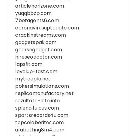
articlehorizone.com
yuqqbbzp.com
7betagents6.com
coronavirusuptodate.com
crackinstreams.com
gadgetspak.com
gearsngadget.com
hireseodoctor.com
lapsfit.com
levelup-fast.com
mytreepla.net
pokersimulations.com
replicamanufactory.net
rezultate-loto.info
splendifulous.com
sportsrecords4u.com
topceleberites.com
ufabetting8m4.com