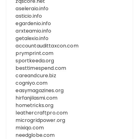
zqscore.net
aseleraio.info
asticio.info
egardenio.info
arxteamio.info
getalexio.info
accountaudittaxcon.com
prymprint.com
sportkeeda.org
besttimespend.com
careandcure.biz
cogniyo.com
easymagazines.org
hirfanjilasmi.com
hometricks.org
leathercraftpro.com
microgridpower.org
mixiqo.com
needglobe.com