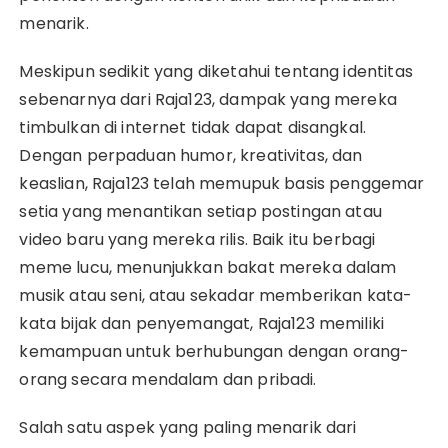
menarik.
Meskipun sedikit yang diketahui tentang identitas
sebenarnya dari Raja123, dampak yang mereka
timbulkan di internet tidak dapat disangkal.
Dengan perpaduan humor, kreativitas, dan
keaslian, Raja123 telah memupuk basis penggemar
setia yang menantikan setiap postingan atau
video baru yang mereka rilis. Baik itu berbagi
meme lucu, menunjukkan bakat mereka dalam
musik atau seni, atau sekadar memberikan kata-
kata bijak dan penyemangat, Raja123 memiliki
kemampuan untuk berhubungan dengan orang-
orang secara mendalam dan pribadi.
Salah satu aspek yang paling menarik dari