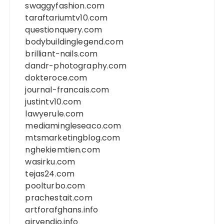
swaggyfashion.com
taraftariumtv10.com
questionquery.com
bodybuildinglegend.com
brilliant-nails.com
dandr-photography.com
dokteroce.com
journal-francais.com
justintv10.com
lawyerule.com
mediamingleseaco.com
mtsmarketingblog.com
nghekiemtien.com
wasirku.com
tejas24.com
poolturbo.com
prachestait.com
artforafghans.info
airvendio.info