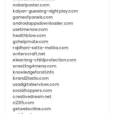
nokariposter.com
kalyan-guessing-nightplay.com
gameofpanels.com
androidappsdownloader.com
usetimenow.com
healthblow.com
gohelpmate.com
rajdhani-satta-matka.com
writerscraft.net
elearning-childprotection.com
wrestling4mena.com
knowledgeforall.info
brand2lastio.com
usadigitalservices.com
socialhoppers.com
creativedream.net
n2315.com
getwebonline.com