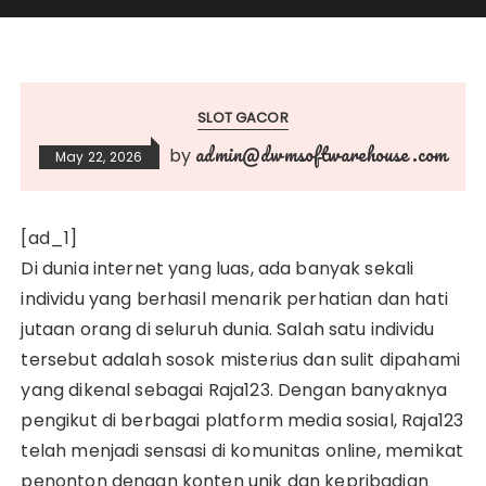
SLOT GACOR
admin@dwmsoftwarehouse.com
by
May 22, 2026
[ad_1]
Di dunia internet yang luas, ada banyak sekali
individu yang berhasil menarik perhatian dan hati
jutaan orang di seluruh dunia. Salah satu individu
tersebut adalah sosok misterius dan sulit dipahami
yang dikenal sebagai Raja123. Dengan banyaknya
pengikut di berbagai platform media sosial, Raja123
telah menjadi sensasi di komunitas online, memikat
penonton dengan konten unik dan kepribadian