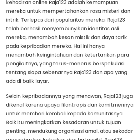
kehadiran online Raja123 adalah kemampuan
mereka untuk mempertahankan rasa misteri dan
intrik. Terlepas dari popularitas mereka, Raja123
telah berhasil menyembunyikan identitas asli
mereka, menambah kesan mistik dan daya tarik
pada kepribadian mereka. Hal ini hanya
menambah keingintahuan dan ketertarikan para
pengikutnya, yang terus-menerus berspekulasi
tentang siapa sebenarnya Raja123 dan apa yang
ada di balik layar.
Selain kepribadiannya yang menawan, Raja123 juga
dikenal karena upaya filantropis dan komitmennya
untuk memberi kembali kepada komunitasnya.
Baik itu meningkatkan kesadaran untuk tujuan
penting, mendukung organisasi amal, atau sekadar
menyebarkan kebaikan dan hal positif, Raja123