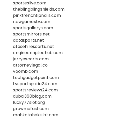
sporteslive.com
theblingblingshields.com
pinkfrenchtipnails.com
newgamestv.com
sportsgallerys.com
sportsmirrors.net
datasports.net
atasehirescortu.net
engineeringtechub.com
jerryescorts.com
attorneylegal.co
voomb.com
techgadgetpoint.com
tvsportsguide24.com
sportsreviews24.com
dubai360blog.com
lucky77slot.org
growmefast.com
mahkotahokislot.com