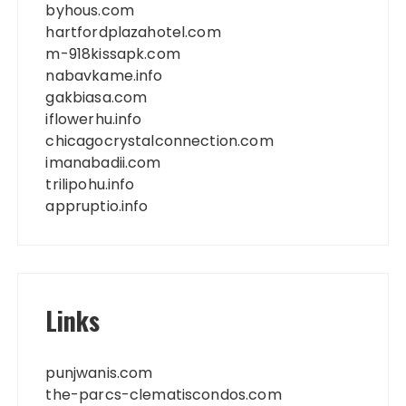
byhous.com
hartfordplazahotel.com
m-918kissapk.com
nabavkame.info
gakbiasa.com
iflowerhu.info
chicagocrystalconnection.com
imanabadii.com
trilipohu.info
appruptio.info
Links
punjwanis.com
the-parcs-clematiscondos.com