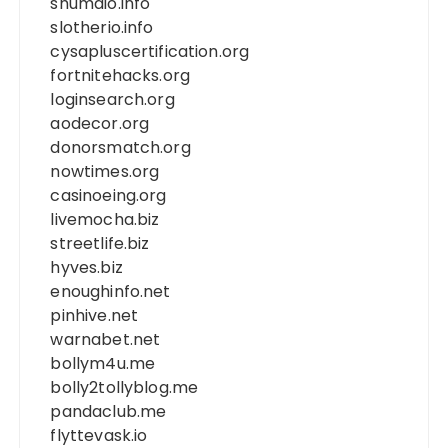
shumaio.info
slotherio.info
cysapluscertification.org
fortnitehacks.org
loginsearch.org
aodecor.org
donorsmatch.org
nowtimes.org
casinoeing.org
livemocha.biz
streetlife.biz
hyves.biz
enoughinfo.net
pinhive.net
warnabet.net
bollym4u.me
bolly2tollyblog.me
pandaclub.me
flyttevask.io