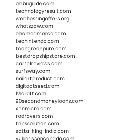
abbuguide.com
technologyresult.com
webhostingoffers.org
whatszow.com
ehomeamerca.com
techintendo.com
techgreenpure.com
bestdropshipstore.com
cartelreviews.com
surfsway.com
nailartproduct.com
digitactseed.com
lvlcraft.com
90secondmoneyloans.com
xenmicro.com
rodrovers.com
tripssolution.com
satta-king-india.com
yukigassencanada.com