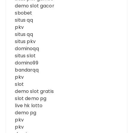
demo slot gacor
sbobet
situs qq
pkv
situs qq
situs pkv
dominoqq
situs slot
domino99
bandarqq
pkv
slot
demo slot gratis
slot demo pg
live hk lotto
demo pg
pkv
pkv