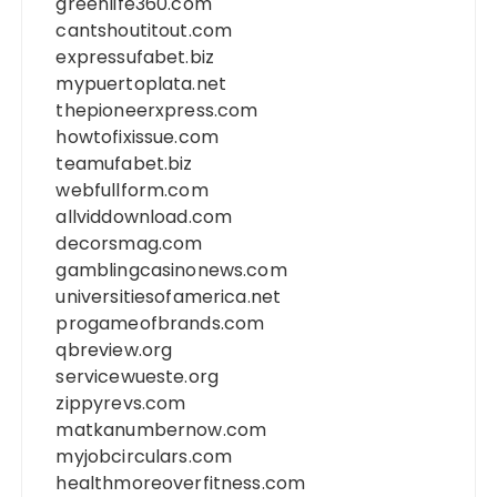
greenlife360.com
cantshoutitout.com
expressufabet.biz
mypuertoplata.net
thepioneerxpress.com
howtofixissue.com
teamufabet.biz
webfullform.com
allviddownload.com
decorsmag.com
gamblingcasinonews.com
universitiesofamerica.net
progameofbrands.com
qbreview.org
servicewueste.org
zippyrevs.com
matkanumbernow.com
myjobcirculars.com
healthmoreoverfitness.com