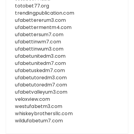
totobet77.org
trendingpublication.com
ufabettererum3.com
ufabettermentm4.com
ufabettersum7.com
ufabettinwm7.com
ufabettinwum3.com
ufabetunitedm3.com
ufabetunitedm7.com
ufabetuskedm7.com
ufabetutoredm3.com
ufabetutoredm7.com
ufabetvalleyum3.com
veloxview.com
westufabetm3.com
whiskeybrothersllc.com
wildufabetum7.com