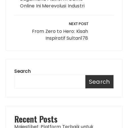
Online Ini Merevolusi Industri
NEXT POST
From Zero to Hero: Kisah
Inspiratif Sultan178
Search
Search
Recent Posts
Majestibet: Platform Terbaik untuk