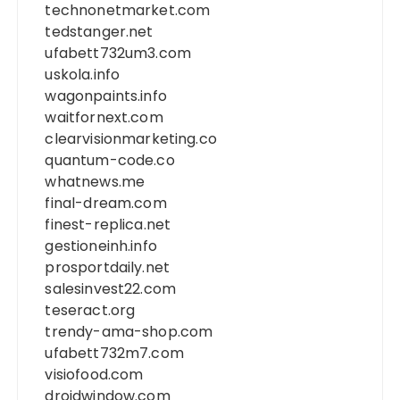
technonetmarket.com
tedstanger.net
ufabett732um3.com
uskola.info
wagonpaints.info
waitfornext.com
clearvisionmarketing.co
quantum-code.co
whatnews.me
final-dream.com
finest-replica.net
gestioneinh.info
prosportdaily.net
salesinvest22.com
teseract.org
trendy-ama-shop.com
ufabett732m7.com
visiofood.com
droidwindow.com