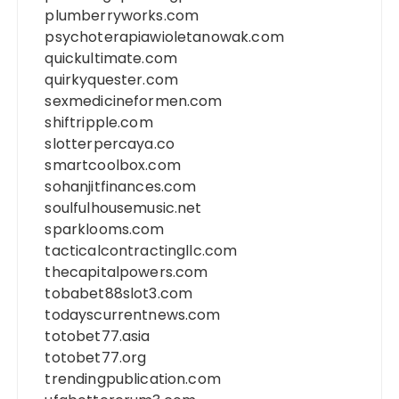
plumberryworks.com
psychoterapiawioletanowak.com
quickultimate.com
quirkyquester.com
sexmedicineformen.com
shiftripple.com
slotterpercaya.co
smartcoolbox.com
sohanjitfinances.com
soulfulhousemusic.net
sparklooms.com
tacticalcontractingllc.com
thecapitalpowers.com
tobabet88slot3.com
todayscurrentnews.com
totobet77.asia
totobet77.org
trendingpublication.com