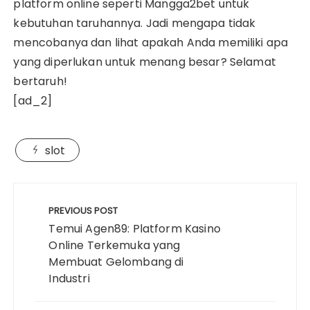
platform online seperti Mangga2bet untuk
kebutuhan taruhannya. Jadi mengapa tidak
mencobanya dan lihat apakah Anda memiliki apa
yang diperlukan untuk menang besar? Selamat
bertaruh!
[ad_2]
slot
Post
navigation
PREVIOUS POST
Temui Agen89: Platform Kasino
Online Terkemuka yang
Membuat Gelombang di
Industri