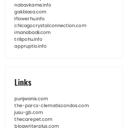
nabavkame.info
gakbiasa.com
iflowerhu.info
chicagocrystalconnection.com
imanabadii.com
trilipohu.info
appruptio.info
Links
punjwanis.com
the-parcs-clematiscondos.com
jusu-gb.com
thecarepet.com
blogwriterplus.com