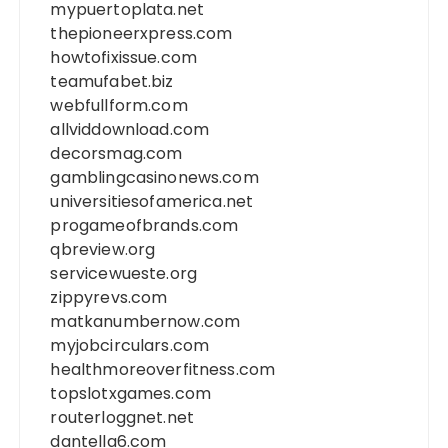
mypuertoplata.net
thepioneerxpress.com
howtofixissue.com
teamufabet.biz
webfullform.com
allviddownload.com
decorsmag.com
gamblingcasinonews.com
universitiesofamerica.net
progameofbrands.com
qbreview.org
servicewueste.org
zippyrevs.com
matkanumbernow.com
myjobcirculars.com
healthmoreoverfitness.com
topslotxgames.com
routerloggnet.net
dantella6.com