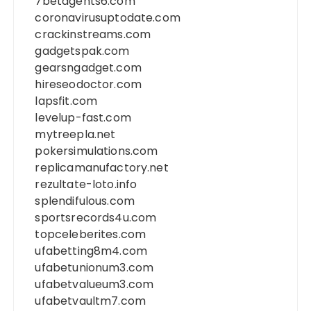
7betagents6.com
coronavirusuptodate.com
crackinstreams.com
gadgetspak.com
gearsngadget.com
hireseodoctor.com
lapsfit.com
levelup-fast.com
mytreepla.net
pokersimulations.com
replicamanufactory.net
rezultate-loto.info
splendifulous.com
sportsrecords4u.com
topceleberites.com
ufabetting8m4.com
ufabetunionum3.com
ufabetvalueum3.com
ufabetvaultm7.com