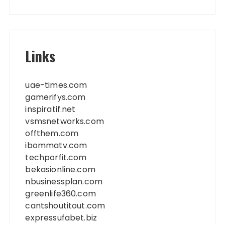
Links
uae-times.com
gamerifys.com
inspiratif.net
vsmsnetworks.com
offthem.com
ibommatv.com
techporfit.com
bekasionline.com
nbusinessplan.com
greenlife360.com
cantshoutitout.com
expressufabet.biz