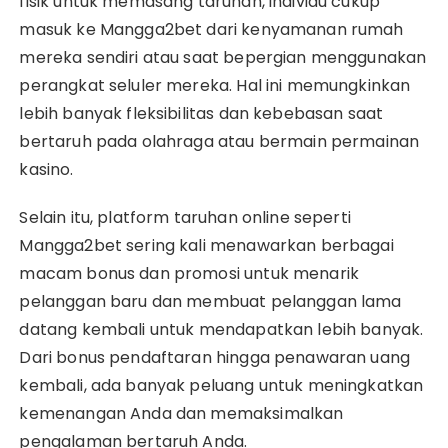
fisik untuk memasang taruhan, individu cukup
masuk ke Mangga2bet dari kenyamanan rumah
mereka sendiri atau saat bepergian menggunakan
perangkat seluler mereka. Hal ini memungkinkan
lebih banyak fleksibilitas dan kebebasan saat
bertaruh pada olahraga atau bermain permainan
kasino.
Selain itu, platform taruhan online seperti
Mangga2bet sering kali menawarkan berbagai
macam bonus dan promosi untuk menarik
pelanggan baru dan membuat pelanggan lama
datang kembali untuk mendapatkan lebih banyak.
Dari bonus pendaftaran hingga penawaran uang
kembali, ada banyak peluang untuk meningkatkan
kemenangan Anda dan memaksimalkan
pengalaman bertaruh Anda.