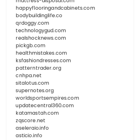
mattress-disposal.com
happyflooringandcabinets.com
bodybuildinglife.co
qrdoggy.com
technologygud.com
realshocknews.com
pickgb.com
healthmistakes.com
ksfashiondresses.com
patterntrader.org
cnhpa.net
sitalotus.com
supernotes.org
worldsportsempires.com
updatecentral360.com
katamastah.com
zqscore.net
aseleraio.info
asticio.info