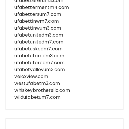
ufabettererum3.com
ufabettermentm4.com
ufabettersum7.com
ufabettinwm7.com
ufabettinwum3.com
ufabetunitedm3.com
ufabetunitedm7.com
ufabetuskedm7.com
ufabetutoredm3.com
ufabetutoredm7.com
ufabetvalleyum3.com
veloxview.com
westufabetm3.com
whiskeybrothersllc.com
wildufabetum7.com