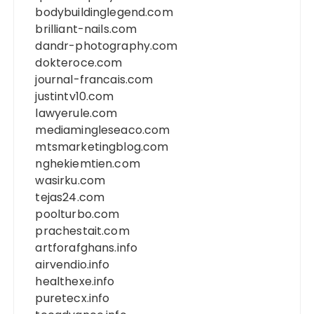
bodybuildinglegend.com
brilliant-nails.com
dandr-photography.com
dokteroce.com
journal-francais.com
justintv10.com
lawyerule.com
mediamingleseaco.com
mtsmarketingblog.com
nghekiemtien.com
wasirku.com
tejas24.com
poolturbo.com
prachestait.com
artforafghans.info
airvendio.info
healthexe.info
puretecx.info