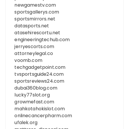
newgamestv.com
sportsgallerys.com
sportsmirrors.net
datasports.net
atasehirescortu.net
engineeringtechub.com
jerryescorts.com
attorneylegal.co
voomb.com
techgadgetpoint.com
tvsportsguide24.com
sportsreviews24.com
dubai360blog.com
lucky77slot.org
growmefast.com
mahkotahokislot.com
onlinecancerpharm.com
ufalek.org