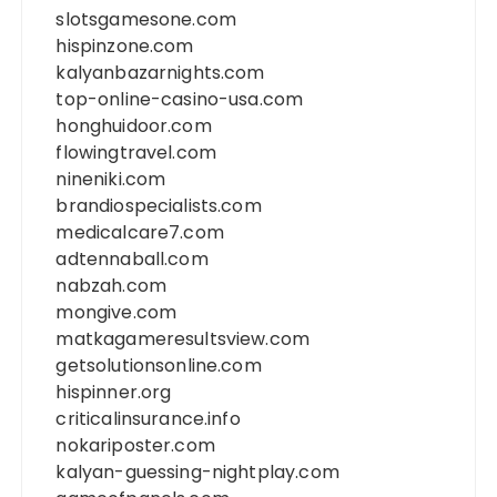
slotsgamesone.com
hispinzone.com
kalyanbazarnights.com
top-online-casino-usa.com
honghuidoor.com
flowingtravel.com
nineniki.com
brandiospecialists.com
medicalcare7.com
adtennaball.com
nabzah.com
mongive.com
matkagameresultsview.com
getsolutionsonline.com
hispinner.org
criticalinsurance.info
nokariposter.com
kalyan-guessing-nightplay.com