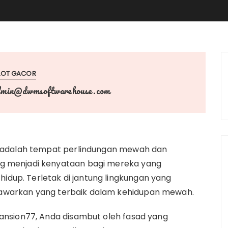
LOT GACOR
dmin@dwmsoftwarehouse.com
u adalah tempat perlindungan mewah dan
 menjadi kenyataan bagi mereka yang
hidup. Terletak di jantung lingkungan yang
menawarkan yang terbaik dalam kehidupan mewah.
ansion77, Anda disambut oleh fasad yang