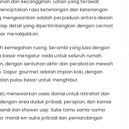
an dan kecanggihan. Lahan yang terawat
menciptakan rasa ketenangan dan ketenangan
ang mengesankan adalah perpaduan antara desain
tiap detail yang dipertimbangkan dengan cermat
nar menakjubkan.
leh kemegahan ruang. Serambi yang luas dengan
ga besar mengatur nada untuk seluruh rumah.
gan, dengan sentuhan akhir dan perabotan mewah
 Dapur gourmet adalah impian koki, dengan
, dan pulau besar untuk menghibur.
ati, menawarkan oasis damai untuk istirahat dan
, dengan area duduk pribadi, perapian, dan kamar
andi dan shower uap. Suite tamu sama-sama
 mandi en-suite pribadi dan pemandangan