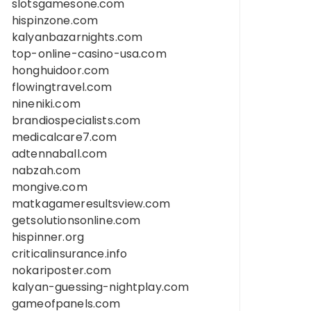
slotsgamesone.com
hispinzone.com
kalyanbazarnights.com
top-online-casino-usa.com
honghuidoor.com
flowingtravel.com
nineniki.com
brandiospecialists.com
medicalcare7.com
adtennaball.com
nabzah.com
mongive.com
matkagameresultsview.com
getsolutionsonline.com
hispinner.org
criticalinsurance.info
nokariposter.com
kalyan-guessing-nightplay.com
gameofpanels.com