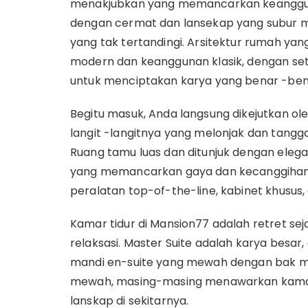
menakjubkan yang memancarkan keanggun
dengan cermat dan lansekap yang subur 
yang tak tertandingi. Arsitektur rumah y
modern dan keanggunan klasik, dengan se
untuk menciptakan karya yang benar -be
Begitu masuk, Anda langsung dikejutkan o
langit -langitnya yang melonjak dan tang
Ruang tamu luas dan ditunjuk dengan ele
yang memancarkan gaya dan kecanggihan.
peralatan top-of-the-line, kabinet khusus
Kamar tidur di Mansion77 adalah retret sej
relaksasi. Master Suite adalah karya besar
mandi en-suite yang mewah dengan bak m
mewah, masing-masing menawarkan kamar
lanskap di sekitarnya.