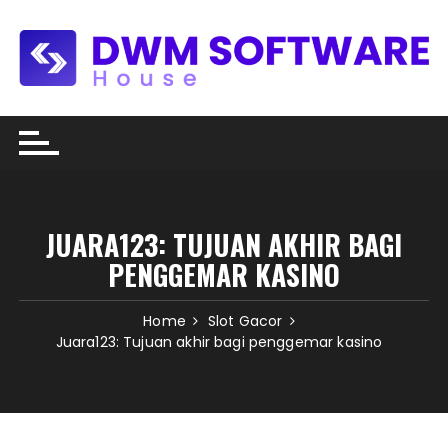
Skip
to
content
JUARA123: TUJUAN AKHIR BAGI
PENGGEMAR KASINO
Home
Slot Gacor
Juara123: Tujuan akhir bagi penggemar kasino