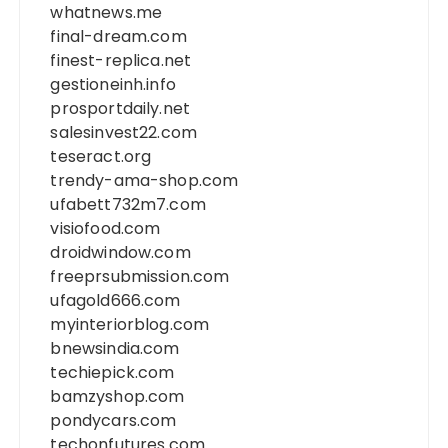
whatnews.me
final-dream.com
finest-replica.net
gestioneinh.info
prosportdaily.net
salesinvest22.com
teseract.org
trendy-ama-shop.com
ufabett732m7.com
visiofood.com
droidwindow.com
freeprsubmission.com
ufagold666.com
myinteriorblog.com
bnewsindia.com
techiepick.com
bamzyshop.com
pondycars.com
techonfutures.com