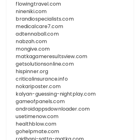
flowingtravel.com
nineniki.com
brandiospecialists.com
medicalcare7.com
adtennaball.com
nabzah.com
mongive.com
matkagameresultsview.com
getsolutionsonline.com
hispinner.org
criticalinsurance.info
nokariposter.com
kalyan-guessing-nightplay.com
gameofpanels.com
androidappsdownloader.com
usetimenow.com
healthblow.com
gohelpmate.com
rajdhani-satta-matka.com