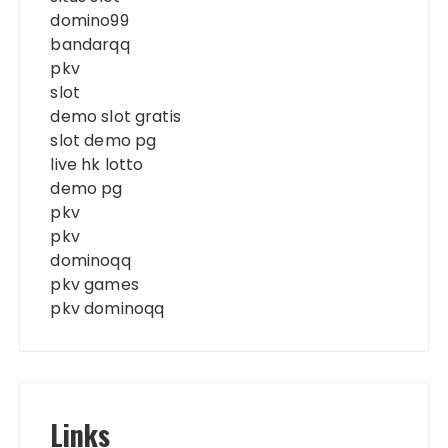
domino99
bandarqq
pkv
slot
demo slot gratis
slot demo pg
live hk lotto
demo pg
pkv
pkv
dominoqq
pkv games
pkv dominoqq
Links