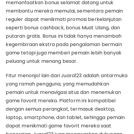
memanfaatkan bonus selamat datang untuk
membantu mereka memulai, sementara pemain
reguler dapat menikmati promosi berkelanjutan
seperti bonus cashback, bonus Muat Ulang, dan
putaran gratis. Bonus ini tidak hanya menambah
kegembiraan ekstra pada pengalaman bermain
game tetapi juga memberi pemain lebih banyak
peluang untuk menang besar.
Fitur menonjol lain dari Juara123 adalah antarmuka
yang ramah pengguna, yang memudahkan
pemain untuk menavigasi situs dan menemukan
game favorit mereka. Platform ini kompatibel
dengan semua perangkat, termasuk desktop,
laptop, smartphone, dan tablet, sehingga pemain
dapat menikmati game favorit mereka saat