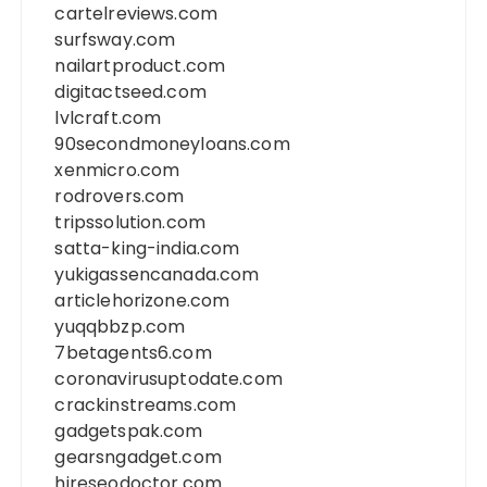
cartelreviews.com
surfsway.com
nailartproduct.com
digitactseed.com
lvlcraft.com
90secondmoneyloans.com
xenmicro.com
rodrovers.com
tripssolution.com
satta-king-india.com
yukigassencanada.com
articlehorizone.com
yuqqbbzp.com
7betagents6.com
coronavirusuptodate.com
crackinstreams.com
gadgetspak.com
gearsngadget.com
hireseodoctor.com