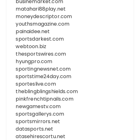
businemarket.com
matahari88play.net
moneydescriptor.com
youthsmagazine.com
painaidee.net
sportsdarkest.com
webtoon.biz
thesportswires.com
hyungpro.com
sportingnewsnet.com
sportstime24day.com
sporteslive.com
theblingblingshields.com
pinkfrenchtipnails.com
newgamestv.com
sportsgallerys.com
sportsmirrors.net
datasports.net
atasehirescortu.net