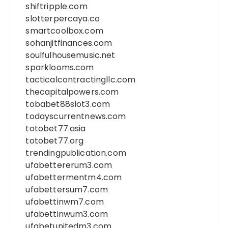
shiftripple.com
slotterpercaya.co
smartcoolbox.com
sohanjitfinances.com
soulfulhousemusic.net
sparklooms.com
tacticalcontractingllc.com
thecapitalpowers.com
tobabet88slot3.com
todayscurrentnews.com
totobet77.asia
totobet77.org
trendingpublication.com
ufabettererum3.com
ufabettermentm4.com
ufabettersum7.com
ufabettinwm7.com
ufabettinwum3.com
ufabetunitedm3.com