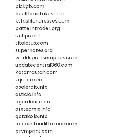
pickgb.com
healthmistakes.com
ksfashiondresses.com
patterntrader.org
cnhpa.net
sitalotus.com
supernotes.org
worldsportsempires.com
updatecentral360.com
katamastah.com
zqscore.net
aseleraio.info
asticio.info
egardenio.info
arxteamio.info
getalexio.info
accountaudittaxcon.com
prymprint.com