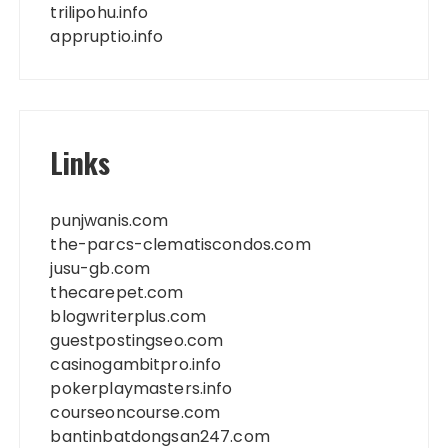
trilipohu.info
appruptio.info
Links
punjwanis.com
the-parcs-clematiscondos.com
jusu-gb.com
thecarepet.com
blogwriterplus.com
guestpostingseo.com
casinogambitpro.info
pokerplaymasters.info
courseoncourse.com
bantinbatdongsan247.com