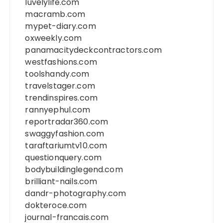
luvelylife.com
macramb.com
mypet-diary.com
oxweekly.com
panamacitydeckcontractors.com
westfashions.com
toolshandy.com
travelstager.com
trendinspires.com
rannyephul.com
reportradar360.com
swaggyfashion.com
taraftariumtv10.com
questionquery.com
bodybuildinglegend.com
brilliant-nails.com
dandr-photography.com
dokteroce.com
journal-francais.com