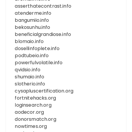
asserthatecontrast.info
atenderme.info
bangumiio.info
bekosunhu.info
beneficialgrandiose.info
blomaio.info
dosellinfoplete.info
podtubeio.info
powerfulvolatile.info
qvidsio.info
shumaio.info
slotherio.info
cysapluscertification.org
fortnitehacks.org
loginsearch.org
aodecor.org
donorsmatch.org
nowtimes.org