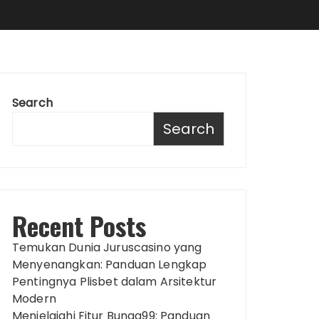
Search
Search
Recent Posts
Temukan Dunia Juruscasino yang
Menyenangkan: Panduan Lengkap
Pentingnya Plisbet dalam Arsitektur
Modern
Menjelajahi Fitur Bunga99: Panduan