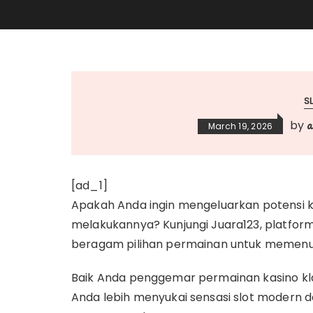
S
by
March 19, 2026
[ad_1]
Apakah Anda ingin mengeluarkan potensi
melakukannya? Kunjungi Juara123, platfo
beragam pilihan permainan untuk memenuh
Baik Anda penggemar permainan kasino klasi
Anda lebih menyukai sensasi slot modern d