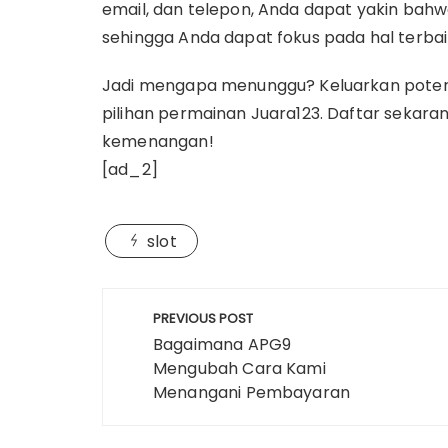
email, dan telepon, Anda dapat yakin bahw
sehingga Anda dapat fokus pada hal terba
Jadi mengapa menunggu? Keluarkan poten
pilihan permainan Juara123. Daftar sekara
kemenangan!
[ad_2]
slot
Post
PREVIOUS POST
navigation
Bagaimana APG9
Mengubah Cara Kami
Menangani Pembayaran