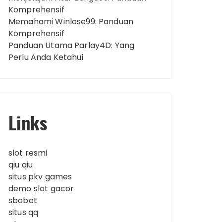
Komprehensif
Memahami Winlose99: Panduan
Komprehensif
Panduan Utama Parlay4D: Yang
Perlu Anda Ketahui
Links
slot resmi
qiu qiu
situs pkv games
demo slot gacor
sbobet
situs qq