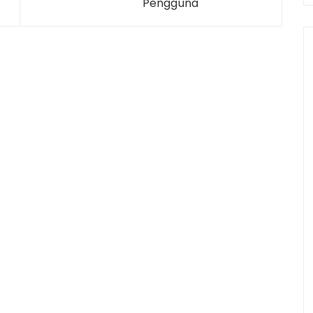
Pengguna