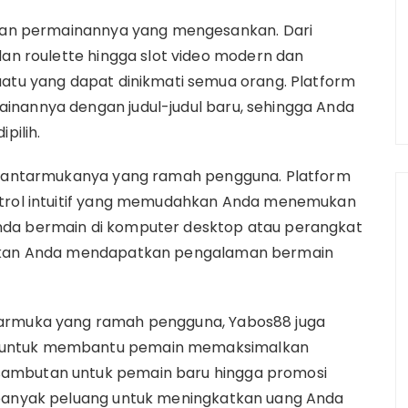
lihan permainannya yang mengesankan. Dari
dan roulette hingga slot video modern dan
uatu yang dapat dinikmati semua orang. Platform
inannya dengan judul-judul baru, sehingga Anda
pilih.
ah antarmukanya yang ramah pengguna. Platform
ontrol intuitif yang memudahkan Anda menemukan
nda bermain di komputer desktop atau perangkat
stikan Anda mendapatkan pengalaman bermain
tarmuka yang ramah pengguna, Yabos88 juga
i untuk membantu pemain memaksimalkan
sambutan untuk pemain baru hingga promosi
 banyak peluang untuk meningkatkan uang Anda