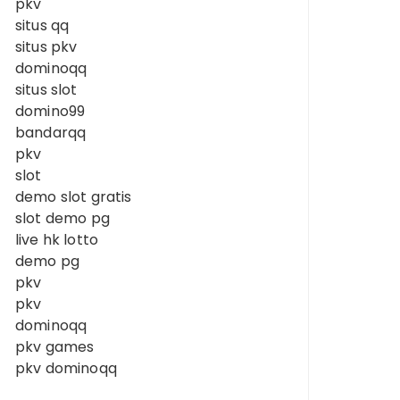
pkv
situs qq
situs pkv
dominoqq
situs slot
domino99
bandarqq
pkv
slot
demo slot gratis
slot demo pg
live hk lotto
demo pg
pkv
pkv
dominoqq
pkv games
pkv dominoqq