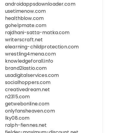
androidappsdownloader.com
usetimenow.com
healthblow.com
gohelpmate.com
rajdhani-satta-matka.com
writerscraft.net
elearning-childprotection.com
wrestling4mena.com
knowledgeforall.info
brand2lastio.com
usadigitalservices.com
socialhoppers.com
creativedream.net
n2315.com
getwebonline.com
onlyfansheaven.com
lky08.com
ralph-fiennes.net
fielder-maximum-discount.net