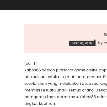
S
a
by
May 26, 2026
[ad_1]
Yabos88 adalah platform game online po
permainan untuk dinikmati para pemain. Ba
setelah hari yang melelahkan atau seoran
memiliki sesuatu untuk semua orang. De
beragam pilihan permainan, Yabos88 adal
tingkat keahlian.