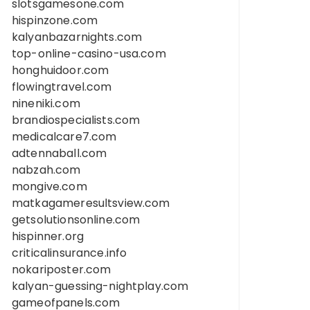
slotsgamesone.com
hispinzone.com
kalyanbazarnights.com
top-online-casino-usa.com
honghuidoor.com
flowingtravel.com
nineniki.com
brandiospecialists.com
medicalcare7.com
adtennaball.com
nabzah.com
mongive.com
matkagameresultsview.com
getsolutionsonline.com
hispinner.org
criticalinsurance.info
nokariposter.com
kalyan-guessing-nightplay.com
gameofpanels.com