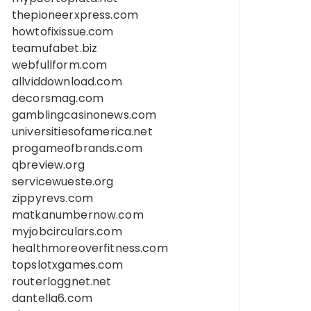
thepioneerxpress.com
howtofixissue.com
teamufabet.biz
webfullform.com
allviddownload.com
decorsmag.com
gamblingcasinonews.com
universitiesofamerica.net
progameofbrands.com
qbreview.org
servicewueste.org
zippyrevs.com
matkanumbernow.com
myjobcirculars.com
healthmoreoverfitness.com
topslotxgames.com
routerloggnet.net
dantella6.com