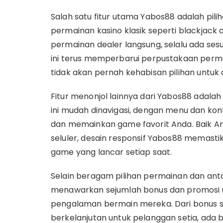
Salah satu fitur utama Yabos88 adalah pi
permainan kasino klasik seperti blackjack 
permainan dealer langsung, selalu ada ses
ini terus memperbarui perpustakaan perma
tidak akan pernah kehabisan pilihan untuk di
Fitur menonjol lainnya dari Yabos88 adal
ini mudah dinavigasi, dengan menu dan k
dan memainkan game favorit Anda. Baik A
seluler, desain responsif Yabos88 mema
game yang lancar setiap saat.
Selain beragam pilihan permainan dan an
menawarkan sejumlah bonus dan promos
pengalaman bermain mereka. Dari bonus 
berkelanjutan untuk pelanggan setia, ada