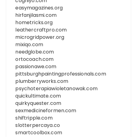
cogniyo.com
easymagazines.org
hirfanjilasmi.com
hometricks.org
leathercraftpro.com
microgridpower.org
mixiqo.com
needglobe.com
ortocoach.com
passionawe.com
pittsburghpaintingprofessionals.com
plumberryworks.com
psychoterapiawioletanowak.com
quickultimate.com
quirkyquester.com
sexmedicineformen.com
shiftripple.com
slotterpercaya.co
smartcoolbox.com