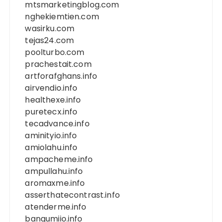
mtsmarketingblog.com
nghekiemtien.com
wasirku.com
tejas24.com
poolturbo.com
prachestait.com
artforafghans.info
airvendio.info
healthexe.info
puretecx.info
tecadvance.info
aminityio.info
amiolahu.info
ampacheme.info
ampullahu.info
aromaxme.info
asserthatecontrast.info
atenderme.info
bangumiio.info