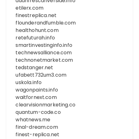
duanfrescariverside.info
etilerx.com
finestreplica.net
flounderandfumble.com
healthohunt.com
retefuturah.info
smartinvestinginfo.info
technewsalliance.com
technonetmarket.com
tedstanger.net
ufabett732um3.com
uskola.info
wagonpaints.info
waitfornext.com
clearvisionmarketing.co
quantum-code.co
whatnews.me
final-dream.com
finest-replica.net