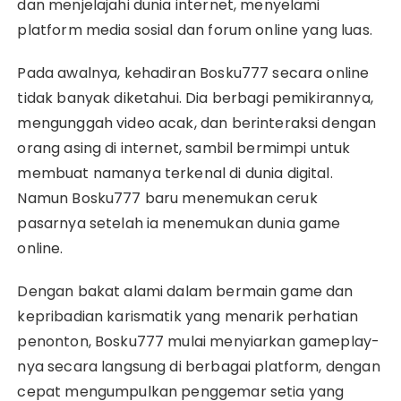
dan menjelajahi dunia internet, menyelami
platform media sosial dan forum online yang luas.
Pada awalnya, kehadiran Bosku777 secara online
tidak banyak diketahui. Dia berbagi pemikirannya,
mengunggah video acak, dan berinteraksi dengan
orang asing di internet, sambil bermimpi untuk
membuat namanya terkenal di dunia digital.
Namun Bosku777 baru menemukan ceruk
pasarnya setelah ia menemukan dunia game
online.
Dengan bakat alami dalam bermain game dan
kepribadian karismatik yang menarik perhatian
penonton, Bosku777 mulai menyiarkan gameplay-
nya secara langsung di berbagai platform, dengan
cepat mengumpulkan penggemar setia yang