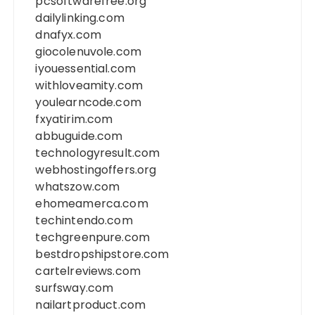
pcsoftwarefree.org
dailylinking.com
dnafyx.com
giocolenuvole.com
iyouessential.com
withloveamity.com
youlearncode.com
fxyatirim.com
abbuguide.com
technologyresult.com
webhostingoffers.org
whatszow.com
ehomeamerca.com
techintendo.com
techgreenpure.com
bestdropshipstore.com
cartelreviews.com
surfsway.com
nailartproduct.com