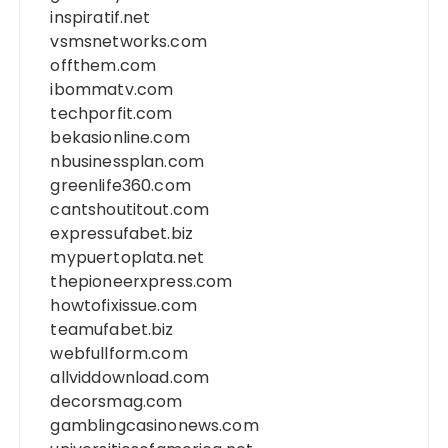
inspiratif.net
vsmsnetworks.com
offthem.com
ibommatv.com
techporfit.com
bekasionline.com
nbusinessplan.com
greenlife360.com
cantshoutitout.com
expressufabet.biz
mypuertoplata.net
thepioneerxpress.com
howtofixissue.com
teamufabet.biz
webfullform.com
allviddownload.com
decorsmag.com
gamblingcasinonews.com