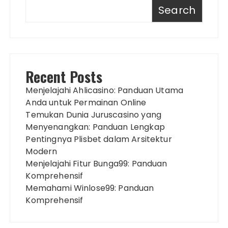
Search
Recent Posts
Menjelajahi Ahlicasino: Panduan Utama
Anda untuk Permainan Online
Temukan Dunia Juruscasino yang
Menyenangkan: Panduan Lengkap
Pentingnya Plisbet dalam Arsitektur
Modern
Menjelajahi Fitur Bunga99: Panduan
Komprehensif
Memahami Winlose99: Panduan
Komprehensif