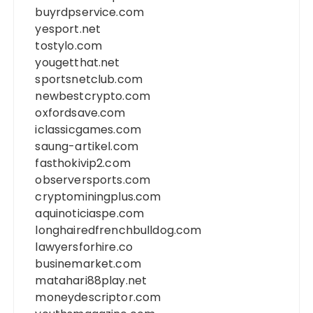
buyrdpservice.com
yesport.net
tostylo.com
yougetthat.net
sportsnetclub.com
newbestcrypto.com
oxfordsave.com
iclassicgames.com
saung-artikel.com
fasthokivip2.com
observersports.com
cryptominingplus.com
aquinoticiaspe.com
longhairedfrenchbulldog.com
lawyersforhire.co
businemarket.com
matahari88play.net
moneydescriptor.com