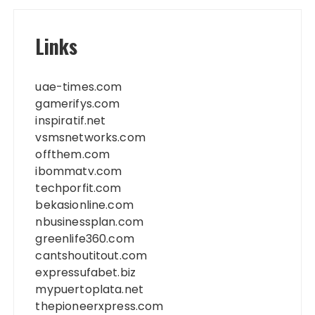
Links
uae-times.com
gamerifys.com
inspiratif.net
vsmsnetworks.com
offthem.com
ibommatv.com
techporfit.com
bekasionline.com
nbusinessplan.com
greenlife360.com
cantshoutitout.com
expressufabet.biz
mypuertoplata.net
thepioneerxpress.com