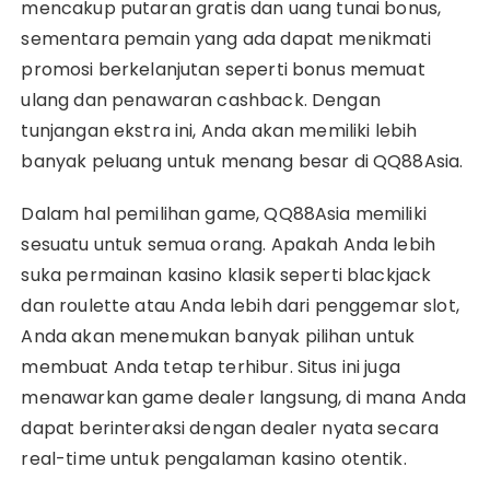
mencakup putaran gratis dan uang tunai bonus,
sementara pemain yang ada dapat menikmati
promosi berkelanjutan seperti bonus memuat
ulang dan penawaran cashback. Dengan
tunjangan ekstra ini, Anda akan memiliki lebih
banyak peluang untuk menang besar di QQ88Asia.
Dalam hal pemilihan game, QQ88Asia memiliki
sesuatu untuk semua orang. Apakah Anda lebih
suka permainan kasino klasik seperti blackjack
dan roulette atau Anda lebih dari penggemar slot,
Anda akan menemukan banyak pilihan untuk
membuat Anda tetap terhibur. Situs ini juga
menawarkan game dealer langsung, di mana Anda
dapat berinteraksi dengan dealer nyata secara
real-time untuk pengalaman kasino otentik.