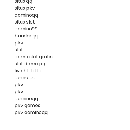
situs qq
situs pkv
dominoqq
situs slot
domino99
bandarqq
pkv
slot
demo slot gratis
slot demo pg
live hk lotto
demo pg
pkv
pkv
dominoqq
pkv games
pkv dominoqq