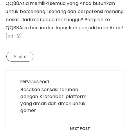
QQ88Asia memiliki semua yang Anda butuhkan
untuk bersenang -senang dan berpotensi menang
besar. Jadi mengapa menunggu? Pergilah ke
QQ88Asia hari ini dan lepaskan penjudi batin Anda!
[ad_2]
slot
Post
navigation
PREVIOUS POST
Rasakan sensasi taruhan
dengan Kratonbet: platform
yang aman dan aman untuk
gamer
NEXT POST