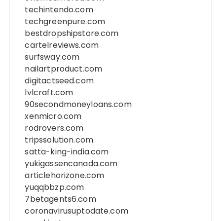
techintendo.com
techgreenpure.com
bestdropshipstore.com
cartelreviews.com
surfsway.com
nailartproduct.com
digitactseed.com
lvlcraft.com
90secondmoneyloans.com
xenmicro.com
rodrovers.com
tripssolution.com
satta-king-india.com
yukigassencanada.com
articlehorizone.com
yuqqbbzp.com
7betagents6.com
coronavirusuptodate.com