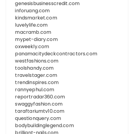
genesisbusinesscredit.com
inforuang.com
kindsmarket.com
luvelylife.com
macramb.com
mypet-diary.com
oxweekly.com
panamacitydeckcontractors.com
westfashions.com
toolshandy.com
travelstager.com
trendinspires.com
rannyephul.com
reportradar360.com
swaggyfashion.com
taraftariumtv10.com
questionquery.com
bodybuildinglegend.com
brilliant-nails.com