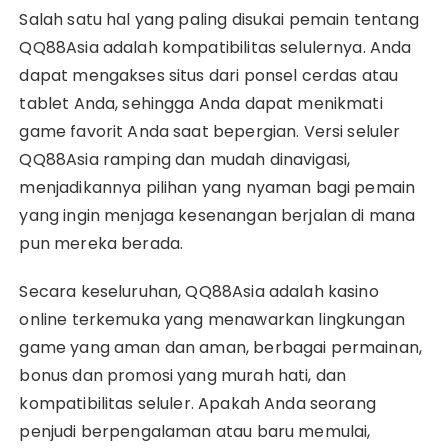
Salah satu hal yang paling disukai pemain tentang
QQ88Asia adalah kompatibilitas selulernya. Anda
dapat mengakses situs dari ponsel cerdas atau
tablet Anda, sehingga Anda dapat menikmati
game favorit Anda saat bepergian. Versi seluler
QQ88Asia ramping dan mudah dinavigasi,
menjadikannya pilihan yang nyaman bagi pemain
yang ingin menjaga kesenangan berjalan di mana
pun mereka berada.
Secara keseluruhan, QQ88Asia adalah kasino
online terkemuka yang menawarkan lingkungan
game yang aman dan aman, berbagai permainan,
bonus dan promosi yang murah hati, dan
kompatibilitas seluler. Apakah Anda seorang
penjudi berpengalaman atau baru memulai,