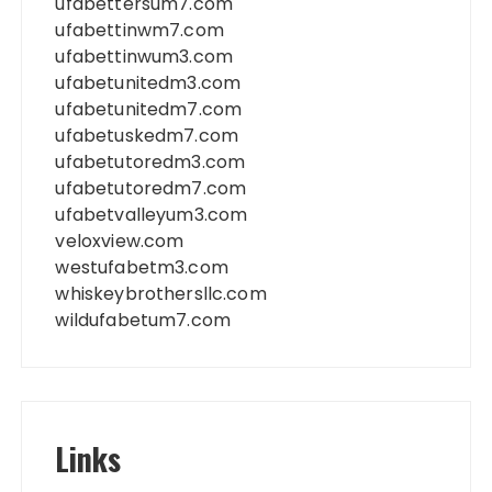
ufabettersum7.com
ufabettinwm7.com
ufabettinwum3.com
ufabetunitedm3.com
ufabetunitedm7.com
ufabetuskedm7.com
ufabetutoredm3.com
ufabetutoredm7.com
ufabetvalleyum3.com
veloxview.com
westufabetm3.com
whiskeybrothersllc.com
wildufabetum7.com
Links