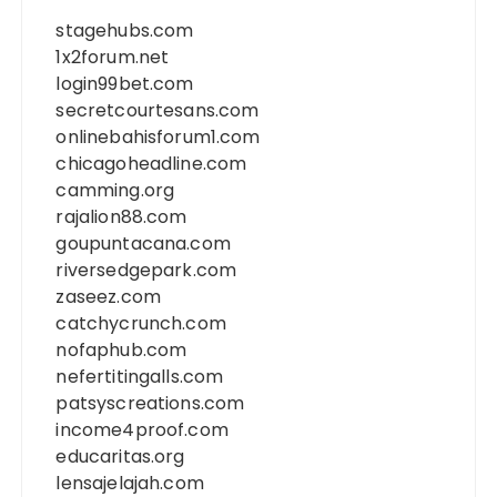
stagehubs.com
1x2forum.net
login99bet.com
secretcourtesans.com
onlinebahisforum1.com
chicagoheadline.com
camming.org
rajalion88.com
goupuntacana.com
riversedgepark.com
zaseez.com
catchycrunch.com
nofaphub.com
nefertitingalls.com
patsyscreations.com
income4proof.com
educaritas.org
lensajelajah.com