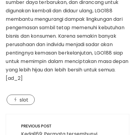
sumber daya terbarukan, dan dirancang untuk
digunakan kembali dan didaur ulang, LGO188
membantu mengurangi dampak lingkungan dari
pengemasan sambil tetap memenuhi kebutuhan
bisnis dan konsumen. Karena semakin banyak
perusahaan dan individu menjadi sadar akan
pentingnya kemasan berkelanjutan, LGO188 siap
untuk memimpin dalam menciptakan masa depan
yang lebih hijau dan lebih bersih untuk semua.
[ad_2]
slot
Post
navigation
PREVIOUS POST
Kedai169: Permata tersembunyi