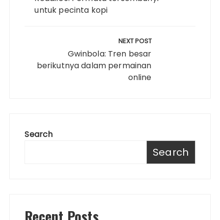
untuk pecinta kopi
NEXT POST
Gwinbola: Tren besar
berikutnya dalam permainan
online
Search
Search
Recent Posts