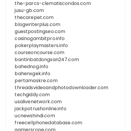
the-parcs-clematiscondos.com
jusu-gb.com
thecarepet.com
blogwriterplus.com
guestpostingseo.com
casinogambitpro.info
pokerplaymasters.info
courseoncourse.com
bantinbatdongsan247.com
bahednog.info
bahenxgek.info
pertamaskre.com
threadsvideoandphotodownloader.com
techgiddy.com
usalivenetwork.com
jackpotrushonline.info
ucnewshindi.com
freecellphonedatabase.com
gamersrope.com