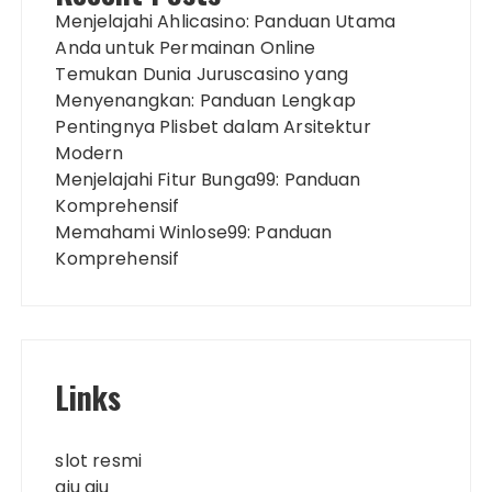
Menjelajahi Ahlicasino: Panduan Utama
Anda untuk Permainan Online
Temukan Dunia Juruscasino yang
Menyenangkan: Panduan Lengkap
Pentingnya Plisbet dalam Arsitektur
Modern
Menjelajahi Fitur Bunga99: Panduan
Komprehensif
Memahami Winlose99: Panduan
Komprehensif
Links
slot resmi
qiu qiu