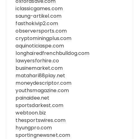
oxfordsave.com
iclassicgames.com
saung-artikel.com
fasthokivip2.com
observersports.com
cryptominingplus.com
aquinoticiaspe.com
longhairedfrenchbulldog.com
lawyersforhire.co
businemarket.com
matahari88play.net
moneydescriptor.com
youthsmagazine.com
painaidee.net
sportsdarkest.com
webtoon.biz
thesportswires.com
hyungpro.com
sportingnewsnet.com