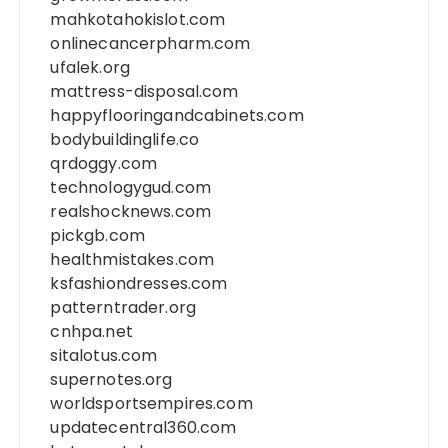
mahkotahokislot.com
onlinecancerpharm.com
ufalek.org
mattress-disposal.com
happyflooringandcabinets.com
bodybuildinglife.co
qrdoggy.com
technologygud.com
realshocknews.com
pickgb.com
healthmistakes.com
ksfashiondresses.com
patterntrader.org
cnhpa.net
sitalotus.com
supernotes.org
worldsportsempires.com
updatecentral360.com