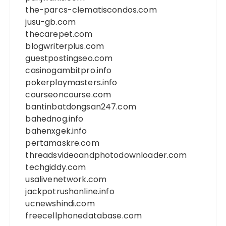
the-parcs-clematiscondos.com
jusu-gb.com
thecarepet.com
blogwriterplus.com
guestpostingseo.com
casinogambitpro.info
pokerplaymasters.info
courseoncourse.com
bantinbatdongsan247.com
bahednog.info
bahenxgek.info
pertamaskre.com
threadsvideoandphotodownloader.com
techgiddy.com
usalivenetwork.com
jackpotrushonline.info
ucnewshindi.com
freecellphonedatabase.com