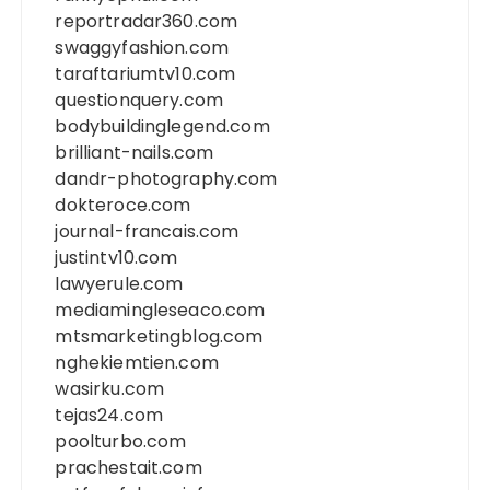
reportradar360.com
swaggyfashion.com
taraftariumtv10.com
questionquery.com
bodybuildinglegend.com
brilliant-nails.com
dandr-photography.com
dokteroce.com
journal-francais.com
justintv10.com
lawyerule.com
mediamingleseaco.com
mtsmarketingblog.com
nghekiemtien.com
wasirku.com
tejas24.com
poolturbo.com
prachestait.com