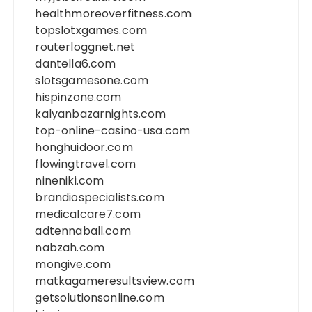
healthmoreoverfitness.com
topslotxgames.com
routerloggnet.net
dantella6.com
slotsgamesone.com
hispinzone.com
kalyanbazarnights.com
top-online-casino-usa.com
honghuidoor.com
flowingtravel.com
nineniki.com
brandiospecialists.com
medicalcare7.com
adtennaball.com
nabzah.com
mongive.com
matkagameresultsview.com
getsolutionsonline.com