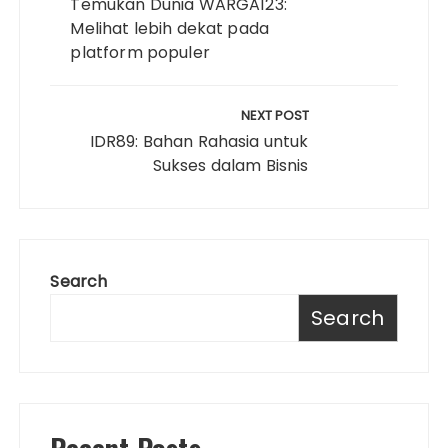
Temukan Dunia WARGA123:
Melihat lebih dekat pada
platform populer
NEXT POST
IDR89: Bahan Rahasia untuk
Sukses dalam Bisnis
Search
Search