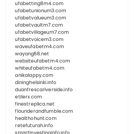
ufabetting8m4.com
ufabetunionum3.com
ufabetvalueum3.com
ufabetvaultm7.com
ufabetvillageum7.com
ufabetvoicem3.com
waveufabetm4.com
wayang88.net
websiteufabetm4.com
whiteufabetm4.com
anikalappy.com
dininghelsinki.info
duanfrescariverside.info
etilerx.com
finestreplica.net
flounderandfumble.com
healthohunt.com
retefuturah.info
smartinvestinginfo.info