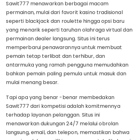
Sawit777 menawarkan berbagai macam
permainan, mulai dari favorit kasino tradisional
seperti blackjack dan roulette hingga opsi baru
yang menarik seperti taruhan olahraga virtual dan
permainan dealer langsung. Situs ini terus
memperbarui penawarannya untuk membuat
pemain tetap terlibat dan terhibur, dan
antarmuka yang ramah pengguna memudahkan
bahkan pemain paling pemula untuk masuk dan
mulai menang besar.
Tapi apa yang benar -benar membedakan
Sawit777 dari kompetisi adalah komitmennya
terhadap layanan pelanggan. Situs ini
menawarkan dukungan 24/7 melalui obrolan
langsung, email, dan telepon, memastikan bahwa