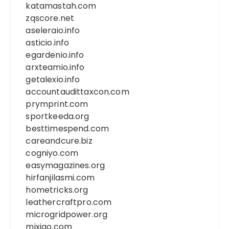
katamastah.com
zqscore.net
aseleraio.info
asticio.info
egardenio.info
arxteamio.info
getalexio.info
accountaudittaxcon.com
prymprint.com
sportkeeda.org
besttimespend.com
careandcure.biz
cogniyo.com
easymagazines.org
hirfanjilasmi.com
hometricks.org
leathercraftpro.com
microgridpower.org
mixiqo.com