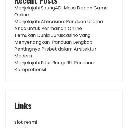
Recent Posts
Menjelajahi Saung4D: Masa Depan Game
Online
Menjelajahi Ahlicasino: Panduan Utama
Anda untuk Permainan Online
Temukan Dunia Juruscasino yang
Menyenangkan: Panduan Lengkap
Pentingnya Plisbet dalam Arsitektur
Modern
Menjelajahi Fitur Bunga99: Panduan
Komprehensif
Links
slot resmi