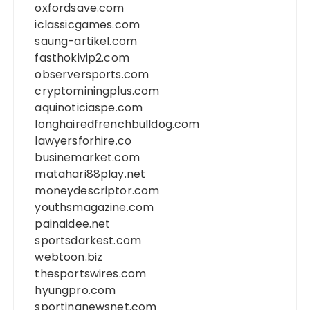
oxfordsave.com
iclassicgames.com
saung-artikel.com
fasthokivip2.com
observersports.com
cryptominingplus.com
aquinoticiaspe.com
longhairedfrenchbulldog.com
lawyersforhire.co
businemarket.com
matahari88play.net
moneydescriptor.com
youthsmagazine.com
painaidee.net
sportsdarkest.com
webtoon.biz
thesportswires.com
hyungpro.com
sportingnewsnet.com