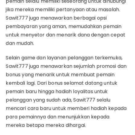
pemain selalu memiliki seseorang untuk dihubungi
jika mereka memiliki pertanyaan atau masalah.
Sawit777 juga menawarkan berbagai opsi
pembayaran yang aman, memudahkan pemain
untuk menyetor dan menarik dana dengan cepat
dan mudah.
Selain game dan layanan pelanggan terkemuka,
Sawit777 juga menawarkan sejumlah promosi dan
bonus yang menarik untuk membuat pemain
kembali lagi. Dari bonus selamat datang untuk
pemain baru hingga hadiah loyalitas untuk
pelanggan yang sudah ada, Sawit777 selalu
mencari cara baru untuk memberi hadiah kepada
para pemainnya dan menunjukkan kepada
mereka betapa mereka dihargai.