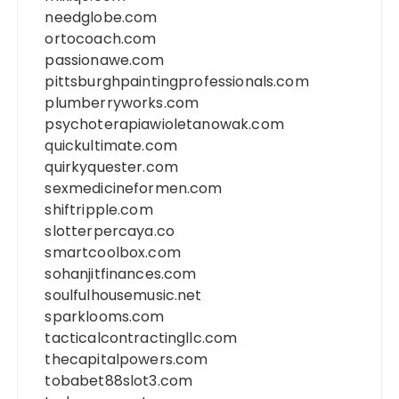
needglobe.com
ortocoach.com
passionawe.com
pittsburghpaintingprofessionals.com
plumberryworks.com
psychoterapiawioletanowak.com
quickultimate.com
quirkyquester.com
sexmedicineformen.com
shiftripple.com
slotterpercaya.co
smartcoolbox.com
sohanjitfinances.com
soulfulhousemusic.net
sparklooms.com
tacticalcontractingllc.com
thecapitalpowers.com
tobabet88slot3.com