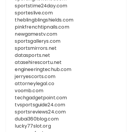
sportstime24day.com
sporteslive.com
theblingblingshields.com
pinkfrenchtipnails.com
newgamestv.com
sportsgallerys.com
sportsmirrors.net
datasports.net
atasehirescortu.net
engineeringtechub.com
jerryescorts.com
attorneylegal.co
voomb.com
techgadgetpoint.com
tvsportsguide24.com
sportsreviews24.com
dubai360blog.com
lucky77slot.org