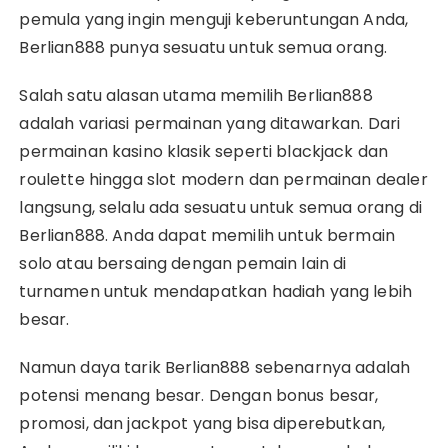
pemula yang ingin menguji keberuntungan Anda,
Berlian888 punya sesuatu untuk semua orang.
Salah satu alasan utama memilih Berlian888
adalah variasi permainan yang ditawarkan. Dari
permainan kasino klasik seperti blackjack dan
roulette hingga slot modern dan permainan dealer
langsung, selalu ada sesuatu untuk semua orang di
Berlian888. Anda dapat memilih untuk bermain
solo atau bersaing dengan pemain lain di
turnamen untuk mendapatkan hadiah yang lebih
besar.
Namun daya tarik Berlian888 sebenarnya adalah
potensi menang besar. Dengan bonus besar,
promosi, dan jackpot yang bisa diperebutkan,