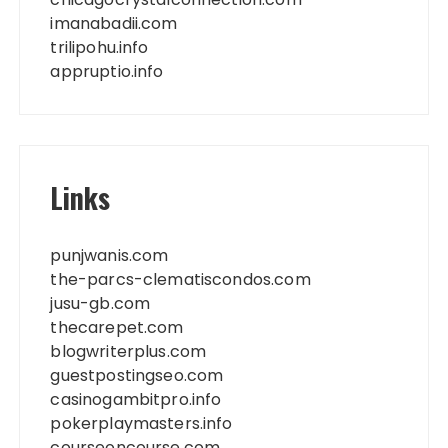
imanabadii.com
trilipohu.info
appruptio.info
Links
punjwanis.com
the-parcs-clematiscondos.com
jusu-gb.com
thecarepet.com
blogwriterplus.com
guestpostingseo.com
casinogambitpro.info
pokerplaymasters.info
courseoncourse.com