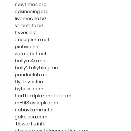
nowtimes.org
casinoeing.org
livemocha.biz
streetlife.biz
hyves.biz
enoughinfo.net
pinhive.net
warnabet.net
bollym4u.me
bolly2tollyblog.me
pandaclub.me
flyttevask.io
byhous.com
hartfordplazahotel.com
m-918kissapk.com
nabavkame.info
gakbiasa.com
iflowerhu.info
chicagocrystalconnection.com