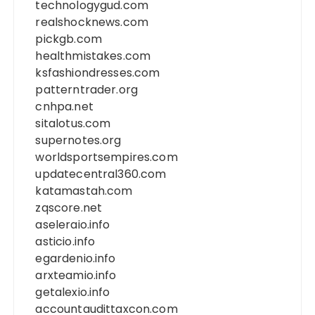
technologygud.com
realshocknews.com
pickgb.com
healthmistakes.com
ksfashiondresses.com
patterntrader.org
cnhpa.net
sitalotus.com
supernotes.org
worldsportsempires.com
updatecentral360.com
katamastah.com
zqscore.net
aseleraio.info
asticio.info
egardenio.info
arxteamio.info
getalexio.info
accountaudittaxcon.com