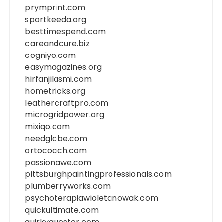
prymprint.com
sportkeeda.org
besttimespend.com
careandcure.biz
cogniyo.com
easymagazines.org
hirfanjilasmi.com
hometricks.org
leathercraftpro.com
microgridpower.org
mixiqo.com
needglobe.com
ortocoach.com
passionawe.com
pittsburghpaintingprofessionals.com
plumberryworks.com
psychoterapiawioletanowak.com
quickultimate.com
quirkyquester.com