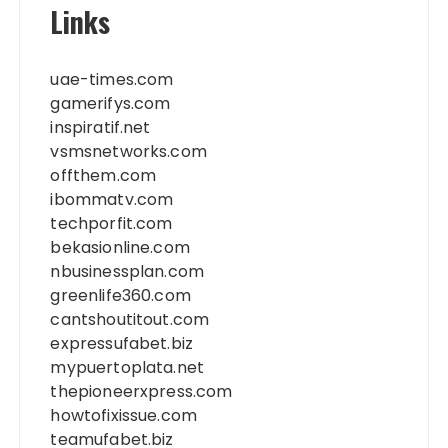
Links
uae-times.com
gamerifys.com
inspiratif.net
vsmsnetworks.com
offthem.com
ibommatv.com
techporfit.com
bekasionline.com
nbusinessplan.com
greenlife360.com
cantshoutitout.com
expressufabet.biz
mypuertoplata.net
thepioneerxpress.com
howtofixissue.com
teamufabet.biz