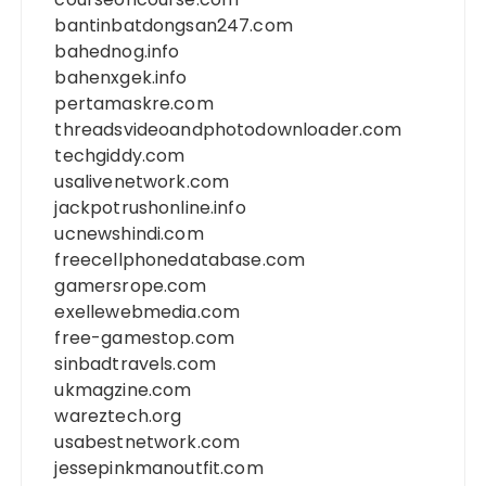
bantinbatdongsan247.com
bahednog.info
bahenxgek.info
pertamaskre.com
threadsvideoandphotodownloader.com
techgiddy.com
usalivenetwork.com
jackpotrushonline.info
ucnewshindi.com
freecellphonedatabase.com
gamersrope.com
exellewebmedia.com
free-gamestop.com
sinbadtravels.com
ukmagzine.com
wareztech.org
usabestnetwork.com
jessepinkmanoutfit.com