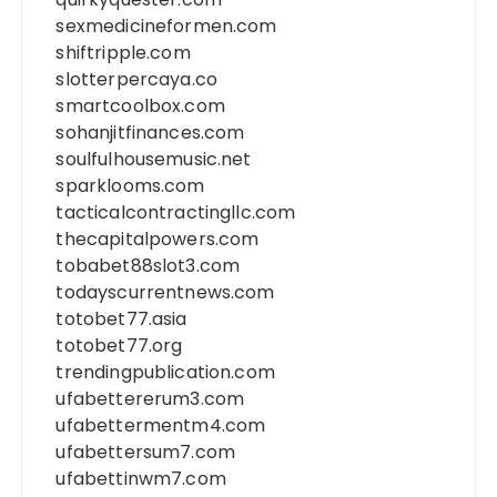
sexmedicineformen.com
shiftripple.com
slotterpercaya.co
smartcoolbox.com
sohanjitfinances.com
soulfulhousemusic.net
sparklooms.com
tacticalcontractingllc.com
thecapitalpowers.com
tobabet88slot3.com
todayscurrentnews.com
totobet77.asia
totobet77.org
trendingpublication.com
ufabettererum3.com
ufabettermentm4.com
ufabettersum7.com
ufabettinwm7.com