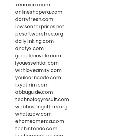
xenmicro.com
onlineshopera.com
dartyfresh.com
lewisenterprises.net
pcsoftwarefree.org
dailylinking.com
dnafyx.com
giocolenuvole.com
iyouessential.com
withloveamity.com
youlearncode.com
fxyatirim.com
abbuguide.com
technologyresult.com
webhostingoffers.org
whatszow.com
ehomeamerca.com
techintendo.com
techgreenpure.com