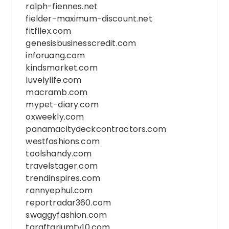
ralph-fiennes.net
fielder-maximum-discount.net
fitfllex.com
genesisbusinesscredit.com
inforuang.com
kindsmarket.com
luvelylife.com
macramb.com
mypet-diary.com
oxweekly.com
panamacitydeckcontractors.com
westfashions.com
toolshandy.com
travelstager.com
trendinspires.com
rannyephul.com
reportradar360.com
swaggyfashion.com
taraftariumtv10.com