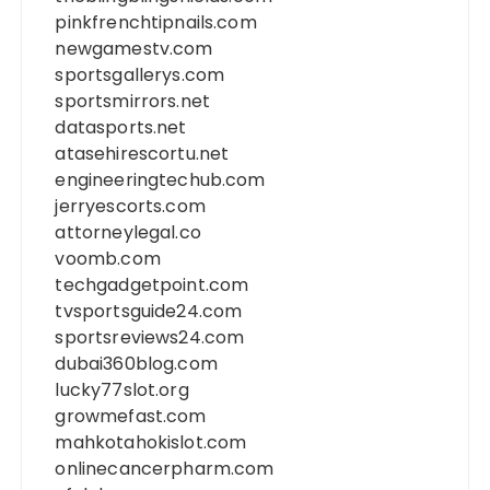
pinkfrenchtipnails.com
newgamestv.com
sportsgallerys.com
sportsmirrors.net
datasports.net
atasehirescortu.net
engineeringtechub.com
jerryescorts.com
attorneylegal.co
voomb.com
techgadgetpoint.com
tvsportsguide24.com
sportsreviews24.com
dubai360blog.com
lucky77slot.org
growmefast.com
mahkotahokislot.com
onlinecancerpharm.com