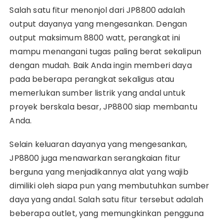
Salah satu fitur menonjol dari JP8800 adalah
output dayanya yang mengesankan. Dengan
output maksimum 8800 watt, perangkat ini
mampu menangani tugas paling berat sekalipun
dengan mudah. Baik Anda ingin memberi daya
pada beberapa perangkat sekaligus atau
memerlukan sumber listrik yang andal untuk
proyek berskala besar, JP8800 siap membantu
Anda.
Selain keluaran dayanya yang mengesankan,
JP8800 juga menawarkan serangkaian fitur
berguna yang menjadikannya alat yang wajib
dimiliki oleh siapa pun yang membutuhkan sumber
daya yang andal. Salah satu fitur tersebut adalah
beberapa outlet, yang memungkinkan pengguna