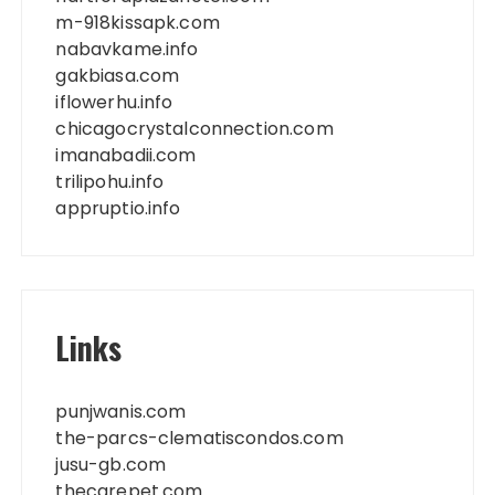
m-918kissapk.com
nabavkame.info
gakbiasa.com
iflowerhu.info
chicagocrystalconnection.com
imanabadii.com
trilipohu.info
appruptio.info
Links
punjwanis.com
the-parcs-clematiscondos.com
jusu-gb.com
thecarepet.com