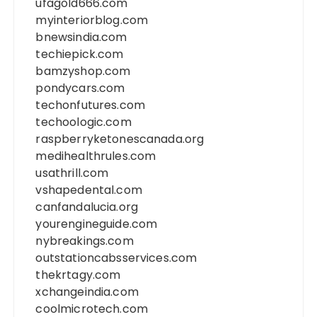
ufagold666.com
myinteriorblog.com
bnewsindia.com
techiepick.com
bamzyshop.com
pondycars.com
techonfutures.com
techoologic.com
raspberryketonescanada.org
medihealthrules.com
usathrill.com
vshapedental.com
canfandalucia.org
yourengineguide.com
nybreakings.com
outstationcabsservices.com
thekrtagy.com
xchangeindia.com
coolmicrotech.com