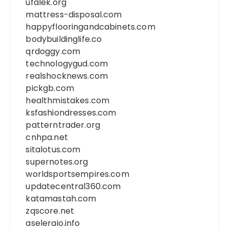
ufalek.org
mattress-disposal.com
happyflooringandcabinets.com
bodybuildinglife.co
qrdoggy.com
technologygud.com
realshocknews.com
pickgb.com
healthmistakes.com
ksfashiondresses.com
patterntrader.org
cnhpa.net
sitalotus.com
supernotes.org
worldsportsempires.com
updatecentral360.com
katamastah.com
zqscore.net
aseleraio.info