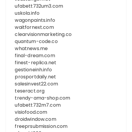
ufabett732um3.com
uskola.info
wagonpaints.info
waitfornext.com
clearvisionmarketing.co
quantum-code.co
whatnews.me
final-dream.com
finest-replica.net
gestioneinh.info
prosportdaily.net
salesinvest22.com
teseract.org
trendy-ama-shop.com
ufabett732m7.com
visiofood.com
droidwindow.com
freeprsubmission.com