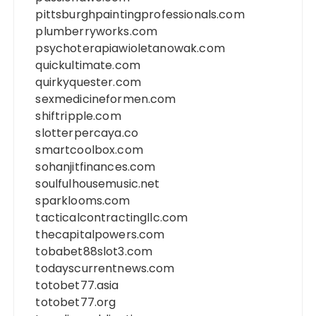
pittsburghpaintingprofessionals.com
plumberryworks.com
psychoterapiawioletanowak.com
quickultimate.com
quirkyquester.com
sexmedicineformen.com
shiftripple.com
slotterpercaya.co
smartcoolbox.com
sohanjitfinances.com
soulfulhousemusic.net
sparklooms.com
tacticalcontractingllc.com
thecapitalpowers.com
tobabet88slot3.com
todayscurrentnews.com
totobet77.asia
totobet77.org