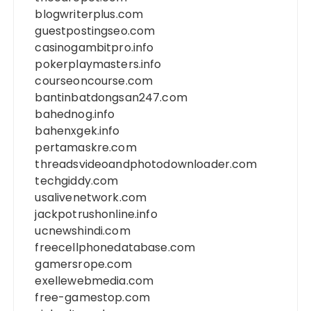
blogwriterplus.com
guestpostingseo.com
casinogambitpro.info
pokerplaymasters.info
courseoncourse.com
bantinbatdongsan247.com
bahednog.info
bahenxgek.info
pertamaskre.com
threadsvideoandphotodownloader.com
techgiddy.com
usalivenetwork.com
jackpotrushonline.info
ucnewshindi.com
freecellphonedatabase.com
gamersrope.com
exellewebmedia.com
free-gamestop.com