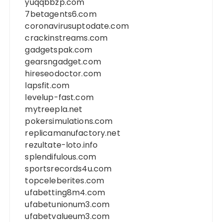
yuqqbbzp.com
7betagents6.com
coronavirusuptodate.com
crackinstreams.com
gadgetspak.com
gearsngadget.com
hireseodoctor.com
lapsfit.com
levelup-fast.com
mytreepla.net
pokersimulations.com
replicamanufactory.net
rezultate-loto.info
splendifulous.com
sportsrecords4u.com
topceleberites.com
ufabetting8m4.com
ufabetunionum3.com
ufabetvalueum3.com