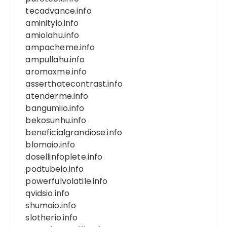
tecadvance.info
aminityio.info
amiolahu.info
ampacheme.info
ampullahu.info
aromaxme.info
asserthatecontrast.info
atenderme.info
bangumiio.info
bekosunhu.info
beneficialgrandiose.info
blomaio.info
dosellinfoplete.info
podtubeio.info
powerfulvolatile.info
qvidsio.info
shumaio.info
slotherio.info