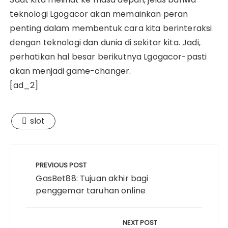
teknologi Lgogacor akan memainkan peran
penting dalam membentuk cara kita berinteraksi
dengan teknologi dan dunia di sekitar kita. Jadi,
perhatikan hal besar berikutnya Lgogacor-pasti
akan menjadi game-changer.
[ad_2]
slot
Post
navigation
PREVIOUS POST
GasBet88: Tujuan akhir bagi
penggemar taruhan online
NEXT POST