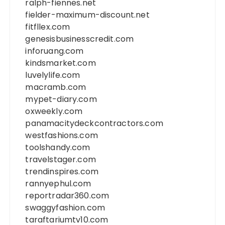
ralph-fiennes.net
fielder-maximum-discount.net
fitfllex.com
genesisbusinesscredit.com
inforuang.com
kindsmarket.com
luvelylife.com
macramb.com
mypet-diary.com
oxweekly.com
panamacitydeckcontractors.com
westfashions.com
toolshandy.com
travelstager.com
trendinspires.com
rannyephul.com
reportradar360.com
swaggyfashion.com
taraftariumtv10.com