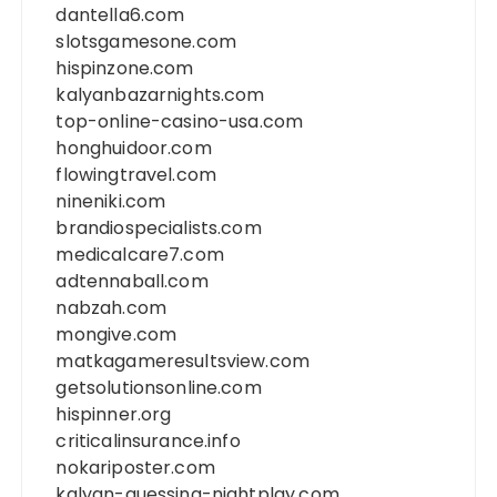
dantella6.com
slotsgamesone.com
hispinzone.com
kalyanbazarnights.com
top-online-casino-usa.com
honghuidoor.com
flowingtravel.com
nineniki.com
brandiospecialists.com
medicalcare7.com
adtennaball.com
nabzah.com
mongive.com
matkagameresultsview.com
getsolutionsonline.com
hispinner.org
criticalinsurance.info
nokariposter.com
kalyan-guessing-nightplay.com