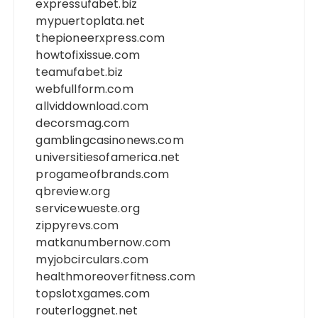
expressufabet.biz
mypuertoplata.net
thepioneerxpress.com
howtofixissue.com
teamufabet.biz
webfullform.com
allviddownload.com
decorsmag.com
gamblingcasinonews.com
universitiesofamerica.net
progameofbrands.com
qbreview.org
servicewueste.org
zippyrevs.com
matkanumbernow.com
myjobcirculars.com
healthmoreoverfitness.com
topslotxgames.com
routerloggnet.net