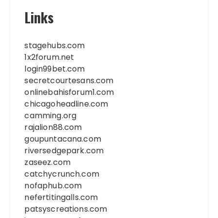
Links
stagehubs.com
1x2forum.net
login99bet.com
secretcourtesans.com
onlinebahisforum1.com
chicagoheadline.com
camming.org
rajalion88.com
goupuntacana.com
riversedgepark.com
zaseez.com
catchycrunch.com
nofaphub.com
nefertitingalls.com
patsyscreations.com