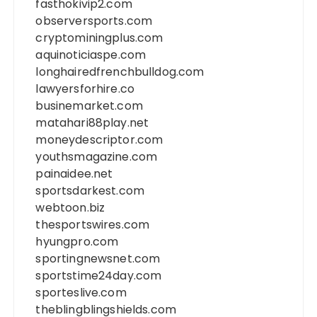
fasthokivip2.com
observersports.com
cryptominingplus.com
aquinoticiaspe.com
longhairedfrenchbulldog.com
lawyersforhire.co
businemarket.com
matahari88play.net
moneydescriptor.com
youthsmagazine.com
painaidee.net
sportsdarkest.com
webtoon.biz
thesportswires.com
hyungpro.com
sportingnewsnet.com
sportstime24day.com
sporteslive.com
theblingblingshields.com