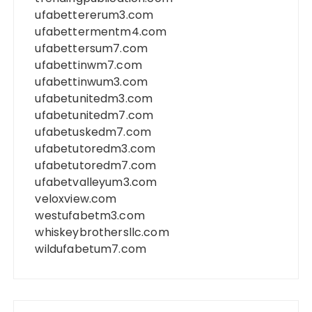
ufabettererum3.com
ufabettermentm4.com
ufabettersum7.com
ufabettinwm7.com
ufabettinwum3.com
ufabetunitedm3.com
ufabetunitedm7.com
ufabetuskedm7.com
ufabetutoredm3.com
ufabetutoredm7.com
ufabetvalleyum3.com
veloxview.com
westufabetm3.com
whiskeybrothersllc.com
wildufabetum7.com