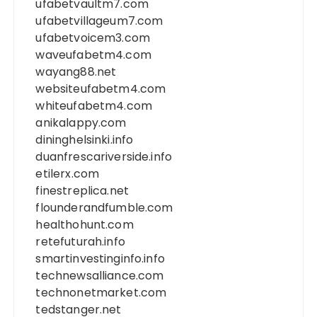
ufabetvaultm7.com
ufabetvillageum7.com
ufabetvoicem3.com
waveufabetm4.com
wayang88.net
websiteufabetm4.com
whiteufabetm4.com
anikalappy.com
dininghelsinki.info
duanfrescariverside.info
etilerx.com
finestreplica.net
flounderandfumble.com
healthohunt.com
retefuturah.info
smartinvestinginfo.info
technewsalliance.com
technonetmarket.com
tedstanger.net