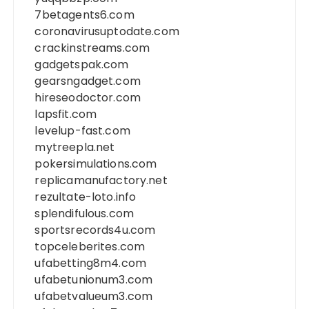
7betagents6.com
coronavirusuptodate.com
crackinstreams.com
gadgetspak.com
gearsngadget.com
hireseodoctor.com
lapsfit.com
levelup-fast.com
mytreepla.net
pokersimulations.com
replicamanufactory.net
rezultate-loto.info
splendifulous.com
sportsrecords4u.com
topceleberites.com
ufabetting8m4.com
ufabetunionum3.com
ufabetvalueum3.com