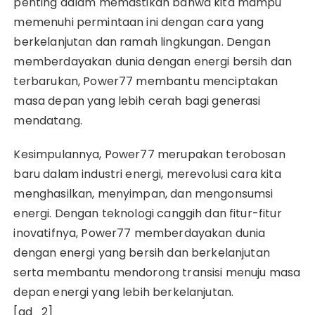
penting dalam memastikan bahwa kita mampu
memenuhi permintaan ini dengan cara yang
berkelanjutan dan ramah lingkungan. Dengan
memberdayakan dunia dengan energi bersih dan
terbarukan, Power77 membantu menciptakan
masa depan yang lebih cerah bagi generasi
mendatang.
Kesimpulannya, Power77 merupakan terobosan
baru dalam industri energi, merevolusi cara kita
menghasilkan, menyimpan, dan mengonsumsi
energi. Dengan teknologi canggih dan fitur-fitur
inovatifnya, Power77 memberdayakan dunia
dengan energi yang bersih dan berkelanjutan
serta membantu mendorong transisi menuju masa
depan energi yang lebih berkelanjutan.
[ad_2]