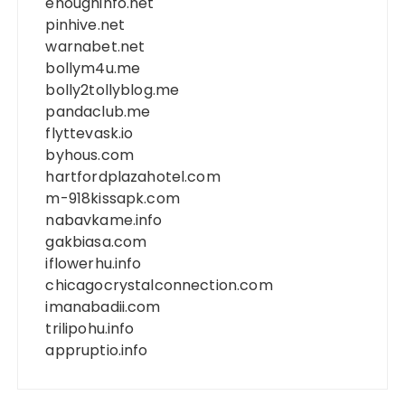
enoughinfo.net
pinhive.net
warnabet.net
bollym4u.me
bolly2tollyblog.me
pandaclub.me
flyttevask.io
byhous.com
hartfordplazahotel.com
m-918kissapk.com
nabavkame.info
gakbiasa.com
iflowerhu.info
chicagocrystalconnection.com
imanabadii.com
trilipohu.info
appruptio.info