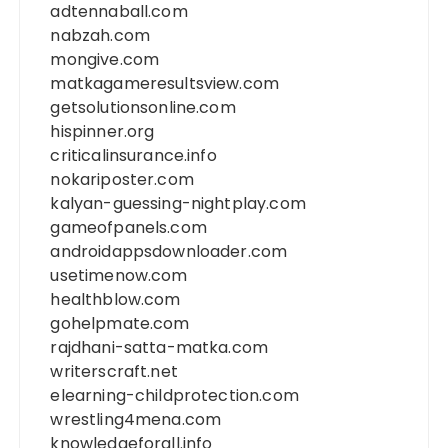
adtennaball.com
nabzah.com
mongive.com
matkagameresultsview.com
getsolutionsonline.com
hispinner.org
criticalinsurance.info
nokariposter.com
kalyan-guessing-nightplay.com
gameofpanels.com
androidappsdownloader.com
usetimenow.com
healthblow.com
gohelpmate.com
rajdhani-satta-matka.com
writerscraft.net
elearning-childprotection.com
wrestling4mena.com
knowledgeforall.info