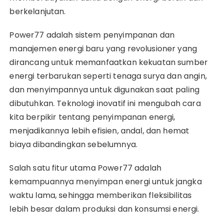
berkelanjutan.
Power77 adalah sistem penyimpanan dan
manajemen energi baru yang revolusioner yang
dirancang untuk memanfaatkan kekuatan sumber
energi terbarukan seperti tenaga surya dan angin,
dan menyimpannya untuk digunakan saat paling
dibutuhkan. Teknologi inovatif ini mengubah cara
kita berpikir tentang penyimpanan energi,
menjadikannya lebih efisien, andal, dan hemat
biaya dibandingkan sebelumnya.
Salah satu fitur utama Power77 adalah
kemampuannya menyimpan energi untuk jangka
waktu lama, sehingga memberikan fleksibilitas
lebih besar dalam produksi dan konsumsi energi.