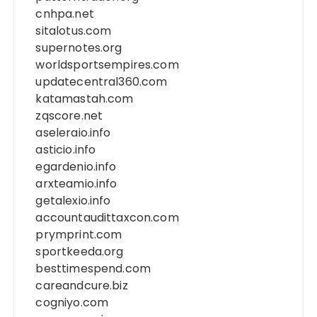
cnhpa.net
sitalotus.com
supernotes.org
worldsportsempires.com
updatecentral360.com
katamastah.com
zqscore.net
aseleraio.info
asticio.info
egardenio.info
arxteamio.info
getalexio.info
accountaudittaxcon.com
prymprint.com
sportkeeda.org
besttimespend.com
careandcure.biz
cogniyo.com