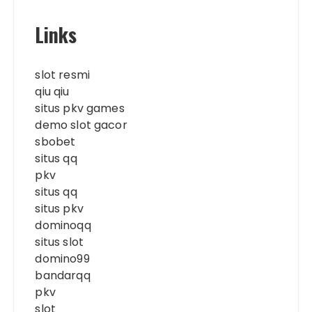
Links
slot resmi
qiu qiu
situs pkv games
demo slot gacor
sbobet
situs qq
pkv
situs qq
situs pkv
dominoqq
situs slot
domino99
bandarqq
pkv
slot