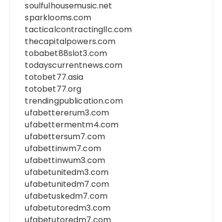
soulfulhousemusic.net
sparklooms.com
tacticalcontractingllc.com
thecapitalpowers.com
tobabet88slot3.com
todayscurrentnews.com
totobet77.asia
totobet77.org
trendingpublication.com
ufabettererum3.com
ufabettermentm4.com
ufabettersum7.com
ufabettinwm7.com
ufabettinwum3.com
ufabetunitedm3.com
ufabetunitedm7.com
ufabetuskedm7.com
ufabetutoredm3.com
ufabetutoredm7.com