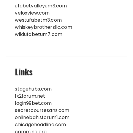
ufabetvalleyum3.com
veloxview.com
westufabetm3.com
whiskeybrothersllc.com
wildufabetum7.com
Links
stagehubs.com
1x2forum.net
login99bet.com
secretcourtesans.com
onlinebahisforum1.com
chicagoheadline.com
camming.org