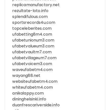
replicamanufactory.net
rezultate-loto.info
splendifulous.com
sportsrecords4u.com
topceleberites.com
ufabetting8m4.com
ufabetunionum3.com
ufabetvalueum3.com
ufabetvaultm7.com
ufabetvillageum7.com
ufabetvoicem3.com
waveufabetm4.com
wayang88.net
websiteufabetm4.com
whiteufabetm4.com
anikalappy.com
dininghelsinki.info
duanfrescariverside.info