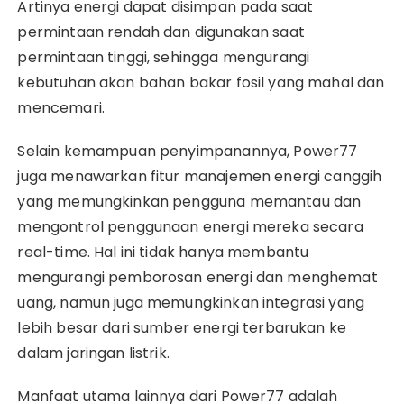
Artinya energi dapat disimpan pada saat
permintaan rendah dan digunakan saat
permintaan tinggi, sehingga mengurangi
kebutuhan akan bahan bakar fosil yang mahal dan
mencemari.
Selain kemampuan penyimpanannya, Power77
juga menawarkan fitur manajemen energi canggih
yang memungkinkan pengguna memantau dan
mengontrol penggunaan energi mereka secara
real-time. Hal ini tidak hanya membantu
mengurangi pemborosan energi dan menghemat
uang, namun juga memungkinkan integrasi yang
lebih besar dari sumber energi terbarukan ke
dalam jaringan listrik.
Manfaat utama lainnya dari Power77 adalah