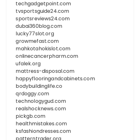
techgadgetpoint.com
tvsportsguide24.com
sportsreviews24.com
dubai360blog.com
lucky77slot.org
growmefast.com
mahkotahokislot.com
onlinecancerpharm.com
ufalek.org
mattress-disposal.com
happyflooringandcabinets.com
bodybuildinglife.co
qrdoggy.com
technologygud.com
realshocknews.com
pickgb.com
healthmistakes.com
ksfashiondresses.com
patterntrader.org