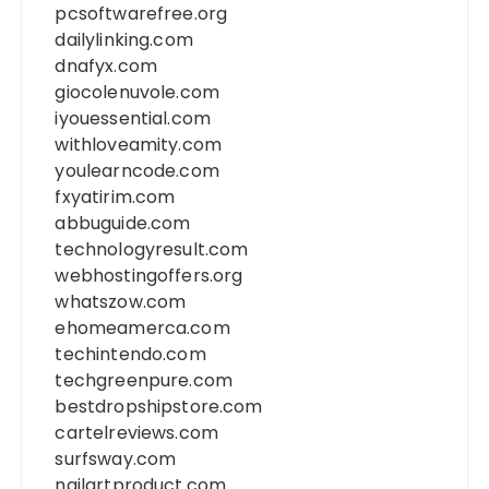
pcsoftwarefree.org
dailylinking.com
dnafyx.com
giocolenuvole.com
iyouessential.com
withloveamity.com
youlearncode.com
fxyatirim.com
abbuguide.com
technologyresult.com
webhostingoffers.org
whatszow.com
ehomeamerca.com
techintendo.com
techgreenpure.com
bestdropshipstore.com
cartelreviews.com
surfsway.com
nailartproduct.com