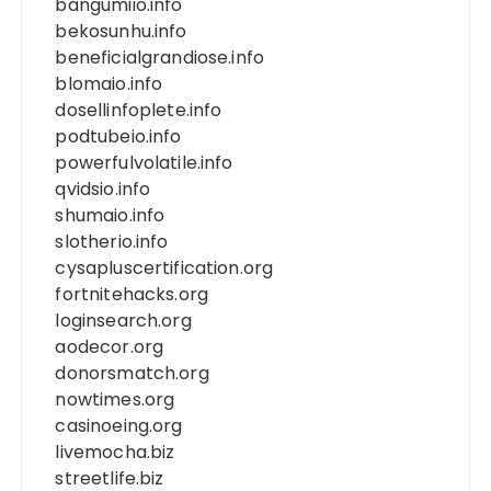
bangumiio.info
bekosunhu.info
beneficialgrandiose.info
blomaio.info
dosellinfoplete.info
podtubeio.info
powerfulvolatile.info
qvidsio.info
shumaio.info
slotherio.info
cysapluscertification.org
fortnitehacks.org
loginsearch.org
aodecor.org
donorsmatch.org
nowtimes.org
casinoeing.org
livemocha.biz
streetlife.biz