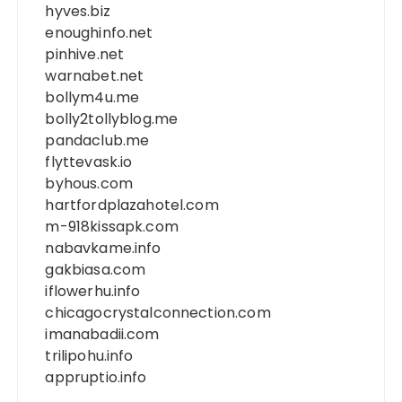
hyves.biz
enoughinfo.net
pinhive.net
warnabet.net
bollym4u.me
bolly2tollyblog.me
pandaclub.me
flyttevask.io
byhous.com
hartfordplazahotel.com
m-918kissapk.com
nabavkame.info
gakbiasa.com
iflowerhu.info
chicagocrystalconnection.com
imanabadii.com
trilipohu.info
appruptio.info