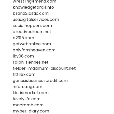
wrestling4mena.com
knowledgeforall.info
brand2lastio.com
usadigitalservices.com
socialhoppers.com
creativedream.net
n2315.com
getwebonline.com
onlyfansheaven.com
lky08.com
ralph-fiennes.net
fielder-maximum-discount.net
fitfllex.com
genesisbusinesscredit.com
inforuang.com
kindsmarket.com
luvelylife.com
macramb.com
mypet-diary.com