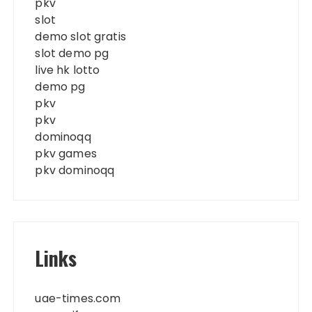
pkv
slot
demo slot gratis
slot demo pg
live hk lotto
demo pg
pkv
pkv
dominoqq
pkv games
pkv dominoqq
Links
uae-times.com