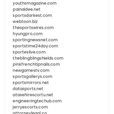
youthsmagazine.com
painaidee.net
sportsdarkest.com
webtoon.biz
thesportswires.com
hyungpro.com
sportingnewsnet.com
sportstime24day.com
sporteslive.com
theblingblingshields.com
pinkfrenchtipnails.com
newgamestv.com
sportsgallerys.com
sportsmirrors.net
datasports.net
atasehirescortu.net
engineeringtechub.com
jerryescorts.com
attorneylegal.co