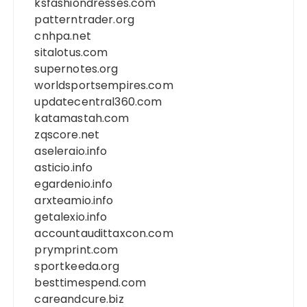
ksfashiondresses.com
patterntrader.org
cnhpa.net
sitalotus.com
supernotes.org
worldsportsempires.com
updatecentral360.com
katamastah.com
zqscore.net
aseleraio.info
asticio.info
egardenio.info
arxteamio.info
getalexio.info
accountaudittaxcon.com
prymprint.com
sportkeeda.org
besttimespend.com
careandcure.biz