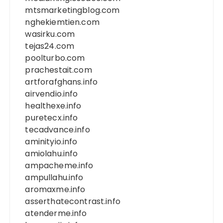
mtsmarketingblog.com
nghekiemtien.com
wasirku.com
tejas24.com
poolturbo.com
prachestait.com
artforafghans.info
airvendio.info
healthexe.info
puretecx.info
tecadvance.info
aminityio.info
amiolahu.info
ampacheme.info
ampullahu.info
aromaxme.info
asserthatecontrast.info
atenderme.info