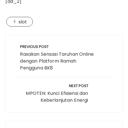
[ad_2]
slot
Post
navigation
PREVIOUS POST
Rasakan Sensasi Taruhan Online
dengan Platform Ramah
Pengguna BK8
NEXT POST
MPOTEN: Kunci Efisiensi dan
Keberlanjutan Energi