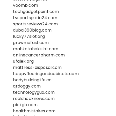
voomb.com
techgadgetpoint.com
tvsportsguide24.com
sportsreviews24.com
dubai360blog.com
lucky77slot.org
growmefast.com
mahkotahokislot.com
onlinecancerpharm.com
ufalek.org
mattress-disposal.com
happyflooringandcabinets.com
bodybuildinglife.co
qrdoggy.com
technologygud.com
realshocknews.com
pickgb.com
healthmistakes.com