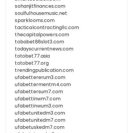
sohanjitfinances.com
soulfulhousemusic.net
sparklooms.com
tacticalcontractingllc.com
thecapitalpowers.com
tobabet88slot3.com
todayscurrentnews.com
totobet77.asia
totobet77.org
trendingpublication.com
ufabettererum3.com
ufabettermentm4.com
ufabettersum7.com
ufabettinwm7.com
ufabettinwum3.com
ufabetunitedm3.com
ufabetunitedm7.com
ufabetuskedm7.com