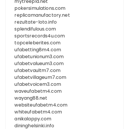
mytreepla.net
pokersimulations.com
replicamanufactory.net
rezultate-loto.info
splendifulous.com
sportsrecords4u.com
topceleberites.com
ufabetting8m4.com
ufabetunionum3.com
ufabetvalueum3.com
ufabetvaultm7.com
ufabetvillageum7.com
ufabetvoicem3.com
waveufabetm4.com
wayang88.net
websiteufabetm4.com
whiteufabetm4.com
anikalappy.com
dininghelsinki.info