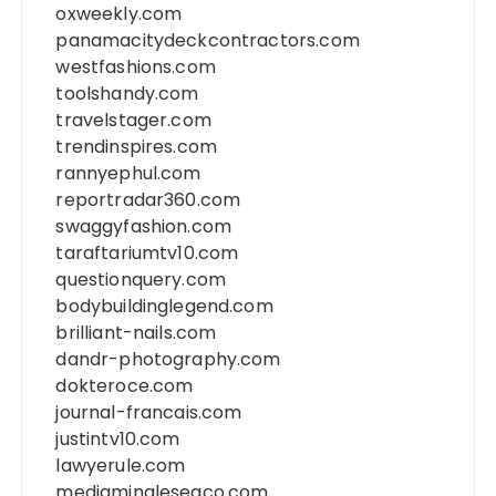
oxweekly.com
panamacitydeckcontractors.com
westfashions.com
toolshandy.com
travelstager.com
trendinspires.com
rannyephul.com
reportradar360.com
swaggyfashion.com
taraftariumtv10.com
questionquery.com
bodybuildinglegend.com
brilliant-nails.com
dandr-photography.com
dokteroce.com
journal-francais.com
justintv10.com
lawyerule.com
mediamingleseaco.com