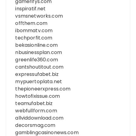
gamerifys.com
inspiratif.net
vsmsnetworks.com
offthem.com
ibommatv.com
techporfit.com
bekasionline.com
nbusinessplan.com
greenlife360.com
cantshoutitout.com
expressufabet.biz
mypuertoplata.net
thepioneerxpress.com
howtofixissue.com
teamufabet.biz
webfullform.com
allviddownload.com
decorsmag.com
gamblingcasinonews.com