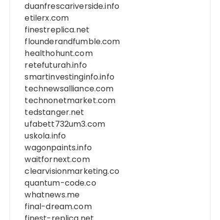
duanfrescariverside.info
etilerx.com
finestreplica.net
flounderandfumble.com
healthohunt.com
retefuturah.info
smartinvestinginfo.info
technewsalliance.com
technonetmarket.com
tedstanger.net
ufabett732um3.com
uskola.info
wagonpaints.info
waitfornext.com
clearvisionmarketing.co
quantum-code.co
whatnews.me
final-dream.com
finest-replica.net