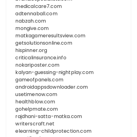
medicalcare7.com
adtennaball.com
nabzah.com
mongive.com
matkagameresultsview.com
getsolutionsonline.com
hispinner.org
criticalinsurance.info
nokariposter.com
kalyan-guessing-nightplay.com
gameofpanels.com
androidappsdownloader.com
usetimenow.com
healthblow.com
gohelpmate.com
rajdhani-satta-matka.com
writerscraft.net
elearning-childprotection.com