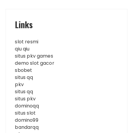
Links
slot resmi
qiu qiu
situs pkv games
demo slot gacor
sbobet
situs qq
pkv
situs qq
situs pkv
dominoqq
situs slot
domino99
bandarqq