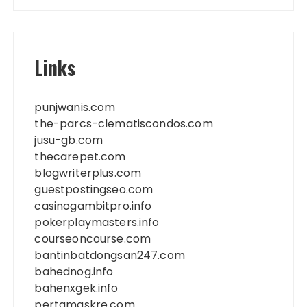
Links
punjwanis.com
the-parcs-clematiscondos.com
jusu-gb.com
thecarepet.com
blogwriterplus.com
guestpostingseo.com
casinogambitpro.info
pokerplaymasters.info
courseoncourse.com
bantinbatdongsan247.com
bahednog.info
bahenxgek.info
pertamaskre.com