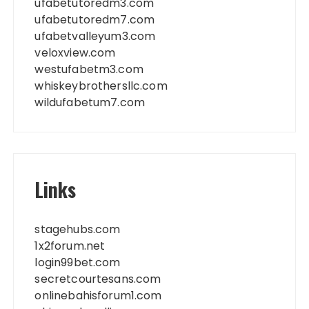
ufabetutoredm3.com
ufabetutoredm7.com
ufabetvalleyum3.com
veloxview.com
westufabetm3.com
whiskeybrothersllc.com
wildufabetum7.com
Links
stagehubs.com
1x2forum.net
login99bet.com
secretcourtesans.com
onlinebahisforum1.com