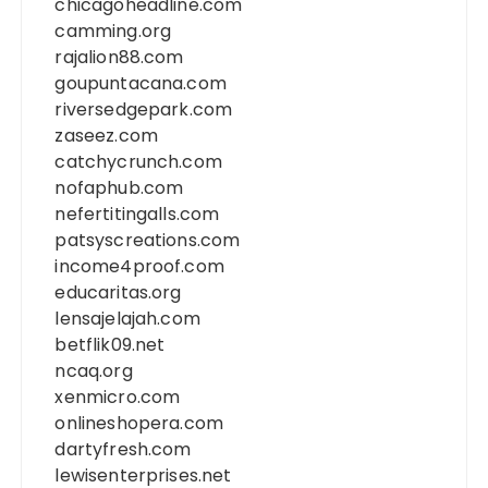
chicagoheadline.com
camming.org
rajalion88.com
goupuntacana.com
riversedgepark.com
zaseez.com
catchycrunch.com
nofaphub.com
nefertitingalls.com
patsyscreations.com
income4proof.com
educaritas.org
lensajelajah.com
betflik09.net
ncaq.org
xenmicro.com
onlineshopera.com
dartyfresh.com
lewisenterprises.net