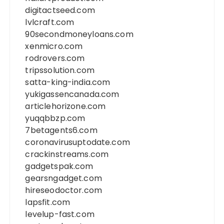
digitactseed.com
lvlcraft.com
90secondmoneyloans.com
xenmicro.com
rodrovers.com
tripssolution.com
satta-king-india.com
yukigassencanada.com
articlehorizone.com
yuqqbbzp.com
7betagents6.com
coronavirusuptodate.com
crackinstreams.com
gadgetspak.com
gearsngadget.com
hireseodoctor.com
lapsfit.com
levelup-fast.com