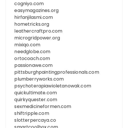
cogniyo.com
easymagazines.org
hirfanjilasmi.com
hometricks.org
leathercraftpro.com
microgridpower.org
mixiqo.com
needglobe.com
ortocoach.com
passionawe.com
pittsburghpaintingprofessionals.com
plumberryworks.com
psychoterapiawioletanowak.com
quickultimate.com
quirkyquester.com
sexmedicineformen.com
shiftripple.com
slotterpercaya.co
smartcoolbox.com