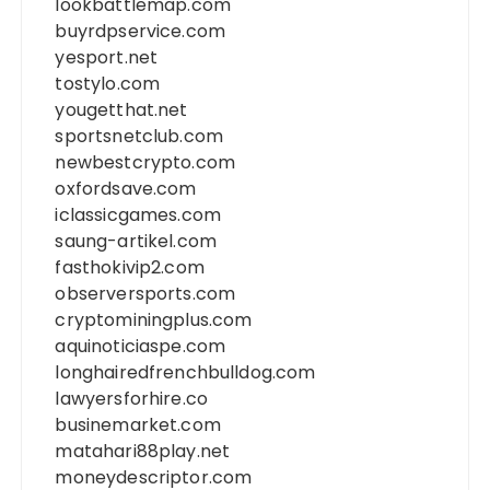
lookbattlemap.com
buyrdpservice.com
yesport.net
tostylo.com
yougetthat.net
sportsnetclub.com
newbestcrypto.com
oxfordsave.com
iclassicgames.com
saung-artikel.com
fasthokivip2.com
observersports.com
cryptominingplus.com
aquinoticiaspe.com
longhairedfrenchbulldog.com
lawyersforhire.co
businemarket.com
matahari88play.net
moneydescriptor.com