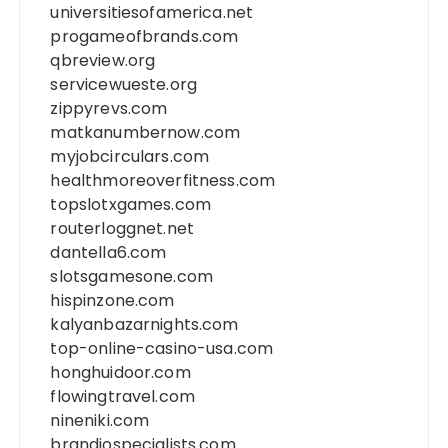
universitiesofamerica.net
progameofbrands.com
qbreview.org
servicewueste.org
zippyrevs.com
matkanumbernow.com
myjobcirculars.com
healthmoreoverfitness.com
topslotxgames.com
routerloggnet.net
dantella6.com
slotsgamesone.com
hispinzone.com
kalyanbazarnights.com
top-online-casino-usa.com
honghuidoor.com
flowingtravel.com
nineniki.com
brandiospecialists.com