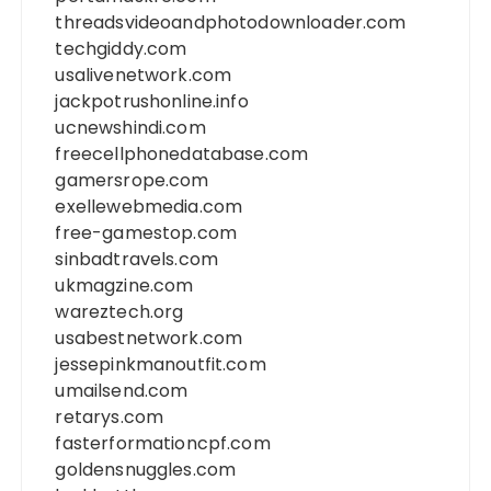
threadsvideoandphotodownloader.com
techgiddy.com
usalivenetwork.com
jackpotrushonline.info
ucnewshindi.com
freecellphonedatabase.com
gamersrope.com
exellewebmedia.com
free-gamestop.com
sinbadtravels.com
ukmagzine.com
wareztech.org
usabestnetwork.com
jessepinkmanoutfit.com
umailsend.com
retarys.com
fasterformationcpf.com
goldensnuggles.com